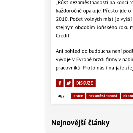
„Růst nezaměstnanosti na konci r
každoročně opakuje. Přesto jde o 
2010. Počet volných míst je vyšší
stejným obdobím loňského roku mé
Credit.
Ani pohled do budoucna není podl
vývoje v Evropě brzdí firmy v nabí
pracovníků. Proto nás i na jaře zř
DISKUZE
Tagy:
práce
nezaměstnanost
ekon
Nejnovější články