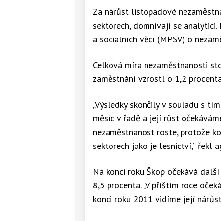
Za nárůst listopadové nezaměstna
sektorech, domnívají se analytici.
a sociálních věcí (MPSV) o nezamě
Celková míra nezaměstnanosti sto
zaměstnání vzrostl o 1,2 procenta
„Výsledky skončily v souladu s tím
měsíc v řadě a její růst očekáváme
nezaměstnanost roste, protože konč
sektorech jako je lesnictví,“ řekl 
Na konci roku Škop očekává další 
8,5 procenta. „V příštím roce oče
konci roku 2011 vidíme její nárůst