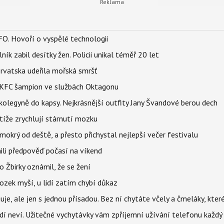
FO. Hovoří o vyspělé technologii
ík zabil desítky žen. Policii unikal téměř 20 let
orvatska udeřila mořská smršť
 BKFC šampion ve službách Oktagonu
olegyně do kapsy. Nejkrásnější outfity Jany Švandové berou dech
íže zrychlují stárnutí mozku
mokrý od deště, a přesto přichystal nejlepší večer festivalu
ili předpověď počasí na víkend
 Žbirky oznámil, že se žení
ozek myší, u lidí zatím chybí důkaz
e, ale jen s jednou přísadou. Bez ní chytáte včely a čmeláky, kter
lidí neví. Užitečné vychytávky vám zpříjemní užívání telefonu každý