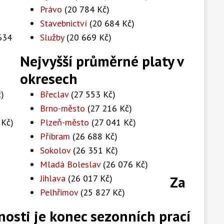
Právo
(20 784 Kč)
Stavebnictví
(20 684 Kč)
634
Služby
(20 669 Kč)
Nejvyšší průměrné platy v
okresech
)
Břeclav
(27 553 Kč)
Brno-město
(27 216 Kč)
 Kč)
Plzeň-město
(27 041 Kč)
Příbram
(26 688 Kč)
Sokolov
(26 351 Kč)
Mladá Boleslav
(26 076 Kč)
Jihlava
(26 017 Kč)
Za
Pelhřimov
(25 827 Kč)
sti je konec sezonních prací