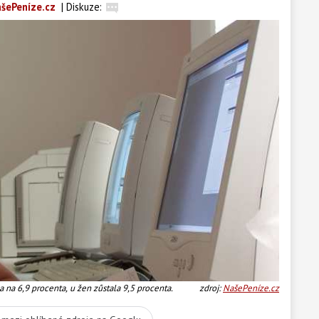
šePeníze.cz
|
Diskuze:
 na 6,9 procenta, u žen zůstala 9,5 procenta.
zdroj:
NašePeníze.cz