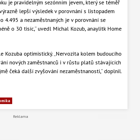
oku je pravidelným sezónním jevem, který se téměř
výrazně lepší výsledek v porovnání s listopadem
 o 4.495 a nezaměstnaných je v porovnání se
ně o 30 tisíc,“ uvedl Michal Kozub, anaylitk Home
e Kozuba optimistický. „Nervozita kolem budoucího
rání nových zaměstnanců i v růstu platů stávajících
ejmě čeká další zvyšování nezaměstnanosti,“ doplnil.
omika