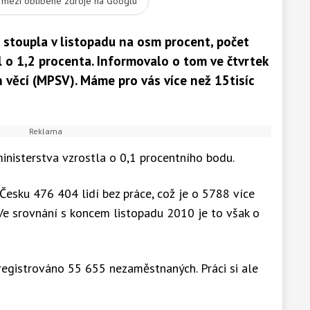
t mezi oblíbené zdroje na Googlu
stoupla v listopadu na osm procent, počet
 o 1,2 procenta. Informovalo o tom ve čtvrtek
h věcí (MPSV). Máme pro vás více než 15tisíc
inisterstva vzrostla o 0,1 procentního bodu.
 Česku 476 404 lidí bez práce, což je o 5788 více
Ve srovnání s koncem listopadu 2010 je to však o
egistrováno 55 655 nezaměstnaných. Práci si ale