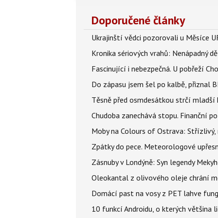
Doporučené články
Ukrajinští vědci pozorovali u Měsíce U
Kronika sériových vrahů: Nenápadný děln
Fascinující i nebezpečná. U pobřeží Ch
Do zápasu jsem šel po kalbě, přiznal
Těsně před osmdesátkou strčí mladší k
Chudoba zanechává stopu. Finanční pot
Moby na Colours of Ostrava: Střízlivý, 
Zpátky do pece. Meteorologové upřesn
Zásnuby v Londýně: Syn legendy Mekyho
Oleokantal z olivového oleje chrání m
Domácí past na vosy z PET lahve funguj
10 funkcí Androidu, o kterých většina 