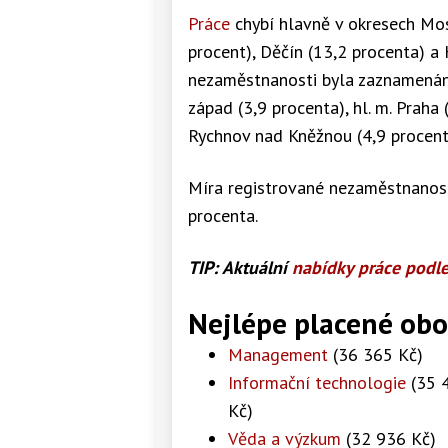
Práce
chybí hlavně v okresech Most
procent), Děčín (13,2 procenta) a
nezaměstnanosti byla zaznamenána
západ (3,9 procenta), hl. m. Praha
Rychnov nad Kněžnou (4,9 procent
Míra registrované nezaměstnanosti
procenta.
TIP: Aktuální
nabídky práce podl
Nejlépe placené obo
Management
(36 365 Kč)
Informační technologie
(35 
Kč)
Věda a výzkum
(32 936 Kč)