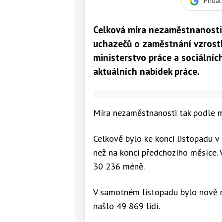
Přida
Celková míra nezaměstnanosti 
uchazečů o zaměstnání vzrostl
ministerstvo práce a sociálníc
aktuálních nabídek práce.
Míra nezaměstnanosti tak podle m
Celkově bylo ke konci listopadu v
než na konci předchozího měsíce. 
30 236 méně.
V samotném listopadu bylo nově r
našlo 49 869 lidí.