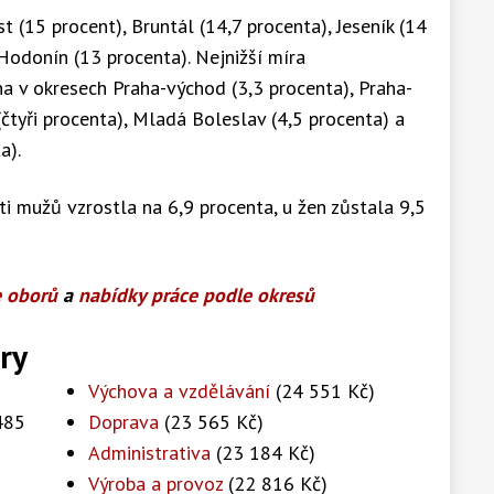
 (15 procent), Bruntál (14,7 procenta), Jeseník (14
 Hodonín (13 procenta). Nejnižší míra
 v okresech Praha-východ (3,3 procenta), Praha-
 (čtyři procenta), Mladá Boleslav (4,5 procenta) a
a).
 mužů vzrostla na 6,9 procenta, u žen zůstala 9,5
e oborů
a
nabídky práce podle okresů
ry
Výchova a vzdělávání
(24 551 Kč)
485
Doprava
(23 565 Kč)
Administrativa
(23 184 Kč)
Výroba a provoz
(22 816 Kč)