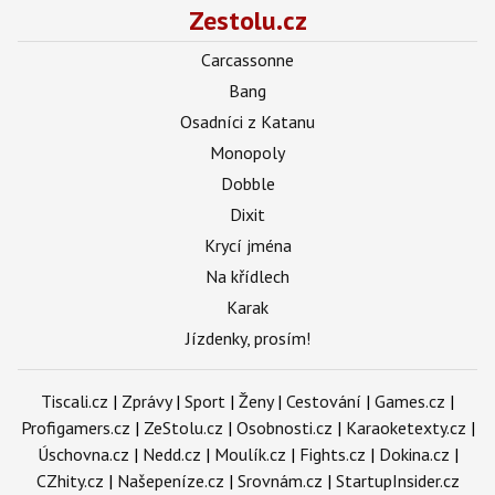
Zestolu.cz
Carcassonne
Bang
Osadníci z Katanu
Monopoly
Dobble
Dixit
Krycí jména
Na křídlech
Karak
Jízdenky, prosím!
Tiscali.cz
|
Zprávy
|
Sport
|
Ženy
|
Cestování
|
Games.cz
|
Profigamers.cz
|
ZeStolu.cz
|
Osobnosti.cz
|
Karaoketexty.cz
|
Úschovna.cz
|
Nedd.cz
|
Moulík.cz
|
Fights.cz
|
Dokina.cz
|
CZhity.cz
|
Našepeníze.cz
|
Srovnám.cz
|
StartupInsider.cz