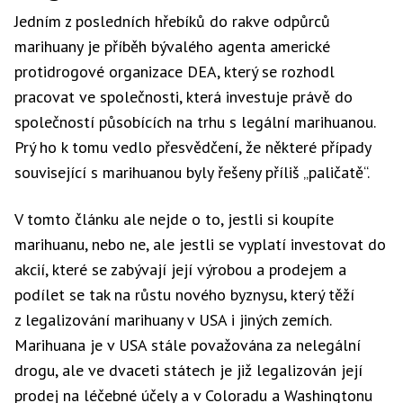
Jedním z posledních hřebíků do rakve odpůrců
marihuany je příběh bývalého agenta americké
protidrogové organizace DEA, který se rozhodl
pracovat ve společnosti, která investuje právě do
společností působících na trhu s legální marihuanou.
Prý ho k tomu vedlo přesvědčení, že některé případy
související s marihuanou byly řešeny příliš „paličatě“.
V tomto článku ale nejde o to, jestli si koupíte
marihuanu, nebo ne, ale jestli se vyplatí investovat do
akcií, které se zabývají její výrobou a prodejem a
podílet se tak na růstu nového byznysu, který těží
z legalizování marihuany v USA i jiných zemích.
Marihuana je v USA stále považována za nelegální
drogu, ale ve dvaceti státech je již legalizován její
prodej na léčebné účely a v Coloradu a Washingtonu