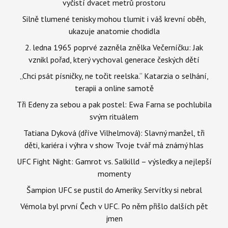
vyčistí dvacet metrů prostoru
Silně tlumené tenisky mohou tlumit i váš krevní oběh,
ukazuje anatomie chodidla
2. ledna 1965 poprvé zazněla znělka Večerníčku: Jak
vznikl pořad, který vychoval generace českých dětí
„Chci psát písničky, ne točit reelska.“ Katarzia o selhání,
terapii a online samotě
Tři Edeny za sebou a pak postel: Ewa Farna se pochlubila
svým rituálem
Tatiana Dyková (dříve Vilhelmová): Slavný manžel, tři
děti, kariéra i výhra v show Tvoje tvář má známý hlas
UFC Fight Night: Gamrot vs. Salkilld – výsledky a nejlepší
momenty
Šampion UFC se pustil do Ameriky. Servítky si nebral
Vémola byl první Čech v UFC. Po něm přišlo dalších pět
jmen