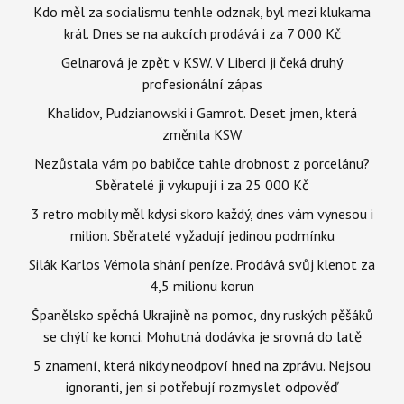
Kdo měl za socialismu tenhle odznak, byl mezi klukama
král. Dnes se na aukcích prodává i za 7 000 Kč
Gelnarová je zpět v KSW. V Liberci ji čeká druhý
profesionální zápas
Khalidov, Pudzianowski i Gamrot. Deset jmen, která
změnila KSW
Nezůstala vám po babičce tahle drobnost z porcelánu?
Sběratelé ji vykupují i za 25 000 Kč
3 retro mobily měl kdysi skoro každý, dnes vám vynesou i
milion. Sběratelé vyžadují jedinou podmínku
Silák Karlos Vémola shání peníze. Prodává svůj klenot za
4,5 milionu korun
Španělsko spěchá Ukrajině na pomoc, dny ruských pěšáků
se chýlí ke konci. Mohutná dodávka je srovná do latě
5 znamení, která nikdy neodpoví hned na zprávu. Nejsou
ignoranti, jen si potřebují rozmyslet odpověď