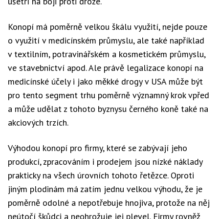
ušetří na boji proti droze.
Konopí má poměrně velkou škálu využití, nejde pouze
o využití v medicínském průmyslu, ale také například
v textilním, potravinářském a kosmetickém průmyslu,
ve stavebnictví apod. Ale právě legalizace konopí na
medicínské účely i jako měkké drogy v USA může být
pro tento segment trhu poměrně významný krok vpřed
a může udělat z tohoto byznysu černého koně také na
akciových trzích.
Výhodou konopí pro firmy, které se zabývají jeho
produkcí, zpracováním i prodejem jsou nízké náklady
prakticky na všech úrovních tohoto řetězce. Oproti
jiným plodinám má zatím jednu velkou výhodu, že je
poměrně odolné a nepotřebuje hnojiva, protože na něj
neútočí škůdci a neohrožuje jej plevel. Firmy rovněž