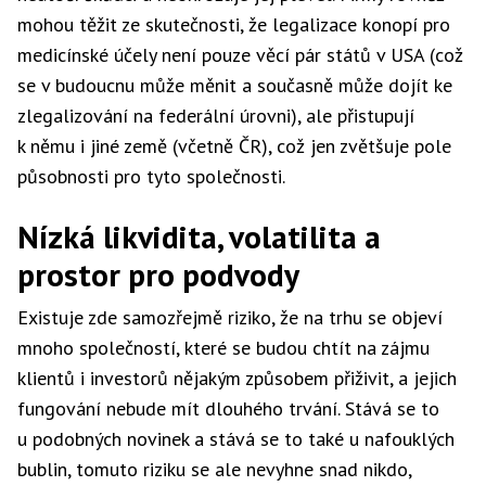
mohou těžit ze skutečnosti, že legalizace konopí pro
medicínské účely není pouze věcí pár států v USA (což
se v budoucnu může měnit a současně může dojít ke
zlegalizování na federální úrovni), ale přistupují
k němu i jiné země (včetně ČR), což jen zvětšuje pole
působnosti pro tyto společnosti.
Nízká likvidita, volatilita a
prostor pro podvody
Existuje zde samozřejmě riziko, že na trhu se objeví
mnoho společností, které se budou chtít na zájmu
klientů i investorů nějakým způsobem přiživit, a jejich
fungování nebude mít dlouhého trvání. Stává se to
u podobných novinek a stává se to také u nafouklých
bublin, tomuto riziku se ale nevyhne snad nikdo,