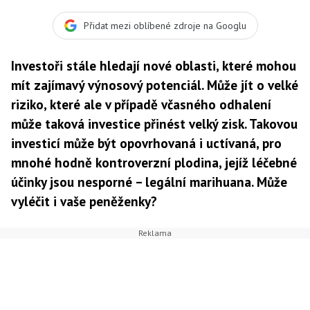
například alkohol, nebo cigarety jsou veřejností vnímány
poměrně neutrálně (i když názory se časem mění), ale
Přidat mezi oblíbené zdroje na Googlu
marihuana, i když není využívána jako droga, vyvolává
neustále emoce, Foto:SXC
Investoři stále hledají nové oblasti, které mohou
mít zajímavý výnosový potenciál. Může jít o velké
riziko, které ale v případě včasného odhalení
může taková investice přinést velký zisk. Takovou
investicí může být opovrhovaná i uctívaná, pro
mnohé hodně kontroverzní plodina, jejíž léčebné
účinky jsou nesporné – legální marihuana. Může
vyléčit i vaše peněženky?