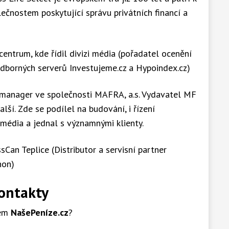
čnostem poskytující správu privátních financí a
centrum, kde řídil divizi média (pořadatel ocenění
odborných serverů Investujeme.cz a Hypoindex.cz)
 manager ve společnosti MAFRA, a.s. Vydavatel MF
lší. Zde se podílel na budování, i řízení
média a jednal s významnými klienty.
Can Teplice (Distributor a servisní partner
non)
ontakty
lem
NašePeníze.cz
?