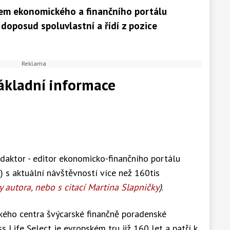
lem ekonomického a finančního portálu
 doposud spoluvlastní a řídí z pozice
ákladní informace
edaktor - editor ekonomicko-finančního portálu
 s aktuální návštěvností více než 160tis
y autora, nebo s citací Martina Slapničky
)
.
ského centra švýcarské finančně poradenské
s Life Select je evropském tru již 160 let a patří k