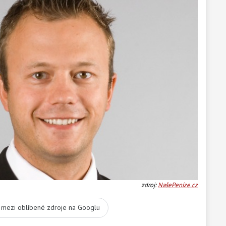
zdroj:
NašePeníze.cz
t mezi oblíbené zdroje na Googlu