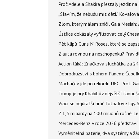
Proč Adele a Shakira přestaly jezdit na t
„Slavím, že nebudu mít děti." Kovalová
Zlom, který málem zničil Gaia Mesiah: 
Ústřice dokázaly vyfiltrovat celý Ches
Pět klipů Guns N‘ Roses, které se zapsa
Z auta rovnou na neschopenku? Pravidl
Action láká: Značková sluchátka za 244 k
Dobrodružství s bohem Panem: Čepelka 
Machačev jde po rekordu UFC. Proti G
Trump je prý Khabibův největší fanouše
Vrací se nejdražší hráč fotbalové ligy.
Z 1,3 miliardy na 100 milionů ročně. 
Mercedes-Benz v roce 2026 představí 1
Vyměnitelná baterie, dva systémy a žádn