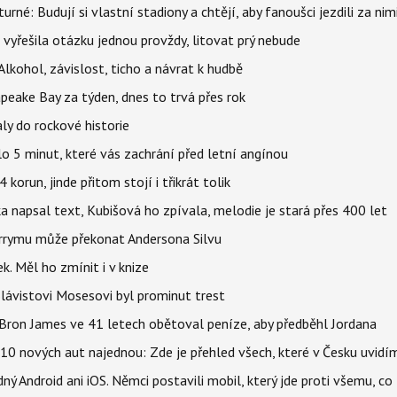
urné: Budují si vlastní stadiony a chtějí, aby fanoušci jezdili za nim
 vyřešila otázku jednou provždy, litovat prý nebude
Alkohol, závislost, ticho a návrat k hudbě
apeake Bay za týden, dnes to trvá přes rok
ly do rockové historie
o 5 minut, které vás zachrání před letní angínou
orun, jinde přitom stojí i třikrát tolik
napsal text, Kubišová ho zpívala, melodie je stará přes 400 let
arrymu může překonat Andersona Silvu
k. Měl ho zmínit i v knize
 Slávistovi Mosesovi byl prominut trest
LeBron James ve 41 letech obětoval peníze, aby předběhl Jordana
0 nových aut najednou: Zde je přehled všech, které v Česku uvidí
ý Android ani iOS. Němci postavili mobil, který jde proti všemu, co