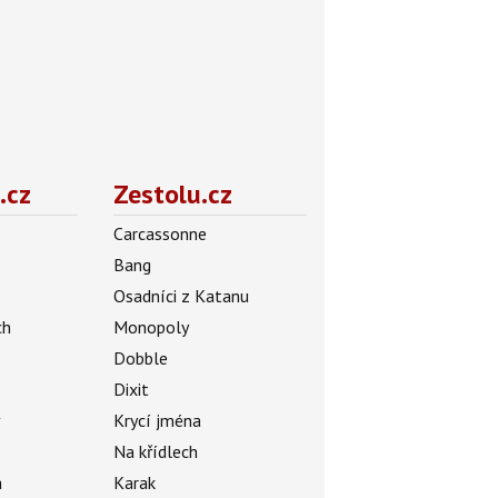
.cz
Zestolu.cz
Carcassonne
Bang
Osadníci z Katanu
ch
Monopoly
Dobble
Dixit
ý
Krycí jména
Na křídlech
a
Karak