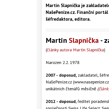
Martin Slapnička je zakladate
NašePeníze.cz. Finanční portál
šéfredaktora, editora.
Martin
Slapnička
- z
(
články autora Martin Slapnička
)
Narozen 2.2. 1978
2007 -
doposud,
zakladatel, šéfr
NašePeníze.cz (www.nasepenize.cz)
unikátních čtenářů měsíčně
(
článk
2012 - doposud
, ředitel poraden
společnosti Swiss Life Select. Swis