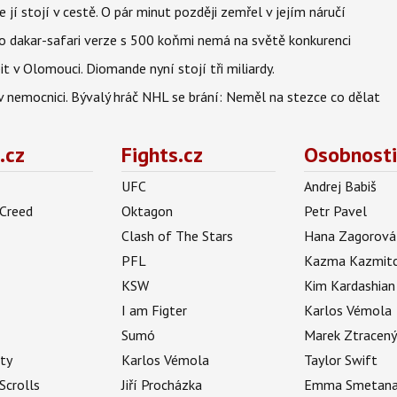
 jí stojí v cestě. O pár minut později zemřel v jejím náručí
eho dakar-safari verze s 500 koňmi nemá na světě konkurenci
t v Olomouci. Diomande nyní stojí tři miliardy.
l v nemocnici. Bývalý hráč NHL se brání: Neměl na stezce co dělat
.cz
Fights.cz
Osobnosti
UFC
Andrej Babiš
 Creed
Oktagon
Petr Pavel
Clash of The Stars
Hana Zagorová
PFL
Kazma Kazmit
KSW
Kim Kardashian
I am Figter
Karlos Vémola
Sumó
Marek Ztracen
uty
Karlos Vémola
Taylor Swift
Scrolls
Jiří Procházka
Emma Smetan