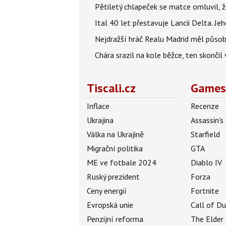
Pětiletý chlapeček se matce omluvil, že
Ital 40 let přestavuje Lancii Delta. J
Nejdražší hráč Realu Madrid měl působi
Chára srazil na kole běžce, ten skonči
Tiscali.cz
Games
Inflace
Recenze
Ukrajina
Assassin's
Válka na Ukrajině
Starfield
Migrační politika
GTA
ME ve fotbale 2024
Diablo IV
Ruský prezident
Forza
Ceny energií
Fortnite
Evropská unie
Call of D
Penzijní reforma
The Elder 