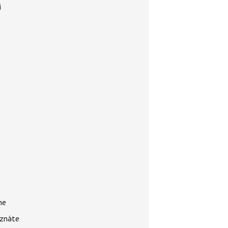
i
me
 znáte