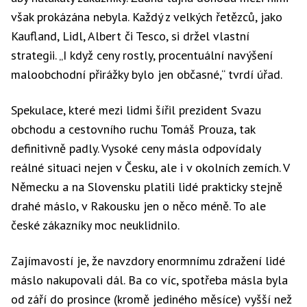
však prokázána nebyla. Každý z velkých řetězců, jako
Kaufland, Lidl, Albert či Tesco, si držel vlastní
strategii. „I když ceny rostly, procentuální navýšení
maloobchodní přirážky bylo jen občasné,“ tvrdí úřad.
Spekulace, které mezi lidmi šířil prezident Svazu
obchodu a cestovního ruchu Tomáš Prouza, tak
definitivně padly. Vysoké ceny másla odpovídaly
reálné situaci nejen v Česku, ale i v okolních zemích. V
Německu a na Slovensku platili lidé prakticky stejně
drahé máslo, v Rakousku jen o něco méně. To ale
české zákazníky moc neuklidnilo.
Zajímavostí je, že navzdory enormnímu zdražení lidé
máslo nakupovali dál. Ba co víc, spotřeba másla byla
od září do prosince (kromě jediného měsíce) vyšší než