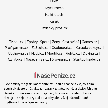
Dixit
Krycí jména
Na křídlech
Karak
Jízdenky, prosím!
Tiscali.cz
|
Zprávy
|
Sport
|
Ženy
|
Cestování
|
Games.cz
|
Profigamers.cz
|
ZeStolu.cz
|
Osobnosti.cz
|
Karaoketexty.cz
|
Úschovna.cz
|
Nedd.cz
|
Moulík.cz
|
Fights.cz
|
Dokina.cz
|
CZhity.cz
|
Našepeníze.cz
|
Srovnám.cz
|
StartupInsider.cz
Ekonomický magazín Nasepenize.cz sleduje finance a vše, co s nimi
souvisí. Najdete u nás aktuální zprávy ze světa peněz a akciových trhů.
Denně informujeme o všech zajímavých tématech v této oblasti -
sledujeme nejen burzy a akciové trhy, ale i vývoj důchodů, daně,
pojišťovnictví a veřejné rozpočty.