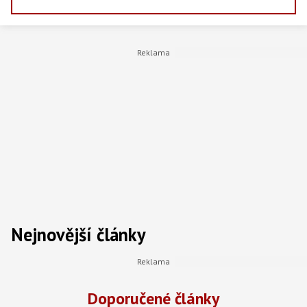
jejich stínu - od statistik po každodenní
rozhodnutí domácností. Vedle psaní zpráv
studuje vysokou školu, zajímá se o dění
kolem sebe a ve volném čase rád zajde do
kina, stráví večer s přáteli nebo si zahraje
počítačovou hru. Věří, že i v ekonomice se dají
najít příběhy, které mají co říct.
Nejnovější články
Doporučené články