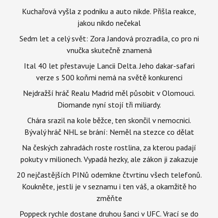
Kuchařová vyšla z podniku a auto nikde. Přišla reakce,
jakou nikdo nečekal
Sedm let a celý svět: Zora Jandová prozradila, co pro ni
vnučka skutečně znamená
Ital 40 let přestavuje Lancii Delta. Jeho dakar-safari
verze s 500 koňmi nemá na světě konkurenci
Nejdražší hráč Realu Madrid měl působit v Olomouci.
Diomande nyní stojí tři miliardy.
Chára srazil na kole běžce, ten skončil v nemocnici.
Bývalý hráč NHL se brání: Neměl na stezce co dělat
Na českých zahradách roste rostlina, za kterou padají
pokuty v milionech. Vypadá hezky, ale zákon ji zakazuje
20 nejčastějších PINů odemkne čtvrtinu všech telefonů.
Koukněte, jestli je v seznamu i ten váš, a okamžitě ho
změňte
Poppeck rychle dostane druhou šanci v UFC. Vrací se do