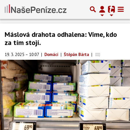
Máslová drahota odhalena: Víme, kdo
za tím stojí.
19. 3. 2025 – 10:07
|
Domácí
|
Štěpán Bárta
|