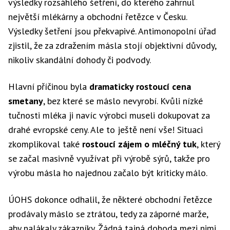
výsledky rozsáhlého šetření, do kterého zahrnul
největší mlékárny a obchodní řetězce v Česku.
Výsledky šetření jsou překvapivé. Antimonopolní úřad
zjistil, že za zdražením másla stojí objektivní důvody,
nikoliv skandální dohody či podvody.
Hlavní příčinou byla
dramaticky rostoucí cena
smetany
, bez které se máslo nevyrobí. Kvůli nízké
tučnosti mléka ji navíc výrobci museli dokupovat za
drahé evropské ceny. Ale to ještě není vše! Situaci
zkomplikoval také
rostoucí zájem o mléčný tuk
, který
se začal masivně využívat při výrobě sýrů, takže pro
výrobu másla ho najednou začalo být kriticky málo.
ÚOHS dokonce odhalil, že některé obchodní řetězce
prodávaly máslo se ztrátou, tedy za záporné marže,
aby nalákaly zákazníky. Žádná tajná dohoda mezi nimi