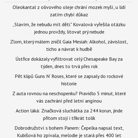
Oleokantal z olivového oleje chrání mozek myší, u lidí
zatím chybí důkaz
„Slavím, že nebudu mít děti." Kovalová vyřešila otázku
jednou provždy, litovat prý nebude
Zlom, který málem zničil Gaia Mesiah: Alkohol, závislost,
ticho a návrat k hudbě
Ústřice dokázaly vyfiltrovat celý Chesapeake Bay za
týden, dnes to trvá přes rok
Pět klipů Guns N‘ Roses, které se zapsaly do rockové
historie
Z auta rovnou na neschopenku? Pravidlo 5 minut, které
vás zachrání před letní angínou
Action láká: Značková sluchátka za 244 korun, jinde
přitom stojí i třikrát tolik
Dobrodružství s bohem Panem: Čepelka napsal text,
Kubišová ho zpívala, melodie je stará přes 400 let