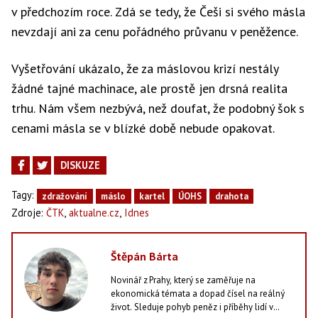
v předchozím roce. Zdá se tedy, že Češi si svého másla
nevzdají ani za cenu pořádného průvanu v peněžence.
Vyšetřování ukázalo, že za máslovou krizí nestály
žádné tajné machinace, ale prostě jen drsná realita
trhu. Nám všem nezbývá, než doufat, že podobný šok s
cenami másla se v blízké době nebude opakovat.
DISKUZE
Tagy:
zdražování
máslo
kartel
ÚOHS
drahota
,
,
Zdroje:
ČTK
aktualne.cz
Idnes
Štěpán Bárta
Novinář z Prahy, který se zaměřuje na
ekonomická témata a dopad čísel na reálný
život. Sleduje pohyb peněz i příběhy lidí v