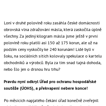
Loni v druhé polovině roku zasáhla české domácnosti
obrovská vlna zdražování másla, která zaskočila úplně
všechny. Za jediný kilogram másla jsme ještě v první
polovině roku platili asi 150 až 175 korun, ale už na
podzim ceny vyskočily ke 240 korunám! Lidé byli v
šoku, na sociálních sítích kolovaly spekulace o kartelu
obchodníků a výrobců. Byla za tím snad tajná dohoda,
nebo šlo jen o drsnou hru trhu?
Pravdu nyní odkryl Úřad pro ochranu hospodářské
soutěže (ÚOHS), a překvapení nebere konce!
Po měsících napjatého čekání úřad konečně zveřejnil