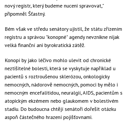
nový registr, který budeme nuceni spravovat,"
připomněl Šťastný.
Bém však ve středu senátory ujistil, že státu zřízením
registru a správou "konopné" agendy nevznikne nijak
velká finanční ani byrokratická zátěž.
Konopí by jako léčivo mohlo ulevit od chronické
neztišitelné bolesti, která se vyskytuje například u
pacientů s roztroušenou sklerózou, onkologicky
nemocných, nádorově nemocných, pomoci by mělo i
nemocným encefalitidou, neuralgií, AIDS, pacientům s
atopickým ekzémem nebo glaukomem v bolestivém
stadiu. Do budoucna chtějí senátoři dořešit otázku
aspoň částečného hrazení pojišťovnami.