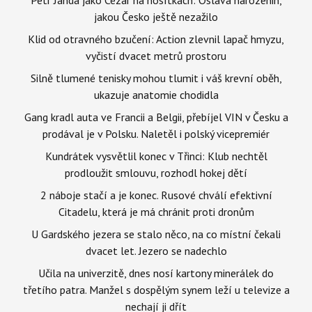
jakou Česko ještě nezažilo
Klid od otravného bzučení: Action zlevnil lapač hmyzu,
vyčistí dvacet metrů prostoru
Silně tlumené tenisky mohou tlumit i váš krevní oběh,
ukazuje anatomie chodidla
Gang kradl auta ve Francii a Belgii, přebíjel VIN v Česku a
prodával je v Polsku. Naletěl i polský vicepremiér
Kundrátek vysvětlil konec v Třinci: Klub nechtěl
prodloužit smlouvu, rozhodl hokej dětí
2 náboje stačí a je konec. Rusové chválí efektivní
Citadelu, která je má chránit proti dronům
U Gardského jezera se stalo něco, na co místní čekali
dvacet let. Jezero se nadechlo
Učila na univerzitě, dnes nosí kartony minerálek do
třetího patra. Manžel s dospělým synem leží u televize a
nechají ji dřít