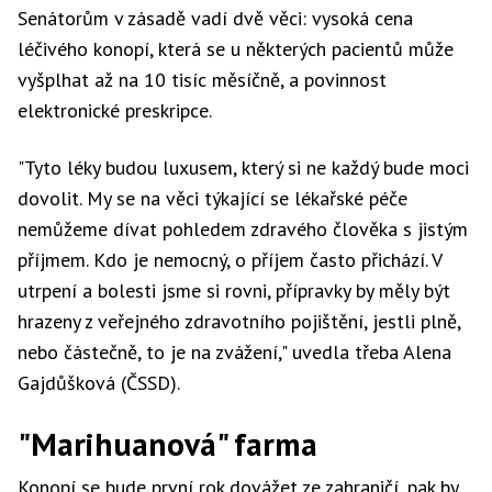
Senátorům v zásadě vadí dvě věci: vysoká cena
léčivého konopí, která se u některých pacientů může
vyšplhat až na 10 tisíc měsíčně, a povinnost
elektronické preskripce.
"Tyto léky budou luxusem, který si ne každý bude moci
dovolit. My se na věci týkající se lékařské péče
nemůžeme dívat pohledem zdravého člověka s jistým
příjmem. Kdo je nemocný, o příjem často přichází. V
utrpení a bolesti jsme si rovni, přípravky by měly být
hrazeny z veřejného zdravotního pojištění, jestli plně,
nebo částečně, to je na zvážení," uvedla třeba Alena
Gajdůšková (ČSSD).
"Marihuanová" farma
Konopí se bude první rok dovážet ze zahraničí, pak by