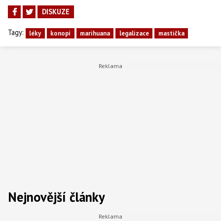
DISKUZE
Tagy:
léky
konopí
marihuana
legalizace
mastička
Nejnovější články