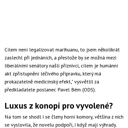
Cílem není legalizovat marihuanu, to jsem několikrát
zaslechl při jednáních, a přestože by se možná mezi
liberálními senátory našli příznivci, cílem je humánní
akt zpřístupnění léčivého přípravku, který má
prokazatelně medicínský efekt," vysvětlil za
předkladatele poslanec Pavel Bém (ODS).
Luxus z konopí pro vyvolené?
Na tom se shodl i se členy horní komory, většina z nich
se vyslovila, že novelu podpoří, i když mají výhrady.