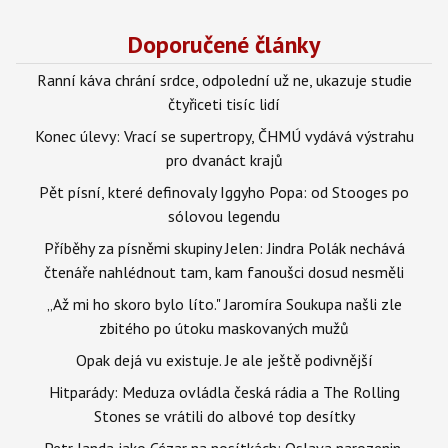
Doporučené články
Ranní káva chrání srdce, odpolední už ne, ukazuje studie
čtyřiceti tisíc lidí
Konec úlevy: Vrací se supertropy, ČHMÚ vydává výstrahu
pro dvanáct krajů
Pět písní, které definovaly Iggyho Popa: od Stooges po
sólovou legendu
Příběhy za písněmi skupiny Jelen: Jindra Polák nechává
čtenáře nahlédnout tam, kam fanoušci dosud nesměli
„Až mi ho skoro bylo líto." Jaromíra Soukupa našli zle
zbitého po útoku maskovaných mužů
Opak dejá vu existuje. Je ale ještě podivnější
Hitparády: Meduza ovládla česká rádia a The Rolling
Stones se vrátili do albové top desítky
Petr Janda jako Cézar na nosítkách: Oslava narozenin,