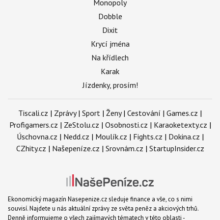
Monopoly
Dobble
Dixit
Krycí jména
Na křídlech
Karak
Jízdenky, prosím!
Tiscali.cz
|
Zprávy
|
Sport
|
Ženy
|
Cestování
|
Games.cz
|
Profigamers.cz
|
ZeStolu.cz
|
Osobnosti.cz
|
Karaoketexty.cz
|
Úschovna.cz
|
Nedd.cz
|
Moulík.cz
|
Fights.cz
|
Dokina.cz
|
CZhity.cz
|
Našepeníze.cz
|
Srovnám.cz
|
StartupInsider.cz
Ekonomický magazín Nasepenize.cz sleduje finance a vše, co s nimi
souvisí. Najdete u nás aktuální zprávy ze světa peněz a akciových trhů.
Denně informujeme o všech zajímavých tématech v této oblasti -