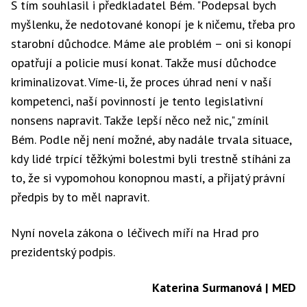
S tím souhlasil i předkladatel Bém. "Podepsal bych
myšlenku, že nedotované konopí je k ničemu, třeba pro
starobní důchodce. Máme ale problém – oni si konopí
opatřují a policie musí konat. Takže musí důchodce
kriminalizovat. Víme-li, že proces úhrad není v naší
kompetenci, naší povinností je tento legislativní
nonsens napravit. Takže lepší něco než nic," zmínil
Bém. Podle něj není možné, aby nadále trvala situace,
kdy lidé trpící těžkými bolestmi byli trestně stíháni za
to, že si vypomohou konopnou mastí, a přijatý právní
předpis by to měl napravit.
Nyní novela zákona o léčivech míří na Hrad pro
prezidentský podpis.
Katerina Surmanová | MED