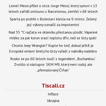
Lionel Messi přišel o otce. Jorge Messi, který synovi v 13
letech zařídil smlouvu s Barcelonou, zemřel v 68 letech
Sparta po prohře s Boleslaví klesla na 9. místo. Zelený
její výkony označil za impotentní
Nad 35 °C rajčata ve skleníku přestanou plodit. Vápenné
mléko za pár korun srazí teplotu dřív, než se listy spálí
Chcete Jeep Wrangler? Kupte ho teď, dokud ještě je.
Evropské emisní limity ho brzy vyřadí z nabídky nadobro
Rusko se po 60 letech loučí s legendární „Buchankou“.
Zvolilo si nástupce: SKM M9, který není ruský, ale
„přemalovaný Číňan“
Tiscali.cz
Inflace
Ukrajina