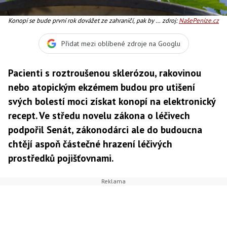
Konopí se bude první rok dovážet ze zahraničí, pak by se
zdroj:
NašePeníze.cz
mělo začít pěstovat v České republice. Foto:SXC
Přidat mezi oblíbené zdroje na Googlu
Pacienti s roztroušenou sklerózou, rakovinou
nebo atopickým ekzémem budou pro utišení
svých bolestí moci získat konopí na elektronický
recept. Ve středu novelu zákona o léčivech
podpořil Senát, zákonodárci ale do budoucna
chtějí aspoň částečné hrazení léčivých
prostředků pojišťovnami.