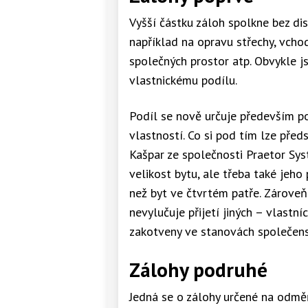
Vyšší částku záloh spolkne bez di
například na opravu střechy, vch
společných prostor atp. Obvykle j
vlastnickému podílu.
Podíl se nově určuje především p
vlastností. Co si pod tím lze před
Kašpar ze společnosti Praetor Sys
velikost bytu, ale třeba také jeho
než byt ve čtvrtém patře. Zároveň
nevylučuje přijetí jiných – vlastní
zakotveny ve stanovách společenst
Zálohy podruhé
Jedná se o zálohy určené na odměň