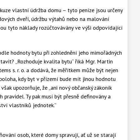
skuze vlastní údržba domu – tyto peníze jsou určeny
odových dveří, údržbu výtahů nebo na malování
sou tyto náklady rozúčtovávány ve výši odpovídající
odle hodnoty bytu při zohlednění jeho mimořádných
stavit? „Rozhoduje kvalita bytu“ říká Mgr. Martin
tems s. r. o. a dodává, že měřítkem může být nejen
 poloha, kdy byt v přízemí bude mít jinou hodnotu
 však upozorňuje, že „ani nový občanský zákoník
ch pravidel. Ty pak musí být přesně definovány a
ví vlastníků jednotek.“
ování osob, které domy spravují, ať už se starají