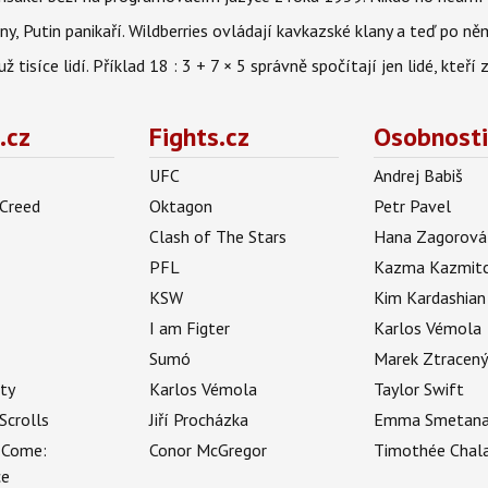
ny, Putin panikaří. Wildberries ovládají kavkazské klany a teď po něm
isíce lidí. Příklad 18 : 3 + 7 × 5 správně spočítají jen lidé, kteří 
.cz
Fights.cz
Osobnosti
UFC
Andrej Babiš
 Creed
Oktagon
Petr Pavel
Clash of The Stars
Hana Zagorová
PFL
Kazma Kazmit
KSW
Kim Kardashian
I am Figter
Karlos Vémola
Sumó
Marek Ztracen
uty
Karlos Vémola
Taylor Swift
Scrolls
Jiří Procházka
Emma Smetan
 Come:
Conor McGregor
Timothée Chal
ce