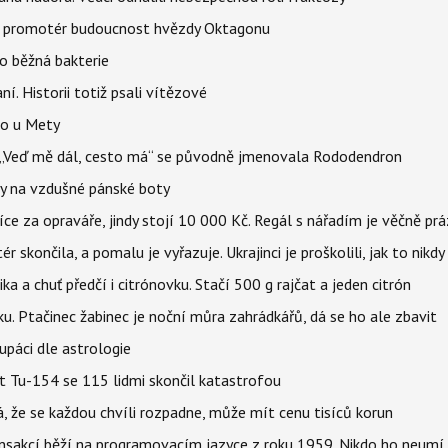
l promotér budoucnost hvězdy Oktagonu
o běžná bakterie
aní. Historii totiž psali vítězové
lo u Mety
eň „Veď mě dál, cesto má“ se původně jmenovala Rododendron
y na vzdušné pánské boty
íce za opraváře, jindy stojí 10 000 Kč. Regál s nářadím je věčně pr
ér skončila, a pomalu je vyřazuje. Ukrajinci je proškolili, jak to nikdy
ika a chuť předčí i citrónovku. Stačí 500 g rajčat a jeden citrón
ku. Ptačinec žabinec je noční můra zahrádkářů, dá se ho ale zbavit
upáci dle astrologie
et Tu-154 se 115 lidmi skončil katastrofou
á, že se každou chvíli rozpadne, může mít cenu tisíců korun
nsakcí běží na programovacím jazyce z roku 1959. Nikdo ho neumí 