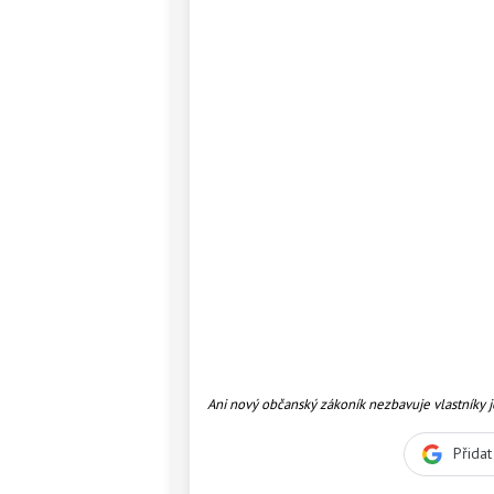
Ani nový občanský zákoník nezbavuje vlastníky je
přispívat na úhradu nákladů spojených se sprá
do dvou skupin. Foto:SXC
Přida