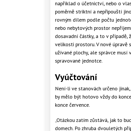
například o účetnictví, nebo o vla
poměrně striktní a nepřipouští ji
rovným dílem podle počtu jednote
nebo nebytových prostor nepříje
dosavadní částky, a to v případě, 
velikosti prostoru. V nové úpravě s
užívané plochy, ale správce musí 
spravované jednotce.
Vyúčtování
Není-li ve stanovách určeno jinak
by mělo být hotovo vždy do konce
konce července.
„Otázkou zatím zůstává, jak to bu
domech. Po zhruba dvouletých příp