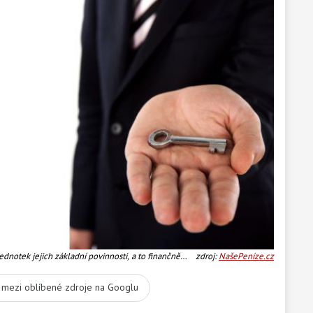
dnotek jejich základní povinnosti, a to finančně
zdroj:
NašePeníze.cz
vou domu a pozemku. Náklady jsou nově rozděleny
t mezi oblíbené zdroje na Googlu