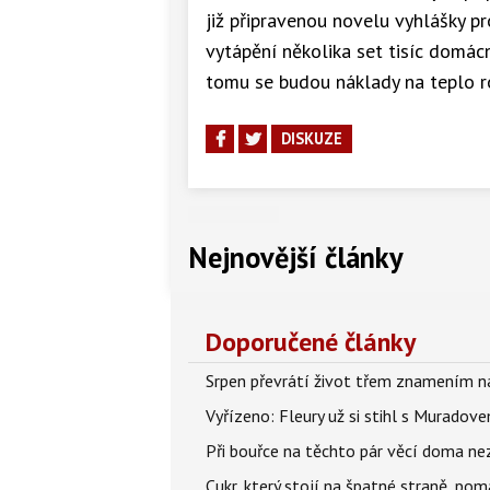
již připravenou novelu vyhlášky pr
vytápění několika set tisíc domác
tomu se budou náklady na teplo r
DISKUZE
Nejnovější články
Doporučené články
Srpen převrátí život třem znamením na
Vyřízeno: Fleury už si stihl s Murado
Při bouřce na těchto pár věcí doma ne
Cukr, který stojí na špatné straně, pom