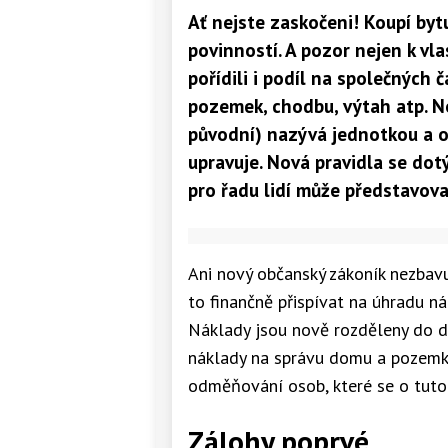
Ať nejste zaskočeni! Koupí bytu
povinností. A pozor nejen k vla
pořídili i podíl na společných 
pozemek, chodbu, výtah atp. No
původní) nazývá jednotkou a od
upravuje. Nová pravidla se dotý
pro řadu lidí může představov
Ani nový občanský zákoník nezbavuj
to finančně přispívat na úhradu 
Náklady jsou nově rozděleny do dv
náklady na správu domu a pozemku
odměňování osob, které se o tuto či
Zálohy poprvé