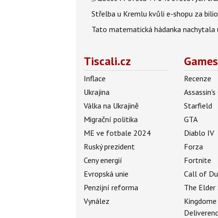
Střelba u Kremlu kvůli e-shopu za bilio
Tato matematická hádanka nachytala už t
Tiscali.cz
Games
Inflace
Recenze
Ukrajina
Assassin's
Válka na Ukrajině
Starfield
Migrační politika
GTA
ME ve fotbale 2024
Diablo IV
Ruský prezident
Forza
Ceny energií
Fortnite
Evropská unie
Call of D
Penzijní reforma
The Elder 
Vynález
Kingdome
Deliveren