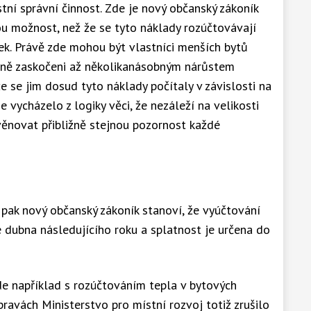
stní správní činnost. Zde je nový občanský zákoník
nou možnost, než že se tyto náklady rozúčtovávají
k. Právě zde mohou být vlastníci menších bytů
mně zaskočeni až několikanásobným nárůstem
že se jim dosud tyto náklady počítaly v závislosti na
e vycházelo z logiky věci, že nezáleží na velikosti
věnovat přibližně stejnou pozornost každé
, pak nový občanský zákoník stanoví, že vyúčtování
 dubna následujícího roku a splatnost je určena do
de například s rozúčtováním tepla v bytových
ravách Ministerstvo pro místní rozvoj totiž zrušilo