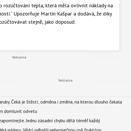
o rozúčtování tepla, která měla ovlivnit náklady na
ností.“ Upozorňuje Martin Kašpar a dodává, že díky
ozúčtovávat stejně, jako doposud.
ruby. Čeká je štěstí, odměna i změna, na kterou dlouho čekala
vem domluvit odvetu
zapomínejte. Jednu zásadní chybu dělá téměř každý
áhá nádoru. Vědci odhalili nebezpečnou roli fruktózy