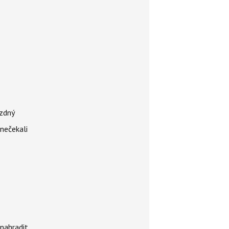
ázdný
 nečekali
nahradit