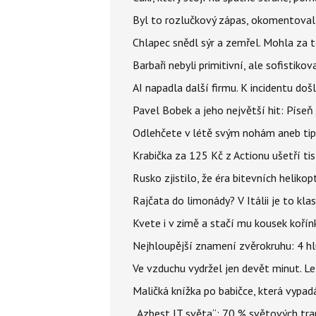
Byl to rozlučkový zápas, okomentova
Chlapec snědl sýr a zemřel. Mohla za t
Barbaři nebyli primitivní, ale sofistikov
AI napadla další firmu. K incidentu doš
Pavel Bobek a jeho největší hit: Pís
Odlehčete v létě svým nohám aneb tip
Krabička za 125 Kč z Actionu ušetří tis
Rusko zjistilo, že éra bitevních helikopt
Rajčata do limonády? V Itálii je to klas
Kvete i v zimě a stačí mu kousek kořín
Nejhloupější znamení zvěrokruhu: 4 hl
Ve vzduchu vydržel jen devět minut. L
Maličká knížka po babičce, která vypad
„Azbest IT světa“: 70 % světových tra