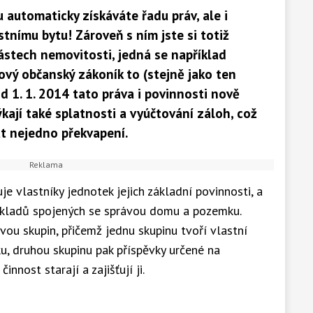
 automaticky získáváte řadu práv, ale i
stnímu bytu! Zároveň s ním jste si totiž
částech nemovitosti, jedná se například
vý občanský zákoník to (stejně jako ten
 1. 1. 2014 tato práva i povinnosti nově
kají také splatnosti a vyúčtování záloh, což
at nejedno překvapení.
e vlastníky jednotek jejich základní povinnosti, a
nákladů spojených se správou domu a pozemku.
ou skupin, přičemž jednu skupinu tvoří vlastní
, druhou skupinu pak příspěvky určené na
nnost starají a zajišťují ji.