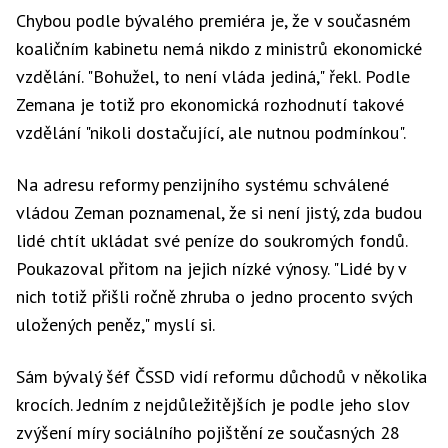
Chybou podle bývalého premiéra je, že v současném
koaličním kabinetu nemá nikdo z ministrů ekonomické
vzdělání. "Bohužel, to není vláda jediná," řekl. Podle
Zemana je totiž pro ekonomická rozhodnutí takové
vzdělání "nikoli dostačující, ale nutnou podmínkou".
Na adresu reformy penzijního systému schválené
vládou Zeman poznamenal, že si není jistý, zda budou
lidé chtít ukládat své peníze do soukromých fondů.
Poukazoval přitom na jejich nízké výnosy. "Lidé by v
nich totiž přišli ročně zhruba o jedno procento svých
uložených peněz," myslí si.
Sám bývalý šéf ČSSD vidí reformu důchodů v několika
krocích. Jedním z nejdůležitějších je podle jeho slov
zvýšení míry sociálního pojištění ze současných 28