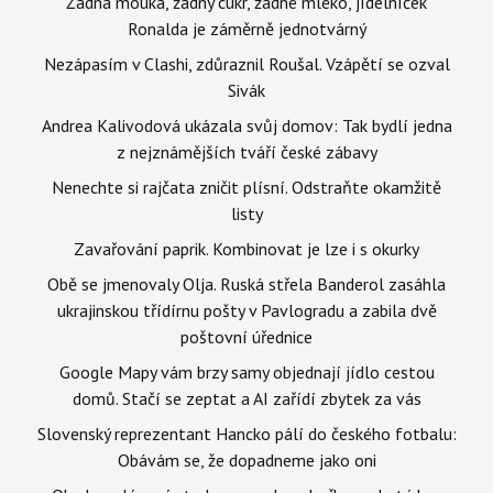
Žádná mouka, žádný cukr, žádné mléko, jídelníček
Ronalda je záměrně jednotvárný
Nezápasím v Clashi, zdůraznil Roušal. Vzápětí se ozval
Sivák
Andrea Kalivodová ukázala svůj domov: Tak bydlí jedna
z nejznámějších tváří české zábavy
Nenechte si rajčata zničit plísní. Odstraňte okamžitě
listy
Zavařování paprik. Kombinovat je lze i s okurky
Obě se jmenovaly Olja. Ruská střela Banderol zasáhla
ukrajinskou třídírnu pošty v Pavlogradu a zabila dvě
poštovní úřednice
Google Mapy vám brzy samy objednají jídlo cestou
domů. Stačí se zeptat a AI zařídí zbytek za vás
Slovenský reprezentant Hancko pálí do českého fotbalu:
Obávám se, že dopadneme jako oni