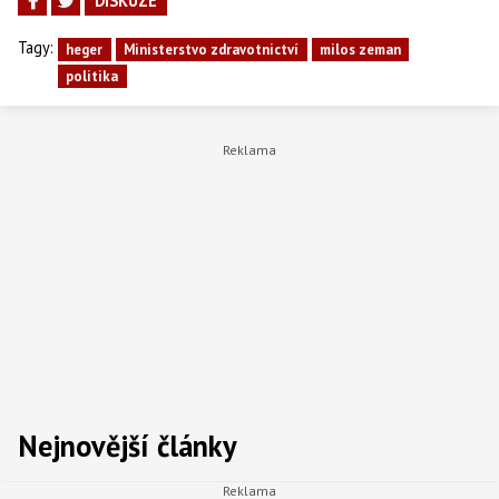
DISKUZE
Tagy:
heger
Ministerstvo zdravotnictví
milos zeman
politika
Nejnovější články