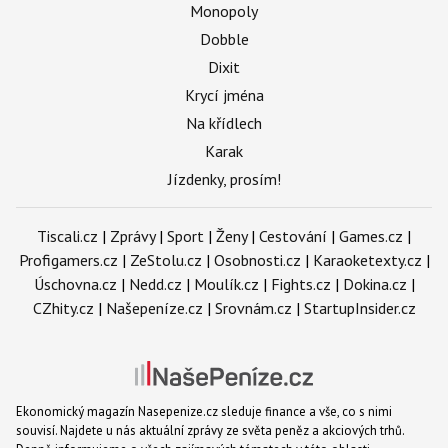
Monopoly
Dobble
Dixit
Krycí jména
Na křídlech
Karak
Jízdenky, prosím!
Tiscali.cz
|
Zprávy
|
Sport
|
Ženy
|
Cestování
|
Games.cz
|
Profigamers.cz
|
ZeStolu.cz
|
Osobnosti.cz
|
Karaoketexty.cz
|
Úschovna.cz
|
Nedd.cz
|
Moulík.cz
|
Fights.cz
|
Dokina.cz
|
CZhity.cz
|
Našepeníze.cz
|
Srovnám.cz
|
StartupInsider.cz
Ekonomický magazín Nasepenize.cz sleduje finance a vše, co s nimi
souvisí. Najdete u nás aktuální zprávy ze světa peněz a akciových trhů.