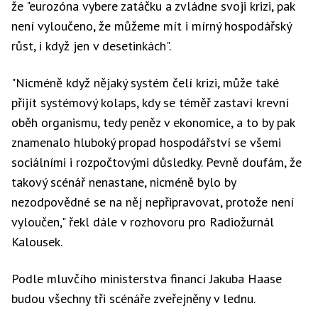
že "eurozóna vybere zatáčku a zvládne svoji krizi, pak
není vyloučeno, že můžeme mít i mírný hospodářský
růst, i když jen v desetinkách".
"Nicméně když nějaký systém čelí krizi, může také
přijít systémový kolaps, kdy se téměř zastaví krevní
oběh organismu, tedy peněz v ekonomice, a to by pak
znamenalo hluboký propad hospodářství se všemi
sociálními i rozpočtovými důsledky. Pevně doufám, že
takový scénář nenastane, nicméně bylo by
nezodpovědné se na něj nepřipravovat, protože není
vyloučen," řekl dále v rozhovoru pro Radiožurnál
Kalousek.
Podle mluvčího ministerstva financí Jakuba Haase
budou všechny tři scénáře zveřejněny v lednu.