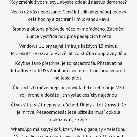
Kdy změnit životní styl, abyste oddálili nástup demence?
Vedro už vás nedostane: Geniální trik udrží nápoj ledový
celé hodiny a zachrání i milovanou kávu
Srpnová obloha předvede něco mimořádného. Zatmění
Slunce vystřídá noc plná padajících hvězd
Windows 11 prý tajně šmíruje každých 15 minut.
Microsoft se ozval a vysvětlil, co služba doopravdy dělá
Když se lano přetrhne, je to katastrofa. Přistávat na
letadlové lodi USS Abraham Lincoln si troufnou jenom ti
nejlepší piloti
Čínský J-20 může přepsat pravidla leteckého boje. Velí
roji dronů a dokáže jich vyslat desítky najednou
Čtyřikrát jí stát neposlal důchod. Úřady si totiž myslí, že
je mrtvá. Pětaosmdesátiletá učitelka musí dokola
dokazovat, že žije
WhatsApp má skrytý koš, který žere gigabajty v telefonu.
Většina lidí o něm neví, vyprázdnit ho trvá 30 sekund