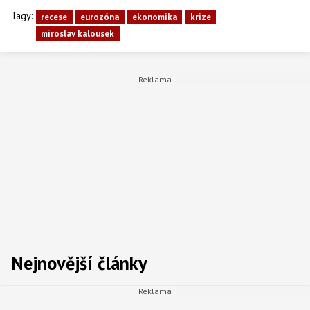
Tagy:
recese
eurozóna
ekonomika
krize
miroslav kalousek
Nejnovější články