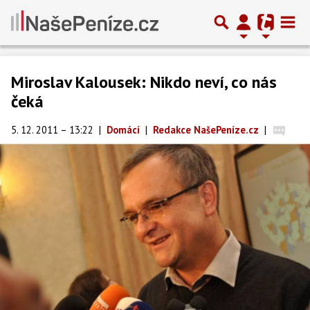
Miroslav Kalousek: Nikdo neví, co nás
čeká
5. 12. 2011 – 13:22
|
Domácí
|
Redakce NašePeníze.cz
|