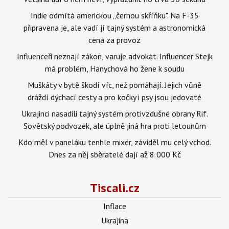
Indie odmítá americkou „černou skříňku". Na F-35
připravena je, ale vadí jí tajný systém a astronomická
cena za provoz
Influenceři neznají zákon, varuje advokát. Influencer Stejk
má problém, Hanychová ho žene k soudu
Muškáty v bytě škodí víc, než pomáhají. Jejich vůně
dráždí dýchací cesty a pro kočky i psy jsou jedovaté
Ukrajinci nasadili tajný systém protivzdušné obrany Rif.
Sovětský podvozek, ale úplně jiná hra proti letounům
Kdo měl v paneláku tenhle mixér, záviděl mu celý vchod.
Dnes za něj sběratelé dají až 8 000 Kč
Tiscali.cz
Inflace
Ukrajina