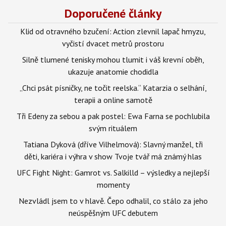
Doporučené články
Klid od otravného bzučení: Action zlevnil lapač hmyzu,
vyčistí dvacet metrů prostoru
Silně tlumené tenisky mohou tlumit i váš krevní oběh,
ukazuje anatomie chodidla
„Chci psát písničky, ne točit reelska.“ Katarzia o selhání,
terapii a online samotě
Tři Edeny za sebou a pak postel: Ewa Farna se pochlubila
svým rituálem
Tatiana Dyková (dříve Vilhelmová): Slavný manžel, tři
děti, kariéra i výhra v show Tvoje tvář má známý hlas
UFC Fight Night: Gamrot vs. Salkilld – výsledky a nejlepší
momenty
Nezvládl jsem to v hlavě. Čepo odhalil, co stálo za jeho
neúspěšným UFC debutem