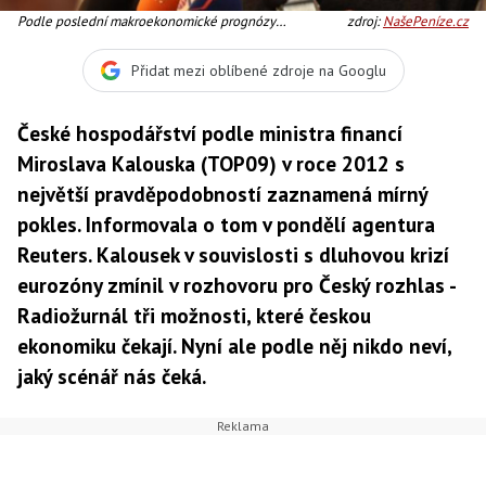
Podle poslední makroekonomické prognózy
zdroj:
NašePeníze.cz
ministerstva financí by přitom tuzemská ekonomika měla
v roce 2012 růst o jedno procento, Foto: TOP09
Přidat mezi oblíbené zdroje na Googlu
České hospodářství podle ministra financí
Miroslava Kalouska (TOP09) v roce 2012 s
největší pravděpodobností zaznamená mírný
pokles. Informovala o tom v pondělí agentura
Reuters. Kalousek v souvislosti s dluhovou krizí
eurozóny zmínil v rozhovoru pro Český rozhlas -
Radiožurnál tři možnosti, které českou
ekonomiku čekají. Nyní ale podle něj nikdo neví,
jaký scénář nás čeká.