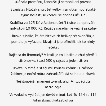
ukázala proměnu, fanoušci ji nemohli ani poznat
Stanislav Hložek si prošel velkým smutkem po ztrátě
syna: Bolest, se kterou se dodnes učí žít
Krabička za 125 Kč z Actionu ušetří tisíce za opraváře,
jindy stojí 10 000 Kč. Regál s nářadím je věčně prázdný
Rusko zjistilo, že éra bitevních helikoptér skončila, a
pomalu je vyřazuje. Ukrajinci je proškolili, jak to nikdy
nečekali
Rajčata do limonády? V Itálii je to klasika a chuť předčí i
citrónovku. Stačí 500 g rajčat a jeden citrón
Kvete i v zimě a stačí mu kousek kořínku. Ptačinec
žabinec je noční můra zahrádkářů, dá se ho ale zbavit
Nejhloupější znamení zvěrokruhu: 4 hlupáci dle
astrologie
Ve vzduchu vydržel jen devět minut. Let Tu-154 se 115
lidmi skončil katastrofou