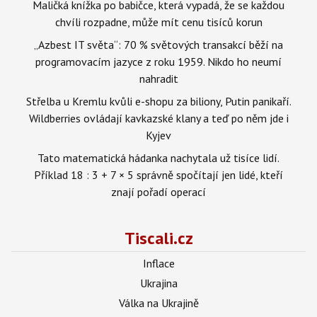
Maličká knížka po babičce, která vypadá, že se každou
chvíli rozpadne, může mít cenu tisíců korun
„Azbest IT světa“: 70 % světových transakcí běží na
programovacím jazyce z roku 1959. Nikdo ho neumí
nahradit
Střelba u Kremlu kvůli e-shopu za biliony, Putin panikaří.
Wildberries ovládají kavkazské klany a teď po něm jde i
Kyjev
Tato matematická hádanka nachytala už tisíce lidí.
Příklad 18 : 3 + 7 × 5 správně spočítají jen lidé, kteří
znají pořadí operací
Tiscali.cz
Inflace
Ukrajina
Válka na Ukrajině