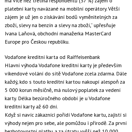
má více než třetina respondentů (37 %) zájem o
platební karty navázané na mobilní operátory. Větší
zájem je už jen o získávání bodů vyměnitelných za
zboží, slevy na benzín a slevy na zboží,“ upřesňuje
Ivana Laňová, obchodní manažerka MasterCard
Europe pro Českou republiku.
Vodafone kreditní karta od Raiffeisenbank
Hlavní výhoda Vodafone kreditní karty je především
víkendové volání do sítě Vodafone zcela zdarma. Dále
každý, kdo s touto kreditní kartou nakoupí alespoň za
5 000 korun měsíčně, má nulový poplatek za vedení
karty. Délka bezúročného období je u Vodafone
kreditní karty až 60 dní.
Když si navíc zákazníci pořídí Vodafone kartu, zajistí si
výhody nejen pro sebe, ale pomůžou i přírodě. Za první
bezhotovostní platbu a za útratu vyšší než 10 000