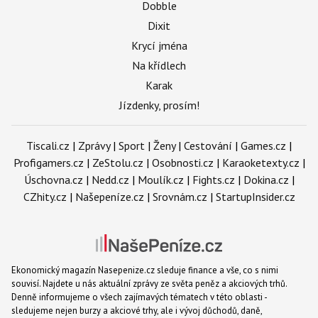
Dobble
Dixit
Krycí jména
Na křídlech
Karak
Jízdenky, prosím!
Tiscali.cz
|
Zprávy
|
Sport
|
Ženy
|
Cestování
|
Games.cz
|
Profigamers.cz
|
ZeStolu.cz
|
Osobnosti.cz
|
Karaoketexty.cz
|
Úschovna.cz
|
Nedd.cz
|
Moulík.cz
|
Fights.cz
|
Dokina.cz
|
CZhity.cz
|
Našepeníze.cz
|
Srovnám.cz
|
StartupInsider.cz
Ekonomický magazín Nasepenize.cz sleduje finance a vše, co s nimi
souvisí. Najdete u nás aktuální zprávy ze světa peněz a akciových trhů.
Denně informujeme o všech zajímavých tématech v této oblasti -
sledujeme nejen burzy a akciové trhy, ale i vývoj důchodů, daně,