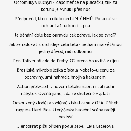
Octomilky v kuchyni? Zapomeňte na plácačku, trik za
korunu je vyhubí přes noc
Předpověď, kterou nikdo nechtěl. ČHMÚ: Pořádně se
ochladí až na konci srpna
Je běhání dole bez opravdu tak zdravé, jak se tvrdí?
Jak se radovat z orchideje celá léta? Selhání má většinou
jediný důvod, radí odborníci
Don Toliver přijede do Prahy: O2 arena ho uvítá v říjnu
Brazilská mikrobioložka získala Nobelovu cenu za
potraviny, umí nahradit hnojiva bakteriemi
Action překvapil, v novém letáku nabízí i zahradní
nábytek. Ověřili jsme, zda se skutečně vyplatí
Odsouzený zloděj a vyděrač získal cenu z OSA: Příběh
rappera Hard Rica, který česká hudební scéna raději
neslyší
„Tentokrát píšu příběh podle sebe." Lela Ceterová