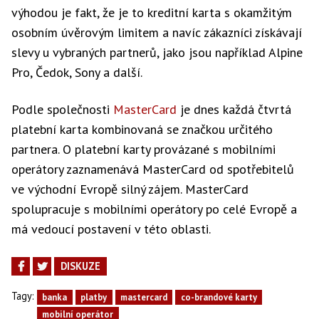
výhodou je fakt, že je to kreditní karta s okamžitým
osobním úvěrovým limitem a navíc zákazníci získávají
slevy u vybraných partnerů, jako jsou například Alpine
Pro, Čedok, Sony a další.
Podle společnosti
MasterCard
je dnes každá čtvrtá
platební karta kombinovaná se značkou určitého
partnera. O platební karty provázané s mobilními
operátory zaznamenává MasterCard od spotřebitelů
ve východní Evropě silný zájem. MasterCard
spolupracuje s mobilními operátory po celé Evropě a
má vedoucí postavení v této oblasti.
DISKUZE
Tagy:
banka
platby
mastercard
co-brandové karty
mobilní operátor