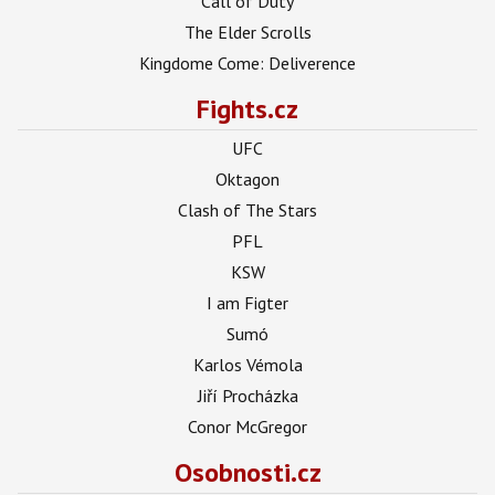
Call of Duty
The Elder Scrolls
Kingdome Come: Deliverence
Fights.cz
UFC
Oktagon
Clash of The Stars
PFL
KSW
I am Figter
Sumó
Karlos Vémola
Jiří Procházka
Conor McGregor
Osobnosti.cz