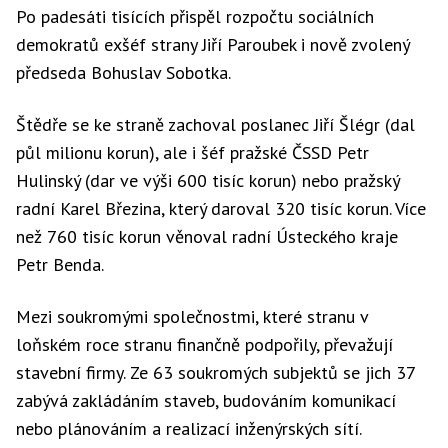
Po padesáti tisících přispěl rozpočtu sociálních
demokratů exšéf strany Jiří Paroubek i nově zvolený
předseda Bohuslav Sobotka.
Štědře se ke straně zachoval poslanec Jiří Šlégr (dal
půl milionu korun), ale i šéf pražské ČSSD Petr
Hulinský (dar ve výši 600 tisíc korun) nebo pražský
radní Karel Březina, který daroval 320 tisíc korun. Více
než 760 tisíc korun věnoval radní Ústeckého kraje
Petr Benda.
Mezi soukromými společnostmi, které stranu v
loňském roce stranu finančně podpořily, převažují
stavební firmy. Ze 63 soukromých subjektů se jich 37
zabývá zakládáním staveb, budováním komunikací
nebo plánováním a realizací inženýrských sítí.