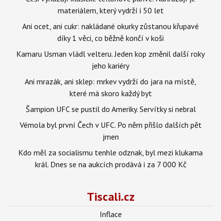
materiálem, který vydrží i 50 let
Ani ocet, ani cukr: nakládané okurky zůstanou křupavé
díky 1 věci, co běžně končí v koši
Kamaru Usman vládl velteru. Jeden kop změnil další roky
jeho kariéry
Ani mrazák, ani sklep: mrkev vydrží do jara na místě,
které má skoro každý byt
Šampion UFC se pustil do Ameriky. Servítky si nebral
Vémola byl první Čech v UFC. Po něm přišlo dalších pět
jmen
Kdo měl za socialismu tenhle odznak, byl mezi klukama
král. Dnes se na aukcích prodává i za 7 000 Kč
Tiscali.cz
Inflace