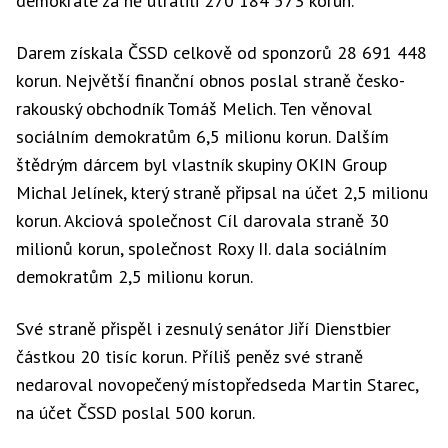
demokraté za ně utratili 270 184 573 korun.
Darem získala ČSSD celkově od sponzorů 28 691 448
korun. Největší finanční obnos poslal straně česko-
rakouský obchodník Tomáš Melich. Ten věnoval
sociálním demokratům 6,5 milionu korun. Dalším
štědrým dárcem byl vlastník skupiny OKIN Group
Michal Jelínek, který straně připsal na účet 2,5 milionu
korun. Akciová společnost Cíl darovala straně 30
milionů korun, společnost Roxy II. dala sociálním
demokratům 2,5 milionu korun.
Své straně přispěl i zesnulý senátor Jiří Dienstbier
částkou 20 tisíc korun. Příliš peněz své straně
nedaroval novopečený místopředseda Martin Starec,
na účet ČSSD poslal 500 korun.