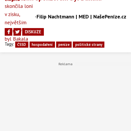
-
Filip Nachtmann | MED | NašePeníze.cz
DISKUZE
Tagy:
ČSSD
hospodaření
peníze
politické strany