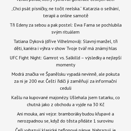
„Chci psát písničky, ne točit reelska.“ Katarzia o selhání,
terapii a online samotě
Tři Edeny za sebou a pak postel: Ewa Farna se pochlubila
svým rituálem
Tatiana Dyková (dříve Vilhelmová): Slavný manžel, tři
děti, kariéra i výhra v show Tvoje tvář má známý hlas
UFC Fight Night: Gamrot vs. Salkilld – výsledky a nejlepší
momenty
Modrá značka ve Španělsku vypadá nevinně, ale pokuta
za ni je 200 eur. Čeští řidiči ji zaměňují za informační
ceduli
Kašlu na kupované majonézy. Ušlehala jsem tatarku, co
chutná jako z obchodu a vyjde na 30 Kč
Ani mouka, ani vejce: bramboráky budou křupavé a
nerozpadnou se, když do těsta přidáte 1 surovinu
Češi vyhazují klasické teflonové pánve. Nahrazují je