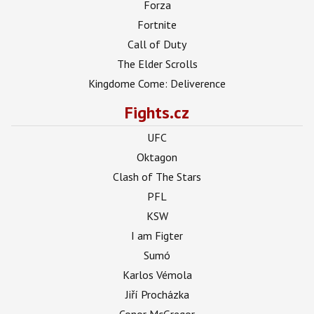
Forza
Fortnite
Call of Duty
The Elder Scrolls
Kingdome Come: Deliverence
Fights.cz
UFC
Oktagon
Clash of The Stars
PFL
KSW
I am Figter
Sumó
Karlos Vémola
Jiří Procházka
Conor McGregor