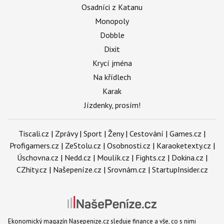
Osadníci z Katanu
Monopoly
Dobble
Dixit
Krycí jména
Na křídlech
Karak
Jízdenky, prosím!
Tiscali.cz
|
Zprávy
|
Sport
|
Ženy
|
Cestování
|
Games.cz
|
Profigamers.cz
|
ZeStolu.cz
|
Osobnosti.cz
|
Karaoketexty.cz
|
Úschovna.cz
|
Nedd.cz
|
Moulík.cz
|
Fights.cz
|
Dokina.cz
|
CZhity.cz
|
Našepeníze.cz
|
Srovnám.cz
|
StartupInsider.cz
Ekonomický magazín Nasepenize.cz sleduje finance a vše, co s nimi