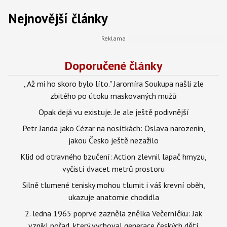
Nejnovější články
Doporučené články
„Až mi ho skoro bylo líto." Jaromíra Soukupa našli zle
zbitého po útoku maskovaných mužů
Opak dejá vu existuje. Je ale ještě podivnější
Petr Janda jako Cézar na nosítkách: Oslava narozenin,
jakou Česko ještě nezažilo
Klid od otravného bzučení: Action zlevnil lapač hmyzu,
vyčistí dvacet metrů prostoru
Silně tlumené tenisky mohou tlumit i váš krevní oběh,
ukazuje anatomie chodidla
2. ledna 1965 poprvé zazněla znělka Večerníčku: Jak
vznikl pořad, který vychoval generace českých dětí