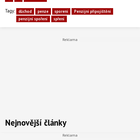
2010*
428,00
4470
Tagy:
důchod
penze
sporeni
Penzijní připojištění
penzijní spoření
spření
Penzijní připojištění v ČR
Nejnovější články