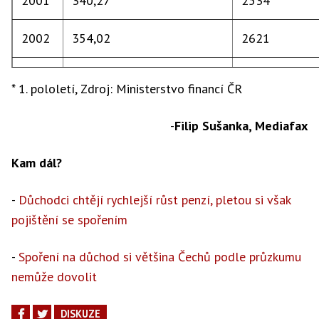
2001
340,27
2534
2002
354,02
2621
2003
383,69
2739
* 1. pololetí, Zdroj: Ministerstvo financí ČR
2004
396,84
2963
-
Filip Sušanka, Mediafax
2005
407,90
3279
Kam dál?
2006
430,75
3593
-
Důchodci chtějí rychlejší růst penzí, pletou si však
pojištění se spořením
2007
449,67
3936
-
Spoření na důchod si většina Čechů podle průzkumu
2008
450,53
4207
nemůže dovolit
2009
443,91
4394
DISKUZE