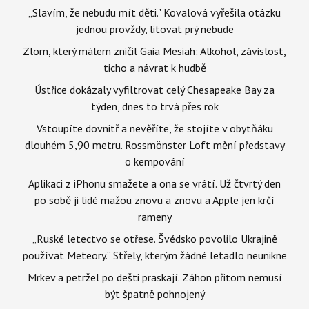
„Slavím, že nebudu mít děti." Kovalová vyřešila otázku
jednou provždy, litovat prý nebude
Zlom, který málem zničil Gaia Mesiah: Alkohol, závislost,
ticho a návrat k hudbě
Ústřice dokázaly vyfiltrovat celý Chesapeake Bay za
týden, dnes to trvá přes rok
Vstoupíte dovnitř a nevěříte, že stojíte v obytňáku
dlouhém 5,90 metru. Rossmönster Loft mění představy
o kempování
Aplikaci z iPhonu smažete a ona se vrátí. Už čtvrtý den
po sobě ji lidé mažou znovu a znovu a Apple jen krčí
rameny
„Ruské letectvo se otřese. Švédsko povolilo Ukrajině
používat Meteory.“ Střely, kterým žádné letadlo neunikne
Mrkev a petržel po dešti praskají. Záhon přitom nemusí
být špatně pohnojený