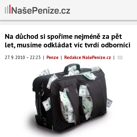
Na důchod si spoříme nejméně za pět
let, musíme odkládat víc tvrdí odborníci
27. 9. 2010 – 22:23
|
Penze
|
Redakce NašePeníze.cz
|