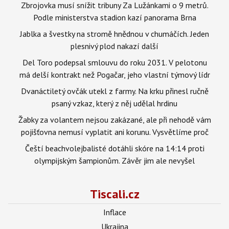
Zbrojovka musí snížit tribuny Za Lužánkami o 9 metrů.
Podle ministerstva stadion kazí panorama Brna
Jablka a švestky na stromě hnědnou v chumáčích. Jeden
plesnivý plod nakazí další
Del Toro podepsal smlouvu do roku 2031. V pelotonu
má delší kontrakt než Pogačar, jeho vlastní týmový lídr
Dvanáctiletý ovčák utekl z farmy. Na krku přinesl ručně
psaný vzkaz, který z něj udělal hrdinu
Žabky za volantem nejsou zakázané, ale při nehodě vám
pojišťovna nemusí vyplatit ani korunu. Vysvětlíme proč
Čeští beachvolejbalisté dotáhli skóre na 14:14 proti
olympijským šampionům. Závěr jim ale nevyšel
Tiscali.cz
Inflace
Ukrajina