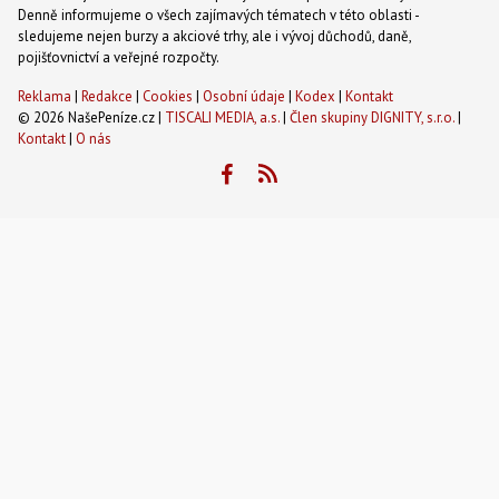
Denně informujeme o všech zajímavých tématech v této oblasti -
sledujeme nejen burzy a akciové trhy, ale i vývoj důchodů, daně,
pojišťovnictví a veřejné rozpočty.
Reklama
|
Redakce
|
Cookies
|
Osobní údaje
|
Kodex
|
Kontakt
© 2026 NašePeníze.cz |
TISCALI MEDIA, a.s.
|
Člen skupiny DIGNITY, s.r.o.
|
Kontakt
|
O nás