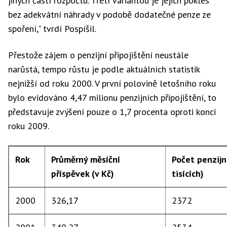
jiných částí rozpočtu. Třetí variantou je jejich pokles
bez adekvátní náhrady v podobě dodatečné penze ze
spoření," tvrdí Pospíšil.
Přestože zájem o penzijní připojištění neustále
narůstá, tempo růstu je podle aktuálních statistik
nejnižší od roku 2000. V první polovině letošního roku
bylo evidováno 4,47 milionu penzijních připojištění, to
představuje zvýšení pouze o 1,7 procenta oproti konci
roku 2009.
Rok
Průměrný měsíční
Počet penzijní
příspěvek (v Kč)
tisících)
2000
326,17
2372