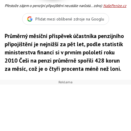
Přestože zájem o penzijní připojištění neustále narůstá,
zdroj:
NašePeníze.cz
tempo růstu je podle aktuálních statistik nejnižší od roku
2000, Foto:SXC
Přidat mezi oblíbené zdroje na Googlu
Průměrný měsíční příspěvek účastníka penzijního
připojištění je nejnižší za pět let, podle statistik
ministerstva financí si v prvním pololetí roku
2010 Češi na penzi průměrně spořili 428 korun
za měsíc, což je o čtyři procenta méně než loni.