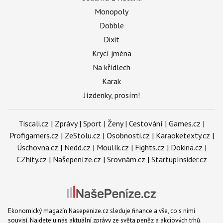
Monopoly
Dobble
Dixit
Krycí jména
Na křídlech
Karak
Jízdenky, prosím!
Tiscali.cz
|
Zprávy
|
Sport
|
Ženy
|
Cestování
|
Games.cz
|
Profigamers.cz
|
ZeStolu.cz
|
Osobnosti.cz
|
Karaoketexty.cz
|
Úschovna.cz
|
Nedd.cz
|
Moulík.cz
|
Fights.cz
|
Dokina.cz
|
CZhity.cz
|
Našepeníze.cz
|
Srovnám.cz
|
StartupInsider.cz
Ekonomický magazín Nasepenize.cz sleduje finance a vše, co s nimi
souvisí. Najdete u nás aktuální zprávy ze světa peněz a akciových trhů.