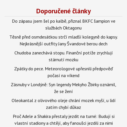
Doporučené články
Do zápasu jsem šel po kalbě, přiznal BKFC šampion ve
službách Oktagonu
Těsně před osmdesátkou strčí mladší kolegyně do kapsy.
Nejkrásnější outfity Jany Švandové berou dech
Chudoba zanechává stopu. Finanční potíže zrychlují
stárnutí mozku
Zpátky do pece. Meteorologové upřesnili předpověď
počasí na víkend
Zásnuby v Londýně: Syn legendy Mekyho Žbirky oznámil,
že se žení
Oleokantal z olivového oleje chrání mozek myší, u lidí
zatím chybí důkaz
Proč Adele a Shakira přestaly jezdit na turné: Budují si
vlastní stadiony a chtějí, aby fanoušci jezdili za nimi