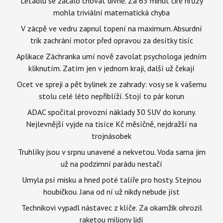
Letadlu se začalo chovat divně. Za 63 minut čiré hrůzy
mohla triviální matematická chyba
V zácpě ve vedru zapnul topení na maximum. Absurdní
trik zachrání motor před opravou za desítky tisíc
Aplikace Záchranka umí nově zavolat psychologa jedním
kliknutím. Zatím jen v jednom kraji, další už čekají
Ocet ve spreji a pět bylinek ze zahrady: vosy se k vašemu
stolu celé léto nepřiblíží. Stojí to pár korun
ADAC spočítal provozní náklady 30 SUV do koruny.
Nejlevnější vyjde na tisíce Kč měsíčně, nejdražší na
trojnásobek
Truhlíky jsou v srpnu unavené a nekvetou. Voda sama jim
už na podzimní parádu nestačí
Umyla psí misku a hned poté talíře pro hosty. Stejnou
houbičkou. Jana od ní už nikdy nebude jíst
Technikovi vypadl nástavec z klíče. Za okamžik ohrozil
raketou miliony lidí