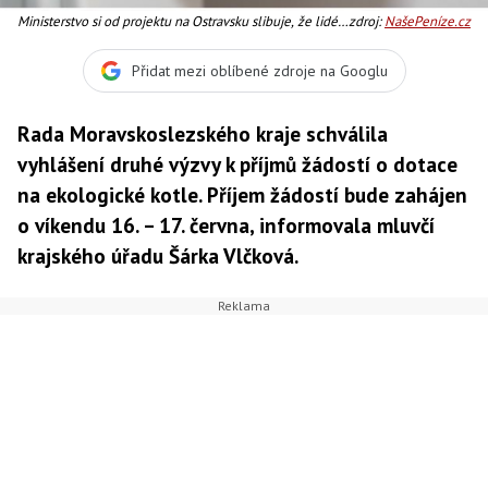
Ministerstvo si od projektu na Ostravsku slibuje, že lidé
zdroj:
NašePeníze.cz
začnou své domy vytápět způsobem, který je více šetrný
k životnímu prostředí, Foto:SXC
Přidat mezi oblíbené zdroje na Googlu
Rada Moravskoslezského kraje schválila
vyhlášení druhé výzvy k příjmů žádostí o dotace
na ekologické kotle. Příjem žádostí bude zahájen
o víkendu 16. – 17. června, informovala mluvčí
krajského úřadu Šárka Vlčková.