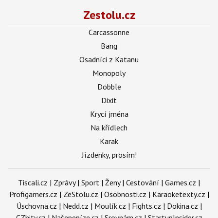
Zestolu.cz
Carcassonne
Bang
Osadníci z Katanu
Monopoly
Dobble
Dixit
Krycí jména
Na křídlech
Karak
Jízdenky, prosím!
Tiscali.cz
|
Zprávy
|
Sport
|
Ženy
|
Cestování
|
Games.cz
|
Profigamers.cz
|
ZeStolu.cz
|
Osobnosti.cz
|
Karaoketexty.cz
|
Úschovna.cz
|
Nedd.cz
|
Moulík.cz
|
Fights.cz
|
Dokina.cz
|
CZhity.cz
|
Našepeníze.cz
|
Srovnám.cz
|
StartupInsider.cz