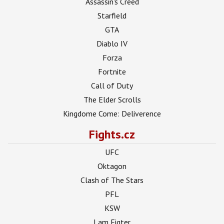
Assassin's Creed
Starfield
GTA
Diablo IV
Forza
Fortnite
Call of Duty
The Elder Scrolls
Kingdome Come: Deliverence
Fights.cz
UFC
Oktagon
Clash of The Stars
PFL
KSW
I am Figter