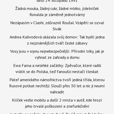
dělo 24. listopadu 1991
Žádná mouka, žádný cukr, žádné mléko, jídelníček
Ronalda je záměrně jednotvárný
Nezápasím v Clashi, zdůraznil Roušal. Vzápětí se ozval
Sivák
Andrea Kalivodová ukázala svůj domov: Tak bydlí jedna
z nejznámějších tváří české zábavy
Vosy jsou v srpnu nejnebezpečnější: Přírodní triky, jak je
vyhnat ze zahrady a domu
Ewa Farna a nelehké začátky: Zpěvačce, které radili
vrátit se do Polska, teď fanoušci nestačí tleskat
Páteř amerického námořnictva tvoří jediná třída, kterou
Rusové potkat nechtějí. Slouží přes 30 let a nic ji neumí
nahradit
Klíček vedle mobilu a další 2 místa v autě, kde hrozí
jeho trvalé poškození a znefunkčnění