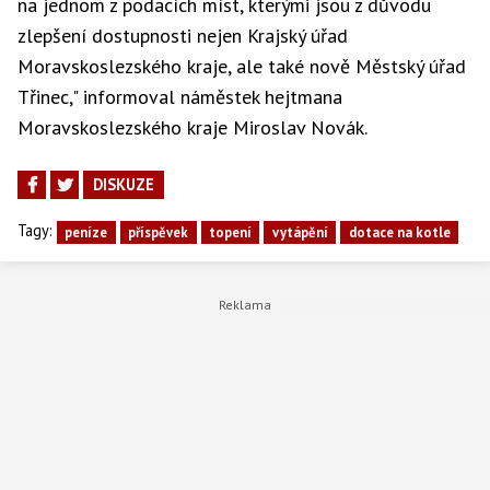
na jednom z podacích míst, kterými jsou z důvodu
zlepšení dostupnosti nejen Krajský úřad
Moravskoslezského kraje, ale také nově Městský úřad
Třinec," informoval náměstek hejtmana
Moravskoslezského kraje Miroslav Novák.
DISKUZE
Tagy:
peníze
příspěvek
topení
vytápění
dotace na kotle