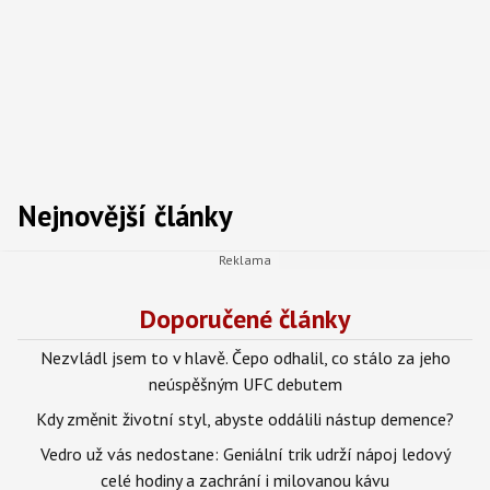
Nejnovější články
Doporučené články
Nezvládl jsem to v hlavě. Čepo odhalil, co stálo za jeho
neúspěšným UFC debutem
Kdy změnit životní styl, abyste oddálili nástup demence?
Vedro už vás nedostane: Geniální trik udrží nápoj ledový
celé hodiny a zachrání i milovanou kávu