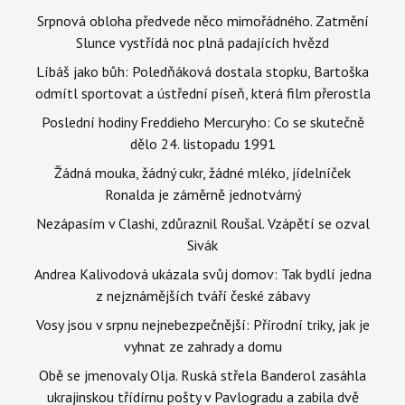
Srpnová obloha předvede něco mimořádného. Zatmění
Slunce vystřídá noc plná padajících hvězd
Líbáš jako bůh: Poledňáková dostala stopku, Bartoška
odmítl sportovat a ústřední píseň, která film přerostla
Poslední hodiny Freddieho Mercuryho: Co se skutečně
dělo 24. listopadu 1991
Žádná mouka, žádný cukr, žádné mléko, jídelníček
Ronalda je záměrně jednotvárný
Nezápasím v Clashi, zdůraznil Roušal. Vzápětí se ozval
Sivák
Andrea Kalivodová ukázala svůj domov: Tak bydlí jedna
z nejznámějších tváří české zábavy
Vosy jsou v srpnu nejnebezpečnější: Přírodní triky, jak je
vyhnat ze zahrady a domu
Obě se jmenovaly Olja. Ruská střela Banderol zasáhla
ukrajinskou třídírnu pošty v Pavlogradu a zabila dvě