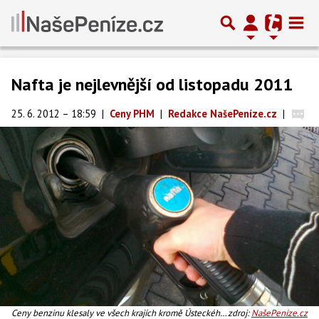
Nafta je nejlevnější od listopadu 2011
25. 6. 2012 – 18:59
|
Ceny PHM
|
Redakce NašePeníze.cz
|
Ceny benzinu klesaly ve všech krajích kromě Ústeckého,
zdroj:
NašePeníze.cz