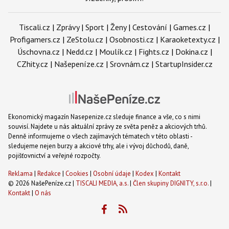
Tiscali.cz
|
Zprávy
|
Sport
|
Ženy
|
Cestování
|
Games.cz
|
Profigamers.cz
|
ZeStolu.cz
|
Osobnosti.cz
|
Karaoketexty.cz
|
Úschovna.cz
|
Nedd.cz
|
Moulík.cz
|
Fights.cz
|
Dokina.cz
|
CZhity.cz
|
Našepeníze.cz
|
Srovnám.cz
|
StartupInsider.cz
Ekonomický magazín Nasepenize.cz sleduje finance a vše, co s nimi
souvisí. Najdete u nás aktuální zprávy ze světa peněz a akciových trhů.
Denně informujeme o všech zajímavých tématech v této oblasti -
sledujeme nejen burzy a akciové trhy, ale i vývoj důchodů, daně,
pojišťovnictví a veřejné rozpočty.
Reklama
|
Redakce
|
Cookies
|
Osobní údaje
|
Kodex
|
Kontakt
© 2026 NašePeníze.cz |
TISCALI MEDIA, a.s.
|
Člen skupiny DIGNITY, s.r.o.
|
Kontakt
|
O nás