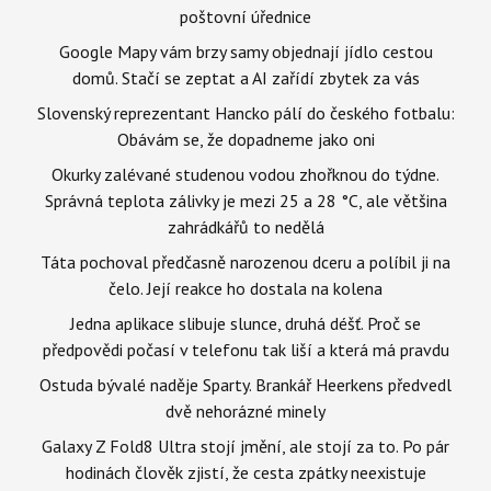
poštovní úřednice
Google Mapy vám brzy samy objednají jídlo cestou
domů. Stačí se zeptat a AI zařídí zbytek za vás
Slovenský reprezentant Hancko pálí do českého fotbalu:
Obávám se, že dopadneme jako oni
Okurky zalévané studenou vodou zhořknou do týdne.
Správná teplota zálivky je mezi 25 a 28 °C, ale většina
zahrádkářů to nedělá
Táta pochoval předčasně narozenou dceru a políbil ji na
čelo. Její reakce ho dostala na kolena
Jedna aplikace slibuje slunce, druhá déšť. Proč se
předpovědi počasí v telefonu tak liší a která má pravdu
Ostuda bývalé naděje Sparty. Brankář Heerkens předvedl
dvě nehorázné minely
Galaxy Z Fold8 Ultra stojí jmění, ale stojí za to. Po pár
hodinách člověk zjistí, že cesta zpátky neexistuje