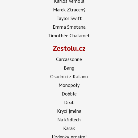
Karlos Vémola
Marek Ztracený
Taylor Swift
Emma Smetana
Timothée Chalamet
Zestolu.cz
Carcassonne
Bang
Osadníci z Katanu
Monopoly
Dobble
Dixit
Krycí jména
Na křídlech
Karak
Jízdenky, prosím!