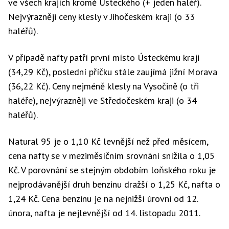
ve všech krajích kromě Ústeckého (+ jeden haléř).
Nejvýrazněji ceny klesly v Jihočeském kraji (o 33
haléřů).
V případě nafty patří první místo Ústeckému kraji
(34,29 Kč), poslední příčku stále zaujímá jižní Morava
(36,22 Kč). Ceny nejméně klesly na Vysočině (o tři
haléře), nejvýrazněji ve Středočeském kraji (o 34
haléřů).
Natural 95 je o 1,10 Kč levnější než před měsícem,
cena nafty se v meziměsíčním srovnání snížila o 1,05
Kč. V porovnání se stejným obdobím loňského roku je
nejprodávanější druh benzinu dražší o 1,25 Kč, nafta o
1,24 Kč. Cena benzinu je na nejnižší úrovni od 12.
února, nafta je nejlevnější od 14. listopadu 2011.