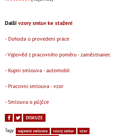
Další
vzory smluv ke stažení
-
Dohoda o provedení práce
-
Výpověd z pracovního poměru - zaměstnanec
-
Kupní smlouva - automobil
-
Pracovní smlouva - vzor
-
Smlouva o půjčce
DISKUZE
Tagy:
najemni smlouva
vzory smluv
vzor