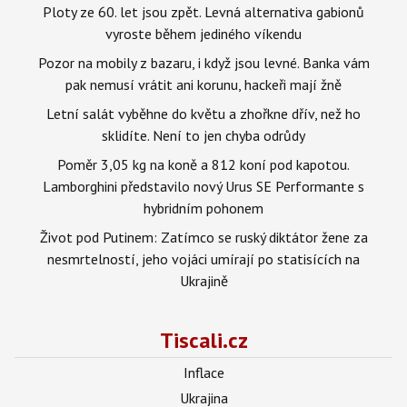
Ploty ze 60. let jsou zpět. Levná alternativa gabionů
vyroste během jediného víkendu
Pozor na mobily z bazaru, i když jsou levné. Banka vám
pak nemusí vrátit ani korunu, hackeři mají žně
Letní salát vyběhne do květu a zhořkne dřív, než ho
sklidíte. Není to jen chyba odrůdy
Poměr 3,05 kg na koně a 812 koní pod kapotou.
Lamborghini představilo nový Urus SE Performante s
hybridním pohonem
Život pod Putinem: Zatímco se ruský diktátor žene za
nesmrtelností, jeho vojáci umírají po statisících na
Ukrajině
Tiscali.cz
Inflace
Ukrajina