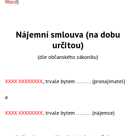
Word
)
Nájemní smlouva (na dobu
určitou)
(dle občanského zákoníku)
XXXX XXXXXXXX
, trvale bytem ………. (pronajímatel)
a
XXXX XXXXXXXX,
trvale bytem ………. (nájemce)