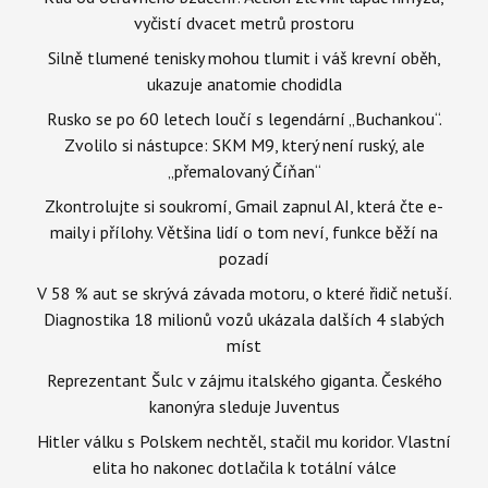
vyčistí dvacet metrů prostoru
Silně tlumené tenisky mohou tlumit i váš krevní oběh,
ukazuje anatomie chodidla
Rusko se po 60 letech loučí s legendární „Buchankou“.
Zvolilo si nástupce: SKM M9, který není ruský, ale
„přemalovaný Číňan“
Zkontrolujte si soukromí, Gmail zapnul AI, která čte e-
maily i přílohy. Většina lidí o tom neví, funkce běží na
pozadí
V 58 % aut se skrývá závada motoru, o které řidič netuší.
Diagnostika 18 milionů vozů ukázala dalších 4 slabých
míst
Reprezentant Šulc v zájmu italského giganta. Českého
kanonýra sleduje Juventus
Hitler válku s Polskem nechtěl, stačil mu koridor. Vlastní
elita ho nakonec dotlačila k totální válce