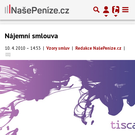
Nájemní smlouva
10. 4. 2010 – 14:53
|
Vzory smluv
|
Redakce NašePeníze.cz
|