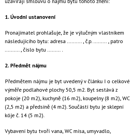
uzavírají smlouvu o nájmu bytu tohoto znění:
1. Úvodní ustanovení
Pronajímatel prohlašuje, že je výlučným vlastníkem
následujícího bytu: adresa ………. , č.p. ……… , patro
………. , číslo bytu ……… .
2. Předmět nájmu
Předmětem nájmu je byt uvedený v článku I o celkové
výměře podlahové plochy 50,5 m2. Byt sestává z
pokoje (20 m2), kuchyně (16 m2), koupelny (8 m2), WC
(2,5 m2) a předsíně (4 m2). Součástí bytu je sklepní
kóje č. 14 (5 m2).
Vybavení bytu tvoří vana, WC mísa, umyvadlo,