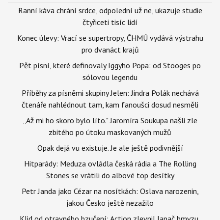
Ranní káva chrání srdce, odpolední už ne, ukazuje studie
čtyřiceti tisíc lidí
Konec úlevy: Vrací se supertropy, ČHMÚ vydává výstrahu
pro dvanáct krajů
Pět písní, které definovaly Iggyho Popa: od Stooges po
sólovou legendu
Příběhy za písněmi skupiny Jelen: Jindra Polák nechává
čtenáře nahlédnout tam, kam fanoušci dosud nesměli
„Až mi ho skoro bylo líto." Jaromíra Soukupa našli zle
zbitého po útoku maskovaných mužů
Opak dejá vu existuje. Je ale ještě podivnější
Hitparády: Meduza ovládla česká rádia a The Rolling
Stones se vrátili do albové top desítky
Petr Janda jako Cézar na nosítkách: Oslava narozenin,
jakou Česko ještě nezažilo
Klid od otravného bzučení: Action zlevnil lapač hmyzu,