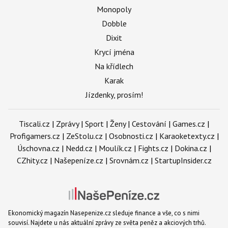
Monopoly
Dobble
Dixit
Krycí jména
Na křídlech
Karak
Jízdenky, prosím!
Tiscali.cz
|
Zprávy
|
Sport
|
Ženy
|
Cestování
|
Games.cz
|
Profigamers.cz
|
ZeStolu.cz
|
Osobnosti.cz
|
Karaoketexty.cz
|
Úschovna.cz
|
Nedd.cz
|
Moulík.cz
|
Fights.cz
|
Dokina.cz
|
CZhity.cz
|
Našepeníze.cz
|
Srovnám.cz
|
StartupInsider.cz
Ekonomický magazín Nasepenize.cz sleduje finance a vše, co s nimi
souvisí. Najdete u nás aktuální zprávy ze světa peněz a akciových trhů.