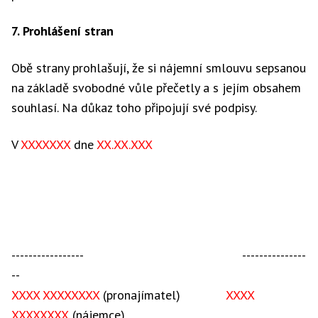
7. Prohlášení stran
Obě strany prohlašují, že si nájemní smlouvu sepsanou
na základě svobodné vůle přečetly a s jejím obsahem
souhlasí. Na důkaz toho připojují své podpisy.
V
XXXXXXX
dne
XX.XX.XXX
----------------- ---------------
--
XXXX XXXXXXXX
(pronajímatel)
XXXX
XXXXXXXX
(nájemce)