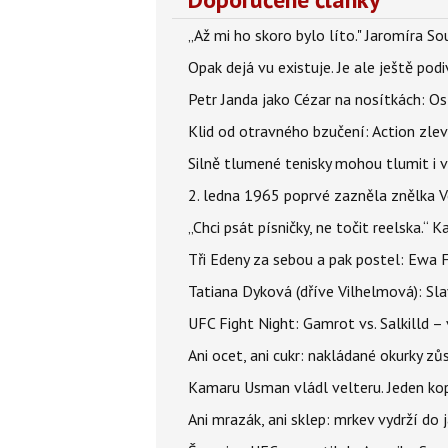
„Až mi ho skoro bylo líto." Jaromíra 
Opak dejá vu existuje. Je ale ještě podi
Petr Janda jako Cézar na nosítkách: Os
Klid od otravného bzučení: Action zlev
Silně tlumené tenisky mohou tlumit i 
2. ledna 1965 poprvé zazněla znělka Ve
„Chci psát písničky, ne točit reelska.“ 
Tři Edeny za sebou a pak postel: Ewa 
Tatiana Dyková (dříve Vilhelmová): Slav
UFC Fight Night: Gamrot vs. Salkilld 
Ani ocet, ani cukr: nakládané okurky zů
Kamaru Usman vládl velteru. Jeden kop 
Ani mrazák, ani sklep: mrkev vydrží do 