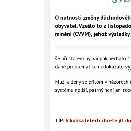
Přida
O nutnosti změny důchodového
obyvatel. Vzešlo to z listopa
mínění (CVVM), jehož výsledky 
še při starém by naopak nechalo 1
dané problematice nedokázalo vyj
Muži a ženy se přitom v názorech
systému neliší, patrný není ani roz
TIP:
V kolika letech chcete jít 