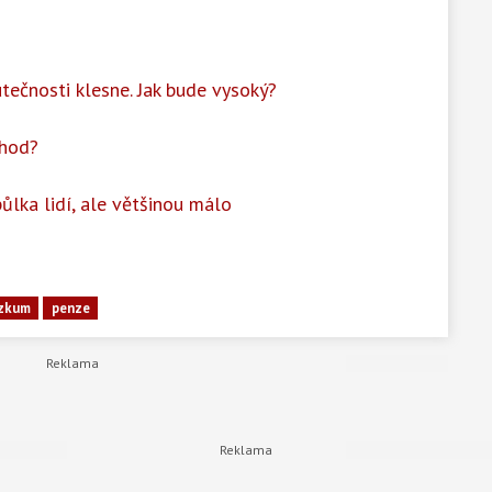
utečnosti klesne. Jak bude vysoký?
chod?
půlka lidí, ale většinou málo
zkum
penze