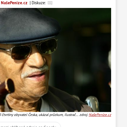
 NašePeníze.cz
|
Diskuze:
čtvrtiny obyvatel Česka, ukázal průzkum, Ilustrační
zdroj:
NašePeníze.cz