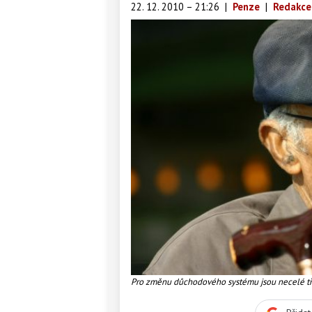
22. 12. 2010 – 21:26
|
Penze
|
Redakce
Pro změnu důchodového systému jsou necelé tři 
foto: SXC