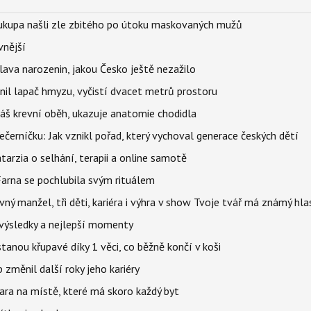
Soukupa našli zle zbitého po útoku maskovaných mužů
vnější
lava narozenin, jakou Česko ještě nezažilo
nil lapač hmyzu, vyčistí dvacet metrů prostoru
váš krevní oběh, ukazuje anatomie chodidla
černíčku: Jak vznikl pořad, který vychoval generace českých dětí
Katarzia o selhání, terapii a online samotě
Farna se pochlubila svým rituálem
ný manžel, tři děti, kariéra i výhra v show Tvoje tvář má známý hla
– výsledky a nejlepší momenty
stanou křupavé díky 1 věci, co běžně končí v koši
změnil další roky jeho kariéry
jara na místě, které má skoro každý byt