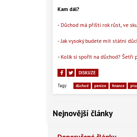
Kam dál?
-
Důchod má příští rok růst, ve sk
-
Jak vysoký budete mít státní dů
-
Kolik si spořit na důchod? Šetří 
DISKUZE
Tagy:
důchod
peníze
finance
pru
Nejnovější články
Doporučené články