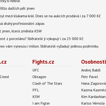
tky si nebral
řišlo dalších pět jmen
byl mezi klukama král. Dnes se na aukcích prodává i za 7 000 Kč
eká druhý profesionální zápas
et jmen, která změnila KSW
st z porcelánu? Sběratelé ji vykupují i za 25 000 Kč
dnes vám vynesou i milion. Sběratelé vyžadují jedinou podmínku
.cz
Fights.cz
Osobnosti
UFC
Andrej Babiš
 Creed
Oktagon
Petr Pavel
Clash of The Stars
Hana Zagorová
PFL
Kazma Kazmit
KSW
Kim Kardashian
I am Figter
Karlos Vémola