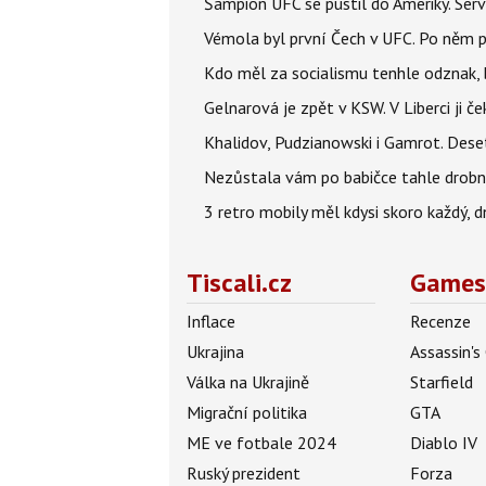
Šampion UFC se pustil do Ameriky. Serví
Vémola byl první Čech v UFC. Po něm p
Kdo měl za socialismu tenhle odznak, 
Gelnarová je zpět v KSW. V Liberci ji č
Khalidov, Pudzianowski i Gamrot. Des
Nezůstala vám po babičce tahle drobno
3 retro mobily měl kdysi skoro každý, 
Tiscali.cz
Games
Inflace
Recenze
Ukrajina
Assassin's
Válka na Ukrajině
Starfield
Migrační politika
GTA
ME ve fotbale 2024
Diablo IV
Ruský prezident
Forza