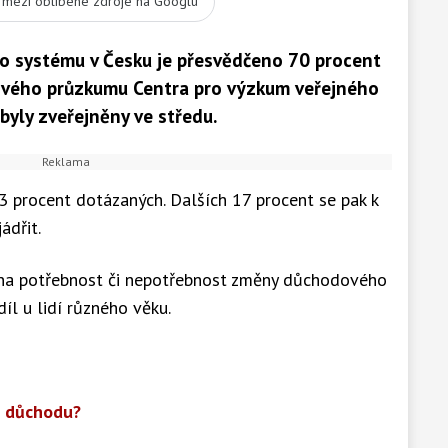
t mezi oblíbené zdroje na Googlu
 systému v Česku je přesvědčeno 70 procent
dového průzkumu Centra pro výzkum veřejného
byly zveřejněny ve středu.
3 procent dotázaných. Dalších 17 procent se pak k
ádřit.
 na potřebnost či nepotřebnost změny důchodového
díl u lidí různého věku.
do důchodu?