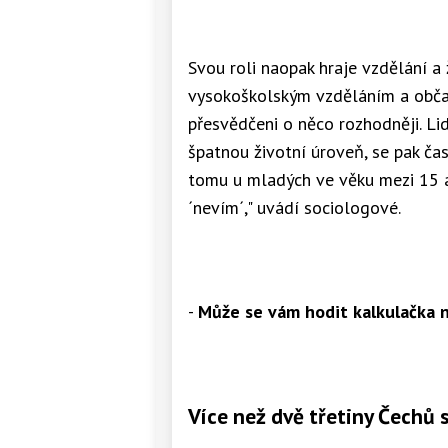
Svou roli naopak hraje vzdělání a 
vysokoškolským vzděláním a občan
přesvědčeni o něco rozhodněji. Lid
špatnou životní úroveň, se pak čas
tomu u mladých ve věku mezi 15 a 
´nevím´," uvádí sociologové.
-
Může se vám hodit kalkulačka 
Více než dvě třetiny Čechů s