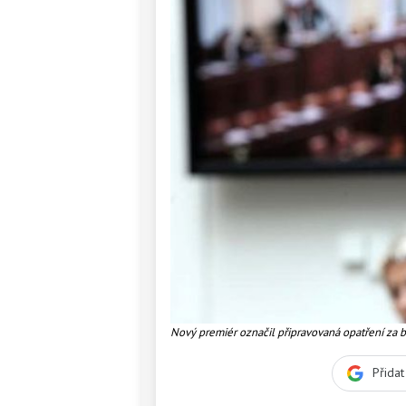
Nový premiér označil připravovaná opatření za b
Přida