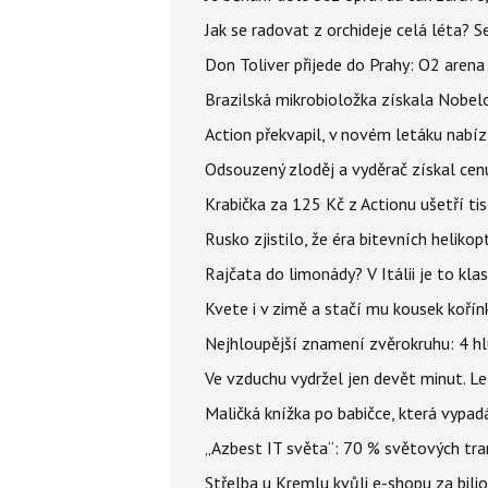
Jak se radovat z orchideje celá léta? S
Don Toliver přijede do Prahy: O2 arena 
Brazilská mikrobioložka získala Nobelo
Action překvapil, v novém letáku nabízí
Odsouzený zloděj a vyděrač získal cenu
Krabička za 125 Kč z Actionu ušetří tis
Rusko zjistilo, že éra bitevních helikopt
Rajčata do limonády? V Itálii je to klas
Kvete i v zimě a stačí mu kousek kořín
Nejhloupější znamení zvěrokruhu: 4 hl
Ve vzduchu vydržel jen devět minut. L
Maličká knížka po babičce, která vypad
„Azbest IT světa“: 70 % světových tra
Střelba u Kremlu kvůli e-shopu za bilio