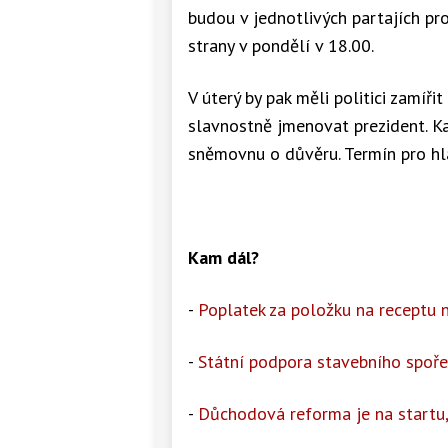
budou v jednotlivých partajích pr
strany v pondělí v 18.00.
V úterý by pak měli politici zamíř
slavnostně jmenovat prezident. K
sněmovnu o důvěru. Termín pro hla
Kam dál?
-
Poplatek za položku na receptu n
-
Státní podpora stavebního spoře
-
Důchodová reforma je na startu,