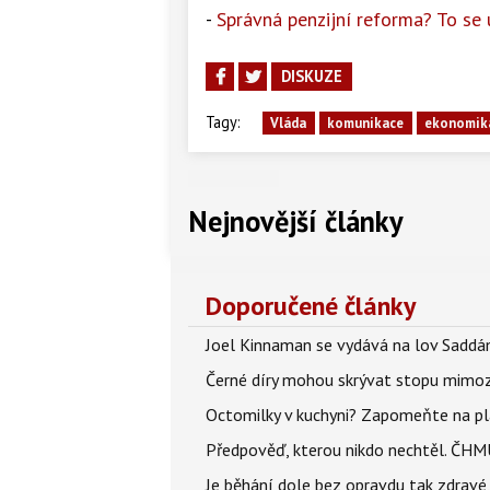
-
Správná penzijní reforma? To se 
DISKUZE
Tagy:
Vláda
komunikace
ekonomik
Nejnovější články
Doporučené články
Joel Kinnaman se vydává na lov Saddám
Černé díry mohou skrývat stopu mimoze
Octomilky v kuchyni? Zapomeňte na plác
Předpověď, kterou nikdo nechtěl. ČHMÚ
Je běhání dole bez opravdu tak zdravé, 