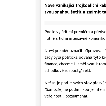
Nově vznikající trojkoaliční ka
svou snahou šetřit a zmírnit t
Podle vyjádření premiéra a předs
nutné s lidmi intenzivně komunik
Nový premiér označil připravovaná 
tady byla politická odvaha tyto kr
finance, chceme-li směřovat k to
schodkové rozpočty," řekl.
Nečas je podle svých slov přesvěd
"Samozřejmě podmínkou je intenzi
veřejnosti," poznamenal.