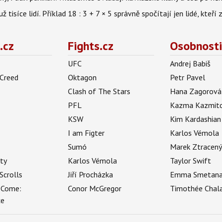
isíce lidí. Příklad 18 : 3 + 7 × 5 správně spočítají jen lidé, kteří 
.cz
Fights.cz
Osobnosti
UFC
Andrej Babiš
 Creed
Oktagon
Petr Pavel
Clash of The Stars
Hana Zagorová
PFL
Kazma Kazmit
KSW
Kim Kardashian
I am Figter
Karlos Vémola
Sumó
Marek Ztracen
uty
Karlos Vémola
Taylor Swift
Scrolls
Jiří Procházka
Emma Smetan
 Come:
Conor McGregor
Timothée Chal
ce