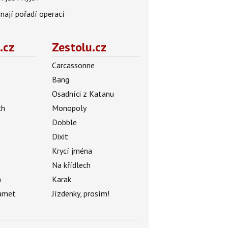
znají pořadí operací
.cz
Zestolu.cz
Carcassonne
Bang
Osadníci z Katanu
ch
Monopoly
Dobble
Dixit
ý
Krycí jména
Na křídlech
a
Karak
amet
Jízdenky, prosím!