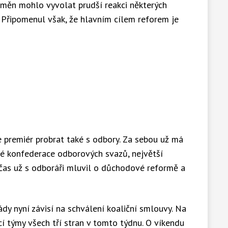
 změn mohlo vyvolat prudší reakci některých
 Připomenul však, že hlavním cílem reforem je
 premiér probrat také s odbory. Za sebou už má
é konfederace odborových svazů, největší
čas už s odboráři mluvil o důchodové reformě a
dy nyní závisí na schválení koaliční smlouvy. Na
í týmy všech tří stran v tomto týdnu. O víkendu