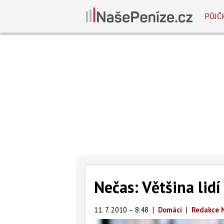
PŮJČ
Nečas: Většina lid
11. 7. 2010 – 8:48
|
Domácí
|
Redakce 