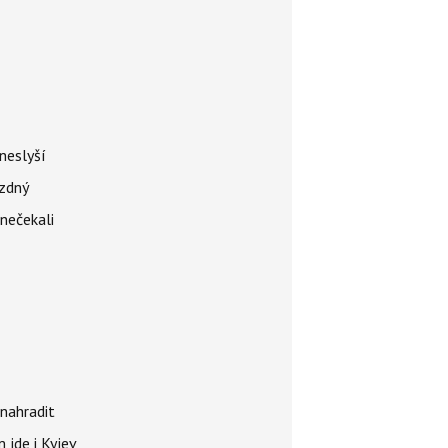
neslyší
ázdný
 nečekali
nahradit
 jde i Kyjev