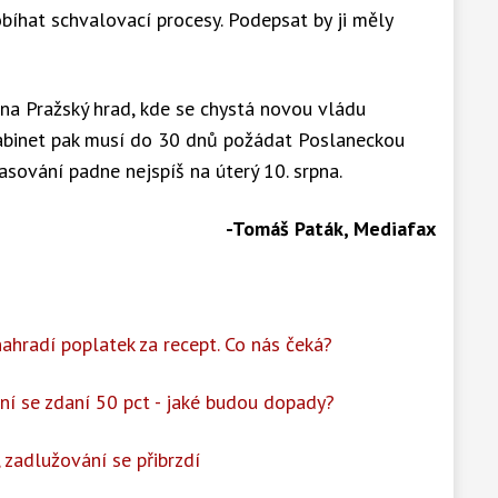
obíhat schvalovací procesy. Podepsat by ji měly
it na Pražský hrad, kde se chystá novou vládu
abinet pak musí do 30 dnů požádat Poslaneckou
sování padne nejspíš na úterý 10. srpna.
-Tomáš Paták, Mediafax
ahradí poplatek za recept. Co nás čeká?
ní se zdaní 50 pct - jaké budou dopady?
 zadlužování se přibrzdí