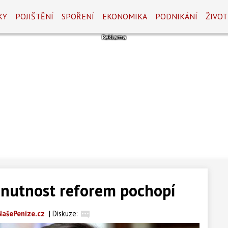
KY
POJIŠTĚNÍ
SPOŘENÍ
EKONOMIKA
PODNIKÁNÍ
ŽIVOT
í nutnost reforem pochopí
NašePeníze.cz
|
Diskuze: