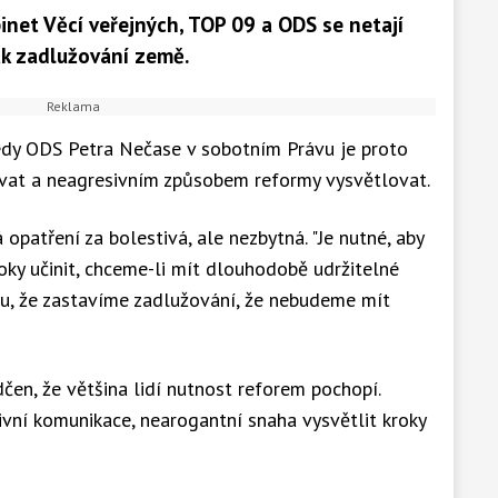
binet Věcí veřejných, TOP 09 a ODS se netají
ak zadlužování země.
edy ODS Petra Nečase v sobotním Právu je proto
ovat a neagresivním způsobem reformy vysvětlovat.
opatření za bolestivá, ale nezbytná. "Je nutné, aby
oky učinit, chceme-li mít dlouhodobě udržitelné
mu, že zastavíme zadlužování, že nebudeme mít
čen, že většina lidí nutnost reforem pochopí.
vní komunikace, nearogantní snaha vysvětlit kroky