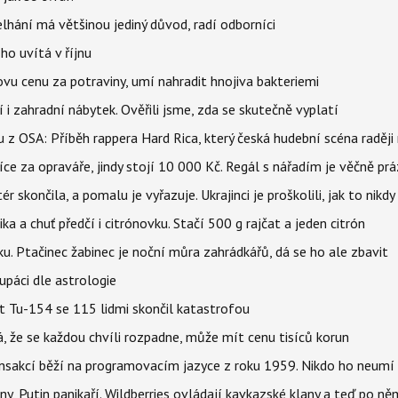
elhání má většinou jediný důvod, radí odborníci
ho uvítá v říjnu
vu cenu za potraviny, umí nahradit hnojiva bakteriemi
 i zahradní nábytek. Ověřili jsme, zda se skutečně vyplatí
 z OSA: Příběh rappera Hard Rica, který česká hudební scéna raději 
íce za opraváře, jindy stojí 10 000 Kč. Regál s nářadím je věčně pr
ér skončila, a pomalu je vyřazuje. Ukrajinci je proškolili, jak to nikdy
ika a chuť předčí i citrónovku. Stačí 500 g rajčat a jeden citrón
ku. Ptačinec žabinec je noční můra zahrádkářů, dá se ho ale zbavit
upáci dle astrologie
et Tu-154 se 115 lidmi skončil katastrofou
á, že se každou chvíli rozpadne, může mít cenu tisíců korun
nsakcí běží na programovacím jazyce z roku 1959. Nikdo ho neumí 
ny, Putin panikaří. Wildberries ovládají kavkazské klany a teď po něm