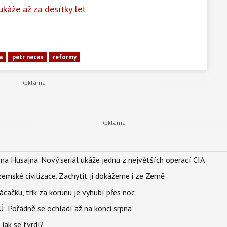
ukáže až za desítky let
a
petr necas
reformy
a Husajna. Nový seriál ukáže jednu z největších operací CIA
mské civilizace. Zachytit ji dokážeme i ze Země
ačku, trik za korunu je vyhubí přes noc
: Pořádně se ochladí až na konci srpna
jak se tvrdí?