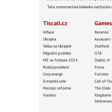
Tato matematická hádanka nachytala už t
Tiscali.cz
Games
Inflace
Recenze
Ukrajina
Assassin's
Válka na Ukrajině
Starfield
Migrační politika
GTA
ME ve fotbale 2024
Diablo IV
Ruský prezident
Forza
Ceny energií
Fortnite
Evropská unie
Call of D
Penzijní reforma
The Elder 
Vynález
Kingdome
Deliveren