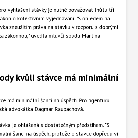
ro vyhlášení stávky je nutné považovat lhůtu tří
zákon o kolektivním vyjednávání. "S ohledem na
vka zneužitím práva na stávku v rozporu s dobrými
 za zákonnou," uvedla mluvčí soudu Martina
ody kvůli stávce má minimální
vce má minimální šanci na úspěch. Pro agenturu
žská advokátka Dagmar Raupachová.
távka je ohlášená s dostatečným předstihem. "S
ální šanci na úspěch, protože o stávce dopředu ví