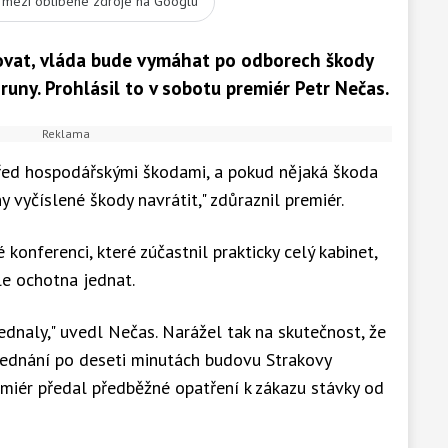
t mezi oblíbené zdroje na Googlu
ovat, vláda bude vymáhat po odborech škody
runy. Prohlásil to v sobotu premiér Petr Nečas.
před hospodářskými škodami, a pokud nějaká škoda
y vyčíslené škody navrátit," zdůraznil premiér.
onferenci, které zúčastnil prakticky celý kabinet,
le ochotna jednat.
jednaly," uvedl Nečas. Narážel tak na skutečnost, že
jednání po deseti minutách budovu Strakovy
remiér předal předběžné opatření k zákazu stávky od