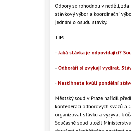
Odbory se rohodnou v neděli, zda 
stávkový výbor a koordinační výb
jednání o osudu stávky.
TIP:
-
Jaká stávka je odpovídající? So
-
Odboráři si zvykají vydírat. St
-
Nestihnete kvůli pondělní stá
Městský soud v Praze nařídil pře
konfederaci odborových svazů a 
organizovat stávku a vyzývat k úč
Současně soud uložil Ministerstvu
doručení předběžného opatření po