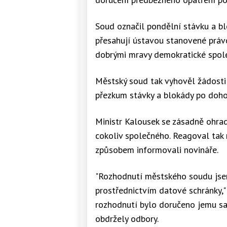
Soud označil pondělní stávku a bl
přesahují ústavou stanovené právo
dobrými mravy demokratické spole
Městský soud tak vyhověl žádosti 
přezkum stávky a blokády po doho
Ministr Kalousek se zásadně ohrad
cokoliv společného. Reagoval tak 
způsobem informovali novináře.
"Rozhodnutí městského soudu jse
prostřednictvím datové schránky," 
rozhodnutí bylo doručeno jemu sa
obdržely odbory.