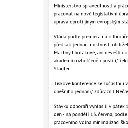
Ministerstvo spravedlnosti a práce
pracovat na nové legislativní úpra
úprava oproti jiným evropským st
Vláda podle premiéra na odboráře č
předsálí jednací místnosti obdrž
Martiny Lhotákové, ani nevešli do
akademii rozhořčeně opustili," ře
Stadler.
Tiskové konference se zúčastnili v
dnešního jednání," zdůraznil Nečas
Stávku odboráři vyhlásili v pátek 
den - na pondělí 13. června, podle
pracovního volna minimalizaci ško