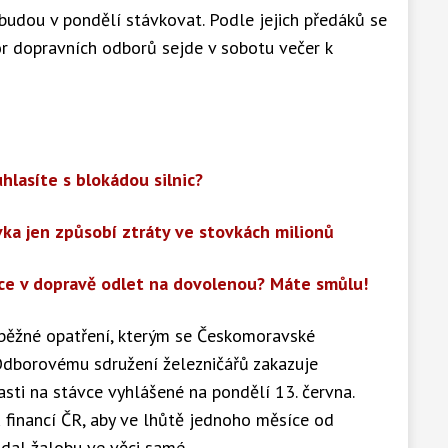
budou v pondělí stávkovat. Podle jejich předáků se
or dopravních odborů sejde v sobotu večer k
uhlasíte s blokádou silnic?
ávka jen způsobí ztráty ve stovkách milionů
vce v dopravě odlet na dovolenou? Máte smůlu!
dběžné opatření, kterým se Českomoravské
Odborovému sdružení železničářů zakazuje
asti na stávce vyhlášené na pondělí 13. června.
 financí ČR, aby ve lhůtě jednoho měsíce od
dal žalobu ve věci samé.