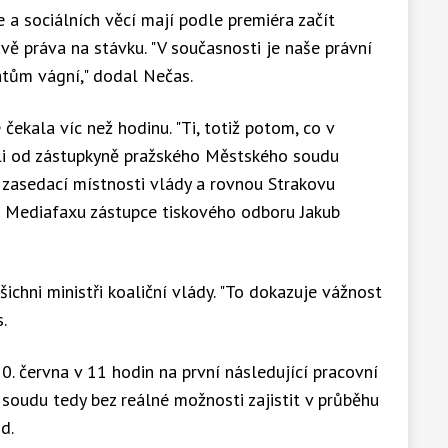
 a sociálních věcí mají podle premiéra začít
vě práva na stávku. "V současnosti je naše právní
átům vágní," dodal Nečas.
ekala víc než hodinu. "Ti, totiž potom, co v
eli od zástupkyně pražského Městského soudu
 zasedací místnosti vlády a rovnou Strakovu
kl Mediafaxu zástupce tiskového odboru Jakub
šichni ministři koaliční vlády. "To dokazuje vážnost
.
10. června v 11 hodin na první následující pracovní
 soudu tedy bez reálné možnosti zajistit v průběhu
d.