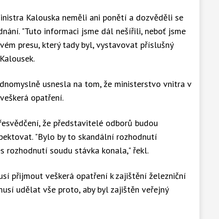
inistra Kalouska neměli ani ponětí a dozvěděli se
ání. "Tuto informaci jsme dál nešířili, neboť jsme
ém presu, který tady byl, vystavovat příslušný
 Kalousek.
dnomyslně usnesla na tom, že ministerstvo vnitra v
veškerá opatření.
řesvědčení, že představitelé odborů budou
ektovat. "Bylo by to skandální rozhodnutí
s rozhodnutí soudu stávka konala," řekl.
í přijmout veškerá opatření k zajištění železniční
musí udělat vše proto, aby byl zajištěn veřejný