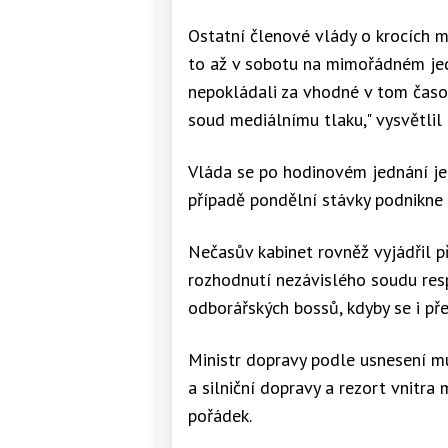
Ostatní členové vlády o krocích m
to až v sobotu na mimořádném jedn
nepokládali za vhodné v tom časov
soud mediálnímu tlaku," vysvětlil
Vláda se po hodinovém jednání je
případě pondělní stávky podnikne 
Nečasův kabinet rovněž vyjádřil p
rozhodnutí nezávislého soudu resp
odborářských bossů, kdyby se i pře
Ministr dopravy podle usnesení mus
a silniční dopravy a rezort vnitra 
pořádek.