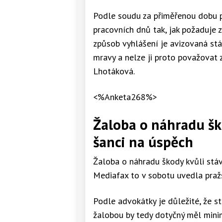
Podle soudu za přiměřenou dobu p
pracovních dnů tak, jak požaduje 
způsob vyhlášení je avizovaná stá
mravy a nelze ji proto považovat
Lhotáková.
<%Anketa268%>
Žaloba o náhradu šk
šanci na úspěch
Žaloba o náhradu škody kvůli stá
Mediafax to v sobotu uvedla pra
Podle advokátky je důležité, že s
žalobou by tedy dotyčný měl minim