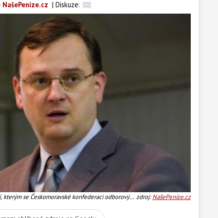
 NašePeníze.cz
|
Diskuze:
ní, kterým se Českomoravské konfederaci odborových
zdroj:
NašePeníze.cz
uje organizovat stávku, Foto: ODS