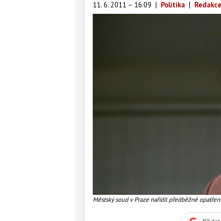
11. 6. 2011 – 16:09
|
Politika
|
Redakce
Městský soud v Praze nařídil předběžné opatře
svazů a Odborovému sdružení železničářů zakaz