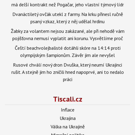
má delší kontrakt než Pogačar, jeho vlastní týmový lídr
Dvanáctiletý ovčák utekl z farmy. Na krku přinesl ručně
psaný vzkaz, který z něj udělal hrdinu
Žabky za volantem nejsou zakázané, ale při nehodě vám
pojišťovna nemusí vyplatit ani korunu. Vysvětlíme proč
Čeští beachvolejbalisté dotáhli skóre na 14:14 proti
olympijským šampionům. Závěr jim ale nevyšel
Rusové chválí nový dron Dvuška, který neumí Ukrajinci
rušit. A stejně jim ho zničili hned napoprvé, ani to nedalo
práci
Tiscali.cz
Inflace
Ukrajina
Válka na Ukrajině
Migrační politika