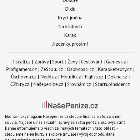
Dixit
Krycí jména
Na křídlech
Karak
Jízdenky, prosím!
Tiscali.cz
|
Zprávy
|
Sport
|
Ženy
|
Cestování
|
Games.cz
|
Profigamers.cz
|
ZeStolu.cz
|
Osobnosti.cz
|
Karaoketexty.cz
|
Úschovna.cz
|
Nedd.cz
|
Moulík.cz
|
Fights.cz
|
Dokina.cz
|
CZhity.cz
|
Našepeníze.cz
|
Srovnám.cz
|
StartupInsider.cz
Ekonomický magazín Nasepenize.cz sleduje finance a vše, co s nimi
souvisí. Najdete u nás aktuální zprávy ze světa peněz a akciových trhů.
Denně informujeme o všech zajímavých tématech v této oblasti -
sledujeme nejen burzy a akciové trhy, ale i vývoj důchodů, daně,