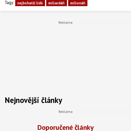
Tagy:
nejbohatší lidé
miliardáři
milionáři
Nejnovější články
Doporučené články