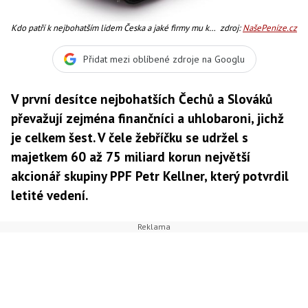
Kdo patří k nejbohatším lidem Česka a jaké firmy mu k
zdroj:
NašePeníze.cz
bohatství pomohly? Foto:SXC
Přidat mezi oblíbené zdroje na Googlu
V první desítce nejbohatších Čechů a Slováků
převažují zejména finančníci a uhlobaroni, jichž
je celkem šest. V čele žebříčku se udržel s
majetkem 60 až 75 miliard korun největší
akcionář skupiny PPF Petr Kellner, který potvrdil
letité vedení.