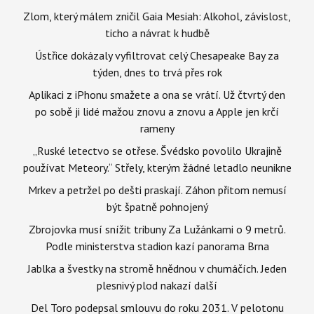
Zlom, který málem zničil Gaia Mesiah: Alkohol, závislost,
ticho a návrat k hudbě
Ústřice dokázaly vyfiltrovat celý Chesapeake Bay za
týden, dnes to trvá přes rok
Aplikaci z iPhonu smažete a ona se vrátí. Už čtvrtý den
po sobě ji lidé mažou znovu a znovu a Apple jen krčí
rameny
„Ruské letectvo se otřese. Švédsko povolilo Ukrajině
používat Meteory.“ Střely, kterým žádné letadlo neunikne
Mrkev a petržel po dešti praskají. Záhon přitom nemusí
být špatně pohnojený
Zbrojovka musí snížit tribuny Za Lužánkami o 9 metrů.
Podle ministerstva stadion kazí panorama Brna
Jablka a švestky na stromě hnědnou v chumáčích. Jeden
plesnivý plod nakazí další
Del Toro podepsal smlouvu do roku 2031. V pelotonu