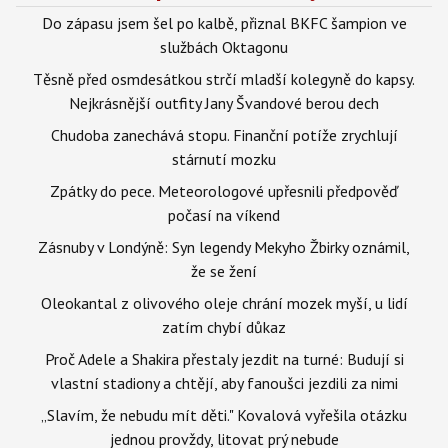
Do zápasu jsem šel po kalbě, přiznal BKFC šampion ve
službách Oktagonu
Těsně před osmdesátkou strčí mladší kolegyně do kapsy.
Nejkrásnější outfity Jany Švandové berou dech
Chudoba zanechává stopu. Finanční potíže zrychlují
stárnutí mozku
Zpátky do pece. Meteorologové upřesnili předpověď
počasí na víkend
Zásnuby v Londýně: Syn legendy Mekyho Žbirky oznámil,
že se žení
Oleokantal z olivového oleje chrání mozek myší, u lidí
zatím chybí důkaz
Proč Adele a Shakira přestaly jezdit na turné: Budují si
vlastní stadiony a chtějí, aby fanoušci jezdili za nimi
„Slavím, že nebudu mít děti." Kovalová vyřešila otázku
jednou provždy, litovat prý nebude