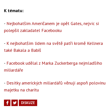
K tématu:
-
Nejbohatším Američanem je opět Gates, nejvíc si
polepšil zakladatel Facebooku
-
K nejbohatším lidem na světě patří kromě Kellnera
také Bakala a Babiš
-
Facebook udělal z Marka Zuckerberga nejmladšího
miliardáře
-
Desítky amerických miliardářů věnují aspoň polovinu
majetku na charitu
DISKUZE