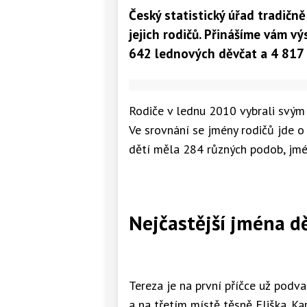
Český statistický úřad tradičně
jejich rodičů. Přinášíme vám vý
642 lednových děvčat a 4 817 
Rodiče v lednu 2010 vybrali svým
Ve srovnání se jmény rodičů jde o
dětí měla 284 různých podob, jmé
Nejčastější jména d
Tereza je na první příčce už podv
a na třetím místě těsně Eliška. Ka