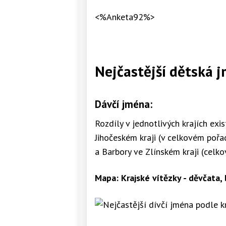
<%Anketa92%>
Nejčastější dětská j
Dávčí jména:
Rozdíly v jednotlivých krajích exist
Jihočeském kraji (v celkovém pořad
a Barbory ve Zlínském kraji (celkov
Mapa: Krajské vítězky - děvčata,