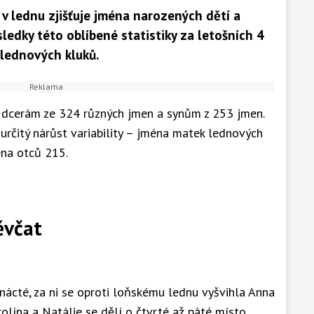
 v lednu zjišťuje jména narozených dětí a
sledky této oblíbené statistiky za letošních 4
lednových kluků.
 dcerám ze 324 různých jmen a synům z 253 jmen.
 určitý nárůst variability – jména matek lednových
na otců 215.
ěvčat
anácté, za ni se oproti loňskému lednu vyšvihla Anna
rolína a Natálie se dělí o čtvrté až páté místo.