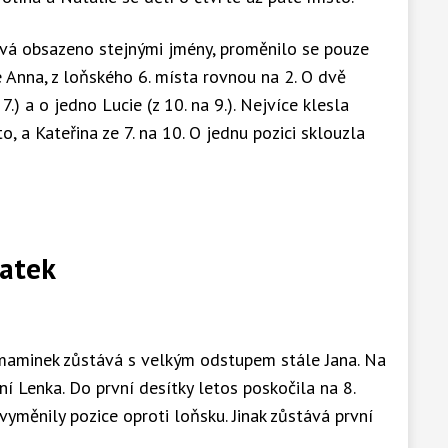
ává obsazeno stejnými jmény, proměnilo se pouze
e Anna, z loňského 6. místa rovnou na 2. O dvě
 7.) a o jedno Lucie (z 10. na 9.). Nejvíce klesla
to, a Kateřina ze 7. na 10. O jednu pozici sklouzla
matek
aminek zůstává s velkým odstupem stále Jana. Na
í Lenka. Do první desítky letos poskočila na 8.
 vyměnily pozice oproti loňsku. Jinak zůstává první