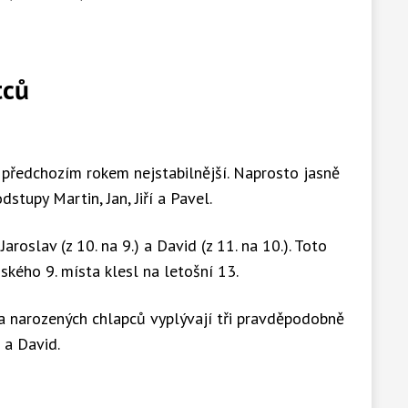
tců
 předchozím rokem nejstabilnější. Naprosto jasně
stupy Martin, Jan, Jiří a Pavel.
aroslav (z 10. na 9.) a David (z 11. na 10.). Toto
ňského 9. místa klesl na letošní 13.
a narozených chlapců vyplývají tři pravděpodobně
 a David.