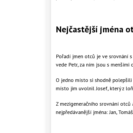
Nejčastější jména o
Pořadí jmen otců je ve srovnání s
vede Petr, za ním jsou s menšími od
O jedno místo si shodně polepšili J
místo jim uvolnil Josef, který z lo
Z mezigeneračního srovnání otců 
nejpředávanější jména: Jan, Tomáš