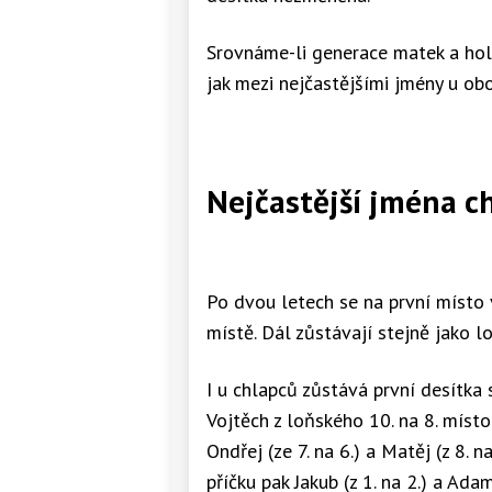
Srovnáme-li generace matek a holč
jak mezi nejčastějšími jmény u obo
Nejčastější jména c
Po dvou letech se na první místo v
místě. Dál zůstávají stejně jako lo
I u chlapců zůstává první desítka
Vojtěch z loňského 10. na 8. místo.
Ondřej (ze 7. na 6.) a Matěj (z 8. n
příčku pak Jakub (z 1. na 2.) a Adam 