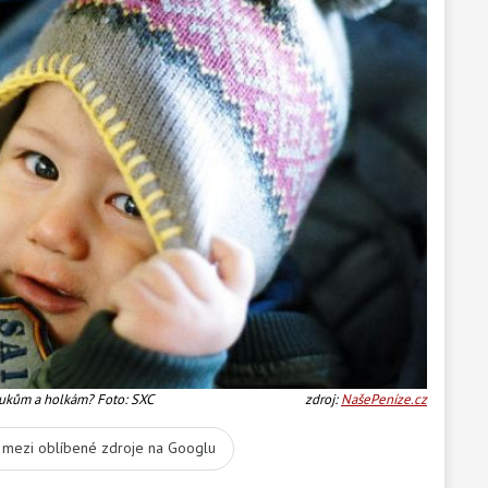
klukům a holkám? Foto: SXC
zdroj:
NašePeníze.cz
t mezi oblíbené zdroje na Googlu