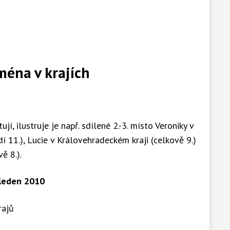
ména v krajích
ují, ilustruje je např. sdílené 2.-3. místo Veroniky v
í 11.), Lucie v Královehradeckém kraji (celkově 9.)
ě 8.).
 leden 2010