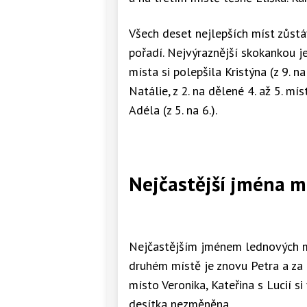
Všech deset nejlepších míst zůst
pořadí. Nejvýraznější skokankou j
místa si polepšila Kristýna (z 9. na
Natálie, z 2. na dělené 4. až 5. mís
Adéla (z 5. na 6.).
Nejčastější jména 
Nejčastějším jménem lednových m
druhém místě je znovu Petra a za n
místo Veronika, Kateřina s Lucií si
desítka nezměněna.