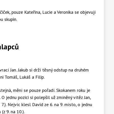
iček, pouze Kateřina, Lucie a Veronika se objevují
u skupin.
hlapců
rací Jan. Jakub si drží těsný odstup na druhém
ni Tomáš, Lukáš a Filip.
 stejná, mění se pouze pořadí. Skokanem roku je
 O jednu pozici si polepšil už zmíněný vítěz Jan,
a 7.). Nejvíc klesl David ze 6. na 9. místo, o jednu
(z 9. na 10.).