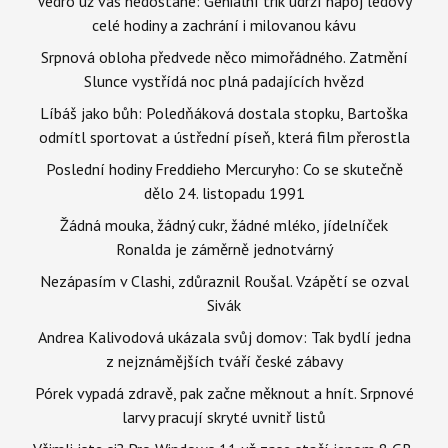
Vedro už vás nedostane: Geniální trik udrží nápoj ledový
celé hodiny a zachrání i milovanou kávu
Srpnová obloha předvede něco mimořádného. Zatmění
Slunce vystřídá noc plná padajících hvězd
Líbáš jako bůh: Poledňáková dostala stopku, Bartoška
odmítl sportovat a ústřední píseň, která film přerostla
Poslední hodiny Freddieho Mercuryho: Co se skutečně
dělo 24. listopadu 1991
Žádná mouka, žádný cukr, žádné mléko, jídelníček
Ronalda je záměrně jednotvárný
Nezápasím v Clashi, zdůraznil Roušal. Vzápětí se ozval
Sivák
Andrea Kalivodová ukázala svůj domov: Tak bydlí jedna
z nejznámějších tváří české zábavy
Pórek vypadá zdravě, pak začne měknout a hnít. Srpnové
larvy pracují skryté uvnitř listů