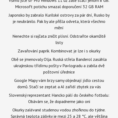
Všimli jste si? Pro Windows 11 už zase stačí jenom 8 GB.
Microsoft potichu smazal doporučení 32 GB RAM
Japonsko by zabralo Kurilské ostrovy za pár dní, Rusko by
je neubránilo. Pak by ale přišla odveta, která všechno
mění
Nenechte si rajčata zničit plísní. Odstraňte okamžitě
listy
Zavařování paprik. Kombinovat je lze i s okurky
Obě se jmenovaly Olja. Ruská střela Banderol zasáhla
ukrajinskou třídírnu pošty v Pavlogradu a zabila dvě
poštovní úřednice
Google Mapy vám brzy samy objednají jídlo cestou
domů. Stačí se zeptat a AI zařídí zbytek za vás
Slovenský reprezentant Hancko pálí do českého fotbalu:
Obávám se, že dopadneme jako oni
Okurky zalévané studenou vodou zhořknou do týdne.
Správná teplota zálivky je mezi 25 a 28 °C, ale většina