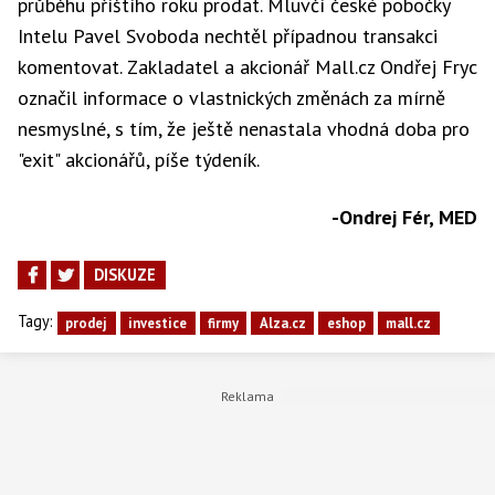
průběhu příštího roku prodat. Mluvčí české pobočky
Intelu Pavel Svoboda nechtěl případnou transakci
komentovat. Zakladatel a akcionář Mall.cz Ondřej Fryc
označil informace o vlastnických změnách za mírně
nesmyslné, s tím, že ještě nenastala vhodná doba pro
"exit" akcionářů, píše týdeník.
-Ondrej Fér, MED
DISKUZE
Tagy:
prodej
investice
firmy
Alza.cz
eshop
mall.cz