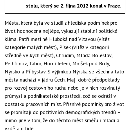
stolu, který se 2. října 2012 konal v Praze.
Města, která byla ve studii z hlediska podmínek pro
život hodnocena nejlépe, vykazují stabilní politické
klima. Patří mezi ně Hluboká nad Vltavou (vítěz
kategorie malých měst), Písek (vítěz v kategorii
středně velkých měst), Chrudim, Mladá Boleslav,
Pelhřimov, Tábor, Horní Jelení, Mníšek pod Brdy,
Nýrsko a Přibyslav. S výjimkou Nýrska se všechna tato
města nachází v jádru Čech. Mají dobré předpoklady
pro rozvoj cestovního ruchu nebo je v nich rozvinutý
průmysl a podnikatelské prostředí, což se odráží v
dostatku pracovních míst. Příznivé podmínky pro život
se promítají do pozitivních demografických trendů –
mimo jiné v tom, že do těchto měst směřují mladí a
vzdělaní lidé.