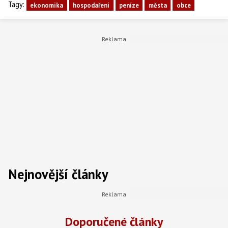
Tagy:
ekonomika
hospodaření
peníze
města
obce
Nejnovější články
Doporučené články