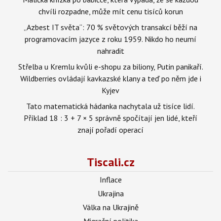
chvíli rozpadne, může mít cenu tisíců korun
„Azbest IT světa“: 70 % světových transakcí běží na
programovacím jazyce z roku 1959. Nikdo ho neumí
nahradit
Střelba u Kremlu kvůli e-shopu za biliony, Putin panikaří.
Wildberries ovládají kavkazské klany a teď po něm jde i
Kyjev
Tato matematická hádanka nachytala už tisíce lidí.
Příklad 18 : 3 + 7 × 5 správně spočítají jen lidé, kteří
znají pořadí operací
Tiscali.cz
Inflace
Ukrajina
Válka na Ukrajině
Migrační politika