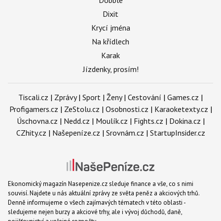
Dixit
Krycí jména
Na křídlech
Karak
Jízdenky, prosím!
Tiscali.cz
|
Zprávy
|
Sport
|
Ženy
|
Cestování
|
Games.cz
|
Profigamers.cz
|
ZeStolu.cz
|
Osobnosti.cz
|
Karaoketexty.cz
|
Úschovna.cz
|
Nedd.cz
|
Moulík.cz
|
Fights.cz
|
Dokina.cz
|
CZhity.cz
|
Našepeníze.cz
|
Srovnám.cz
|
StartupInsider.cz
Ekonomický magazín Nasepenize.cz sleduje finance a vše, co s nimi
souvisí. Najdete u nás aktuální zprávy ze světa peněz a akciových trhů.
Denně informujeme o všech zajímavých tématech v této oblasti -
sledujeme nejen burzy a akciové trhy, ale i vývoj důchodů, daně,