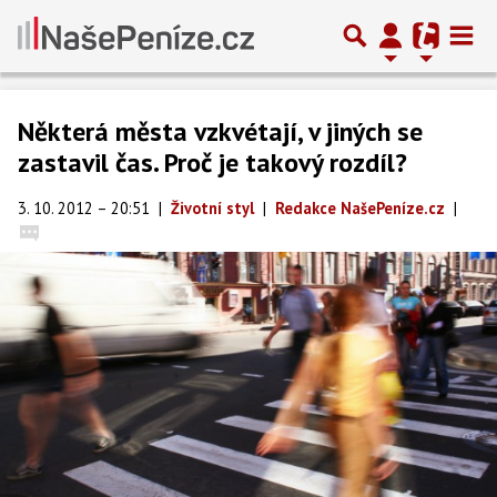
Některá města vzkvétají, v jiných se
zastavil čas. Proč je takový rozdíl?
3. 10. 2012 – 20:51
|
Životní styl
|
Redakce NašePeníze.cz
|