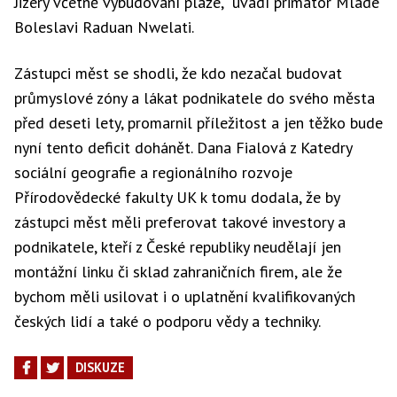
Jizery včetně vybudování pláže,“ uvádí primátor Mladé
Boleslavi Raduan Nwelati.
Zástupci měst se shodli, že kdo nezačal budovat
průmyslové zóny a lákat podnikatele do svého města
před deseti lety, promarnil příležitost a jen těžko bude
nyní tento deficit dohánět. Dana Fialová z Katedry
sociální geografie a regionálního rozvoje
Přírodovědecké fakulty UK k tomu dodala, že by
zástupci měst měli preferovat takové investory a
podnikatele, kteří z České republiky neudělají jen
montážní linku či sklad zahraničních firem, ale že
bychom měli usilovat i o uplatnění kvalifikovaných
českých lidí a také o podporu vědy a techniky.
DISKUZE