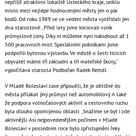
nepříliš atraktivní lokalitě Ústeckého kraje, uniklo
místo mezi nejlépe hodnocenými městy jen o pár
bodů. Od roku 1989 se ve vedení města vystřídali jen
dva starostové. „Před lety jsme iniciovali vznik
průmyslové zóny. Díky ní můžeme nyní nabídnout až 1
500 pracovních míst. Speciálními pobídkami jsme
podpořili bytovou výstavbu. Ve městě o šesti tisících
obyvatel máme tři základní a tři mateřské školy,“
vypočítává starosta Podbořan Radek Reindl.
V Mladé Boleslavi zase připouští, že je obtížné do
města přilákat jiný průmysl než automobilový. A také
že podpora volnočasových aktivit a cestovního ruchu
byla dlouho opomíjenou oblastí. „Snažíme se být i zde
aktivnější. Asi nejpovedenějším počinem v Mladé
Boleslavi v posledním roce bylo zpřístupnění řeky