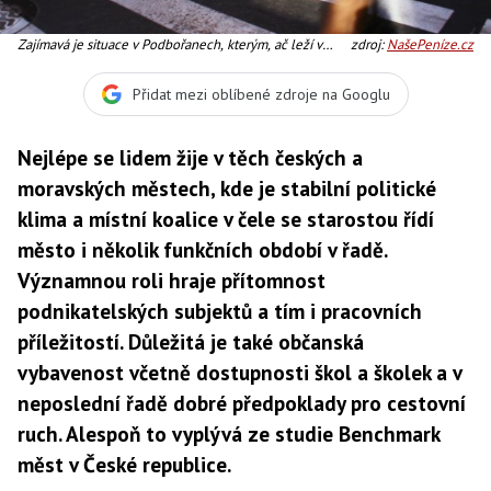
Zajímavá je situace v Podbořanech, kterým, ač leží v
zdroj:
NašePeníze.cz
nepříliš atraktivní lokalitě Ústeckého kraje, uniklo místo
mezi nejlépe hodnocenými městy jen o pár bodů.
Přidat mezi oblíbené zdroje na Googlu
Foto:SXC
Nejlépe se lidem žije v těch českých a
moravských městech, kde je stabilní politické
klima a místní koalice v čele se starostou řídí
město i několik funkčních období v řadě.
Významnou roli hraje přítomnost
podnikatelských subjektů a tím i pracovních
příležitostí. Důležitá je také občanská
vybavenost včetně dostupnosti škol a školek a v
neposlední řadě dobré předpoklady pro cestovní
ruch. Alespoň to vyplývá ze studie Benchmark
měst v České republice.