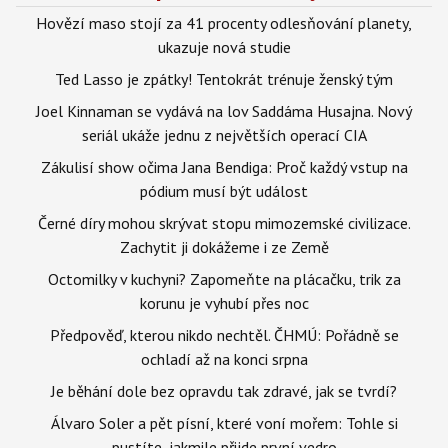
Hovězí maso stojí za 41 procenty odlesňování planety,
ukazuje nová studie
Ted Lasso je zpátky! Tentokrát trénuje ženský tým
Joel Kinnaman se vydává na lov Saddáma Husajna. Nový
seriál ukáže jednu z největších operací CIA
Zákulisí show očima Jana Bendiga: Proč každý vstup na
pódium musí být událost
Černé díry mohou skrývat stopu mimozemské civilizace.
Zachytit ji dokážeme i ze Země
Octomilky v kuchyni? Zapomeňte na plácačku, trik za
korunu je vyhubí přes noc
Předpověď, kterou nikdo nechtěl. ČHMÚ: Pořádně se
ochladí až na konci srpna
Je běhání dole bez opravdu tak zdravé, jak se tvrdí?
Álvaro Soler a pět písní, které voní mořem: Tohle si
pustíte, jakmile přijde první vedro