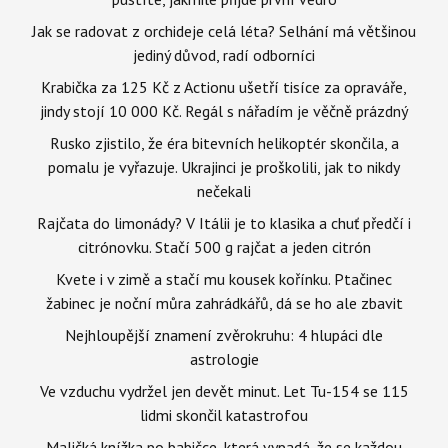
Jak se radovat z orchideje celá léta? Selhání má většinou
jediný důvod, radí odborníci
Krabička za 125 Kč z Actionu ušetří tisíce za opraváře,
jindy stojí 10 000 Kč. Regál s nářadím je věčně prázdný
Rusko zjistilo, že éra bitevních helikoptér skončila, a
pomalu je vyřazuje. Ukrajinci je proškolili, jak to nikdy
nečekali
Rajčata do limonády? V Itálii je to klasika a chuť předčí i
citrónovku. Stačí 500 g rajčat a jeden citrón
Kvete i v zimě a stačí mu kousek kořínku. Ptačinec
žabinec je noční můra zahrádkářů, dá se ho ale zbavit
Nejhloupější znamení zvěrokruhu: 4 hlupáci dle
astrologie
Ve vzduchu vydržel jen devět minut. Let Tu-154 se 115
lidmi skončil katastrofou
Maličká knížka po babičce, která vypadá, že se každou