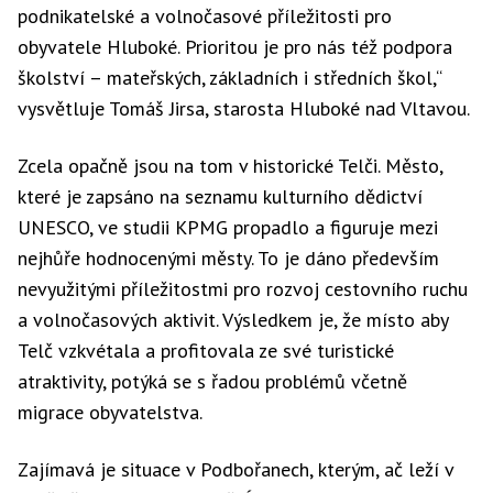
podnikatelské a volnočasové příležitosti pro
obyvatele Hluboké. Prioritou je pro nás též podpora
školství – mateřských, základních i středních škol,“
vysvětluje Tomáš Jirsa, starosta Hluboké nad Vltavou.
Zcela opačně jsou na tom v historické Telči. Město,
které je zapsáno na seznamu kulturního dědictví
UNESCO, ve studii KPMG propadlo a figuruje mezi
nejhůře hodnocenými městy. To je dáno především
nevyužitými příležitostmi pro rozvoj cestovního ruchu
a volnočasových aktivit. Výsledkem je, že místo aby
Telč vzkvétala a profitovala ze své turistické
atraktivity, potýká se s řadou problémů včetně
migrace obyvatelstva.
Zajímavá je situace v Podbořanech, kterým, ač leží v