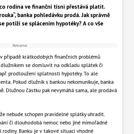
o rodina ve finanční tísni přestává platit.
rouka“, banka pohledávku prodá. Jak správně
 se potíží se splácením hypotéky? A co vše
 v případě krátkodobých finančních problémů
 dlužníkem se domluvit na odkladu splátek či
ř. prodloužení splatnosti hypotéky. To ale
ienta. Pokud dlužník s bankou nekomunikuje, banka
ně. Dlužnou částku pak nevymáhá sama, ale prodává
 že nebude schopen pravidelné splátky uhradit.
tnání či dlouhodobá nemoc nebo jiné mimořádné
aci rodiny. Banku je v takové situaci vhodné