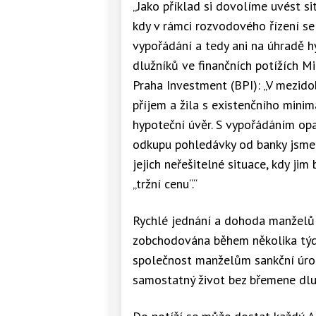
„Jako příklad si dovolíme uvést s
kdy v rámci rozvodového řízení s
vypořádání a tedy ani na úhradě hy
dlužníků ve finančních potížích M
Praha Investment (BPI): „V mezido
příjem a žila s existenčního mini
hypoteční úvěr. S vypořádáním op
odkupu pohledávky od banky jsme 
jejich neřešitelné situace, kdy ji
„tržní cenu“.“
Rychlé jednání a dohoda manželů s
zobchodována během několika týd
společnost manželům sankční úrok
samostatný život bez břemene dluhu