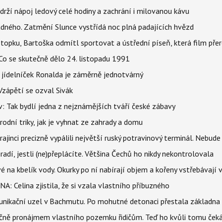
udrží nápoj ledový celé hodiny a zachrání i milovanou kávu
ného. Zatmění Slunce vystřídá noc plná padajících hvězd
topku, Bartoška odmítl sportovat a ústřední píseň, která film pře
Co se skutečně dělo 24. listopadu 1991
 jídelníček Ronalda je záměrně jednotvárný
Vzápětí se ozval Sivák
 Tak bydlí jedna z nejznámějších tváří české zábavy
rodní triky, jak je vyhnat ze zahrady a domu
ajinci precizně vypálili největší ruský potravinový terminál. Nebude
radí, jestli (ne)přeplácíte. Většina Čechů ho nikdy nekontrolovala
é na kbelík vody. Okurky po ní nabírají objem a kořeny vstřebávají v
NA: Celina zjistila, že si vzala vlastního příbuzného
munikační uzel v Bachmutu. Po mohutné detonaci přestala základna
čně pronájmem vlastního pozemku řidičům. Teď ho kvůli tomu ček