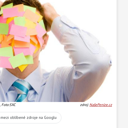
, Foto:SXC
zdroj:
NašePeníze.cz
t mezi oblíbené zdroje na Googlu