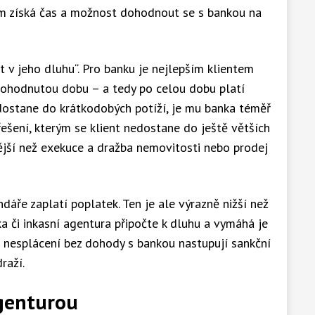
tím získá čas a možnost dohodnout se s bankou na
t v jeho dluhu“. Pro banku je nejlepším klientem
 dohodnutou dobu – a tedy po celou dobu platí
 dostane do krátkodobých potíží, je mu banka téměř
řešení, kterým se klient nedostane do ještě větších
nější než exekuce a dražba nemovitosti nebo prodej
áře zaplatí poplatek. Ten je ale výrazně nižší než
a či inkasní agentura připočte k dluhu a vymáhá je
i nesplácení bez dohody s bankou nastupují sankční
raží.
genturou