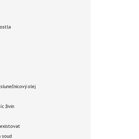
rostla
 slunečnicový olej
íc živin
 existovat
á soud