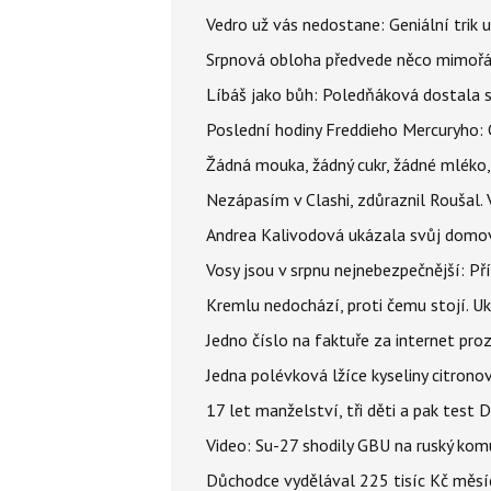
Vedro už vás nedostane: Geniální trik 
Srpnová obloha předvede něco mimořád
Líbáš jako bůh: Poledňáková dostala s
Poslední hodiny Freddieho Mercuryho: 
Žádná mouka, žádný cukr, žádné mléko,
Nezápasím v Clashi, zdůraznil Roušal. 
Andrea Kalivodová ukázala svůj domov:
Vosy jsou v srpnu nejnebezpečnější: Pří
Kremlu nedochází, proti čemu stojí. Ukr
Jedno číslo na faktuře za internet proz
Jedna polévková lžíce kyseliny citronov
17 let manželství, tři děti a pak test D
Video: Su-27 shodily GBU na ruský ko
Důchodce vydělával 225 tisíc Kč měsí