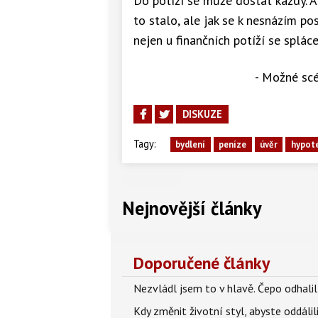
Do potíží se může dostat každý. A 
to stalo, ale jak se k nesnázím p
nejen u finančních potíží se splác
- Možné scé
DISKUZE
Tagy:
bydlení
peníze
úvěr
hypot
Nejnovější články
Doporučené články
Nezvládl jsem to v hlavě. Čepo odhal
Kdy změnit životní styl, abyste oddáli