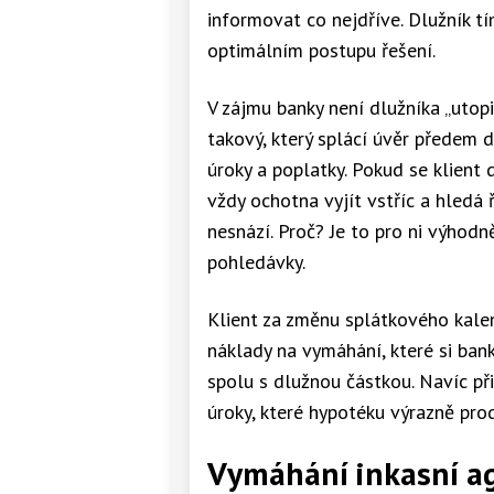
informovat co nejdříve. Dlužník 
optimálním postupu řešení.
V zájmu banky není dlužníka „utopi
takový, který splácí úvěr předem
úroky a poplatky. Pokud se klient
vždy ochotna vyjít vstříc a hledá 
nesnází. Proč? Je to pro ni výhod
pohledávky.
Klient za změnu splátkového kalend
náklady na vymáhání, které si bank
spolu s dlužnou částkou. Navíc př
úroky, které hypotéku výrazně prod
Vymáhání inkasní a