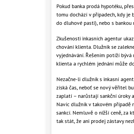
Pokud banka prodá hypotéku, přest
tomu dochází v případech, kdy je b
do dluhové pasti), nebo s bankou
Zkušenosti inkasních agentur ukaz
chování klienta. Dlužník se zalekn
vyjednávání. Řešením potíží bývá n
klienta a rychlém jednání může doj
Nezačne-li dlužník s inkasní agent
získá čas, neboť se nový věřitel 
zaplatí – narůstají sankční úroky 
Navíc dlužník v takovém případě 
sankcí. Nemluvě o nižší ceně, za 
tak stát, že ani prodej zástavy ne