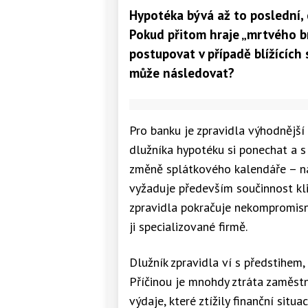
Hypotéka bývá až to poslední, c
Pokud přitom hraje „mrtvého b
postupovat v případě blížících
může následovat?
Pro banku je zpravidla výhodnější
dlužníka hypotéku si ponechat a s
změně splátkového kalendáře – nap
vyžaduje především součinnost kl
zpravidla pokračuje nekompromis
ji specializované firmě.
Dlužník zpravidla ví s předstihem,
Příčinou je mnohdy ztráta zaměs
výdaje, které ztížily finanční situ