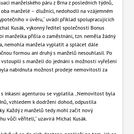
ituaci manželského páru z Brna z posledních týdnů,
e oba manželé – dlužníci, nedohodli na vzájemném
potečního v úvěru,“ uvádí příklad spolupracujících
ichal Kusák, výkonný ředitel společnosti Bonus
bí manželka přišla o zaměstnání, tzn. neměla žádný
ma, nemohla manžela vyplatit a splácet dále
ačnou formou ani druhý s manželů nesouhlasil. Po
vstoupili s manželi do jednání s možností vyřešení
m byla nabídnuta možnost prodeje nemovitosti za
 inkasní agenturou se vyplatila. „Nemovitost byla
nů, vzhledem k dodržení dohod, odpustila
y. Každý z manželů tedy mohl začít nový
 vůči věřiteli,“ uzavírá Michal Kusák.