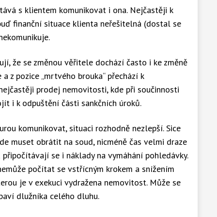
ává s klientem komunikovat i ona. Nejčastěji k
uď finanční situace klienta neřešitelná (dostal se
 nekomunikuje.
ují, že se změnou věřitele dochází často i ke změně
e a z pozice „mrtvého brouka“ přechází k
ejčastěji prodej nemovitosti, kde při součinnosti
ít i k odpuštění části sankčních úroků.
urou komunikovat, situaci rozhodně nezlepší. Sice
bude muset obrátit na soud, nicméně čas velmi draze
a připočítávají se i náklady na vymáhání pohledávky.
nemůže počítat se vstřícným krokem a snížením
kterou je v exekuci vydražena nemovitost. Může se
zbaví dlužníka celého dluhu.