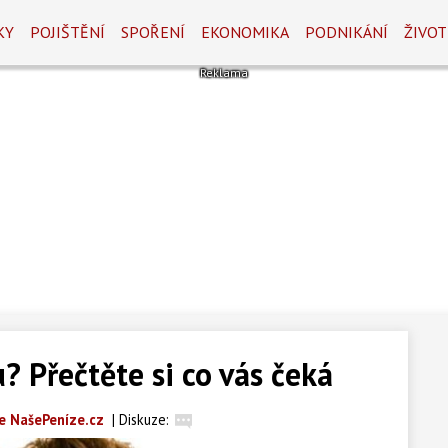
KY
POJIŠTĚNÍ
SPOŘENÍ
EKONOMIKA
PODNIKÁNÍ
ŽIVOT
? Přečtěte si co vás čeká
e NašePeníze.cz
|
Diskuze: