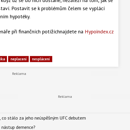
když už se do nich dostane, nezáleží na tom, jak se
ostaví. Postavit se k problémům čelem se vyplácí
ením hypotéky.
náře při finančních potížíchnajdete na
Hypoindex.cz
éka
neplacení
nesplácení
il, co stálo za jeho neúspěšným UFC debutem
li nástup demence?