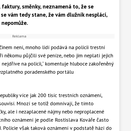
 faktury, směnky, neznamená to, že se
 se vám tedy stane, že vám dlužník nesplácí,
m nepomůže.
inem není, mnoho lidí podává na policii trestní
ří někomu půjčili své peníze, nebo jim neplatí jejich
 nejdříve na policii,“ komentuje hluboce zakořeněný
bezplatného poradenského portálu
epubliky více jak 200 tisíc trestních oznámení,
ouvisí. Mnozí se totiž domnívají, že tímto
čky, ale i nezaplacené nájmy nebo neproplacené
tního oznámení je podle Rostislava Kováře často
. Policie však taková oznámení v podstatě hází do