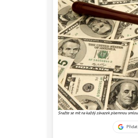
Snažte se mít na každý závazek písemnou smlou
postačí i výpis z účtu,
Přida