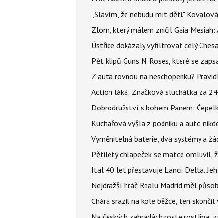
„Slavím, že nebudu mít děti." Kovalová
Zlom, který málem zničil Gaia Mesiah: 
Ústřice dokázaly vyfiltrovat celý Ches
Pět klipů Guns N‘ Roses, které se zapsa
Z auta rovnou na neschopenku? Pravidl
Action láká: Značková sluchátka za 244 k
Dobrodružství s bohem Panem: Čepelka 
Kuchařová vyšla z podniku a auto nikde.
Vyměnitelná baterie, dva systémy a žádn
Pětiletý chlapeček se matce omluvil, že
Ital 40 let přestavuje Lancii Delta. J
Nejdražší hráč Realu Madrid měl působi
Chára srazil na kole běžce, ten skonči
Na českých zahradách roste rostlina, z