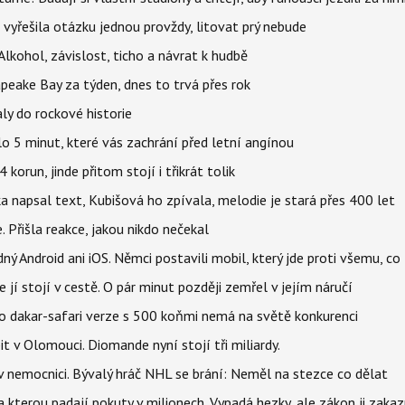
 vyřešila otázku jednou provždy, litovat prý nebude
Alkohol, závislost, ticho a návrat k hudbě
apeake Bay za týden, dnes to trvá přes rok
ly do rockové historie
o 5 minut, které vás zachrání před letní angínou
orun, jinde přitom stojí i třikrát tolik
napsal text, Kubišová ho zpívala, melodie je stará přes 400 let
 Přišla reakce, jakou nikdo nečekal
ý Android ani iOS. Němci postavili mobil, který jde proti všemu, co
 jí stojí v cestě. O pár minut později zemřel v jejím náručí
eho dakar-safari verze s 500 koňmi nemá na světě konkurenci
t v Olomouci. Diomande nyní stojí tři miliardy.
l v nemocnici. Bývalý hráč NHL se brání: Neměl na stezce co dělat
a kterou padají pokuty v milionech. Vypadá hezky, ale zákon ji zakaz