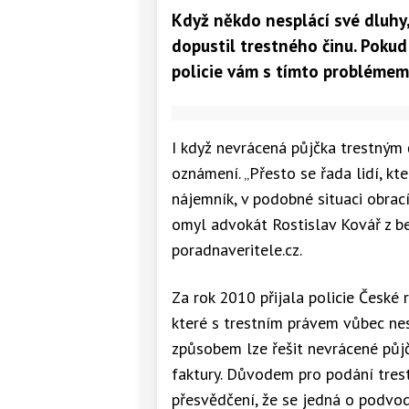
Když někdo nesplácí své dluhy,
dopustil trestného činu. Pokud
policie vám s tímto probléme
I když nevrácená půjčka trestným č
oznámení. „Přesto se řada lidí, kte
nájemník, v podobné situaci obrací
omyl advokát Rostislav Kovář z 
poradnaveritele.cz.
Za rok 2010 přijala policie České r
které s trestním právem vůbec nes
způsobem lze řešit nevrácené půj
faktury. Důvodem pro podání tres
přesvědčení, že se jedná o podvod