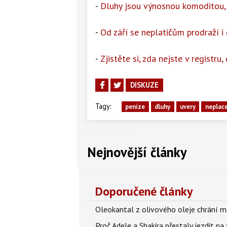
-
Dluhy jsou výnosnou komoditou, 
-
Od září se neplatičům prodraží i
-
Zjistěte si, zda nejste v registr
DISKUZE
Tagy:
peníze
dluhy
uvery
neplac
Nejnovější články
Doporučené články
Oleokantal z olivového oleje chrání m
Proč Adele a Shakira přestaly jezdit na t