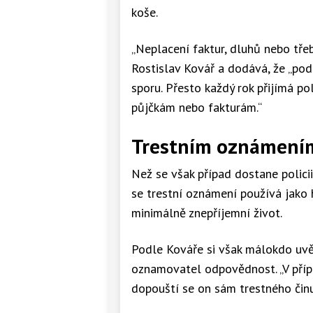
koše.
„Neplacení faktur, dluhů nebo tře
Rostislav Kovář a dodává, že „pod
sporu. Přesto každý rok přijímá po
půjčkám nebo fakturám.“
Trestním oznámení
Než se však případ dostane policii
se trestní oznámení používá jako 
minimálně znepříjemní život.
Podle Kováře si však málokdo uvě
oznamovatel odpovědnost. „V příp
dopouští se on sám trestného činu