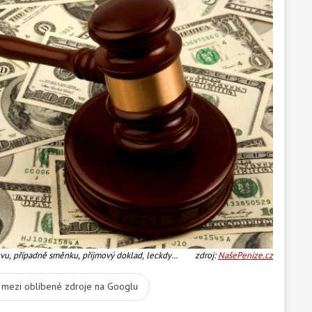
vu, případně směnku, příjmový doklad, leckdy
zdroj:
NašePeníze.cz
t mezi oblíbené zdroje na Googlu