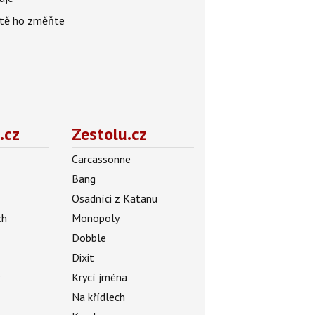
žitě ho změňte
.cz
Zestolu.cz
Carcassonne
Bang
Osadníci z Katanu
ch
Monopoly
Dobble
Dixit
ý
Krycí jména
Na křídlech