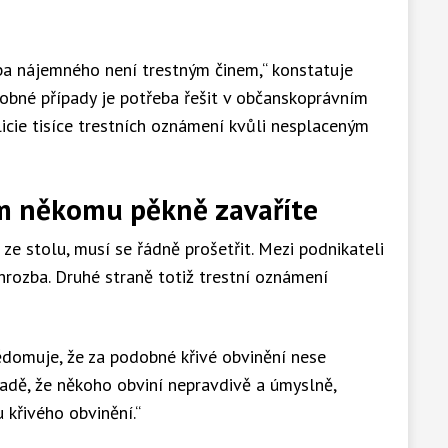
ba nájemného není trestným činem,“ konstatuje
obné případy je potřeba řešit v občanskoprávním
licie tisíce trestních oznámení kvůli nesplaceným
m někomu pěkně zavaříte
 ze stolu, musí se řádně prošetřit. Mezi podnikateli
hrozba. Druhé straně totiž trestní oznámení
domuje, že za podobné křivé obvinění nese
adě, že někoho obviní nepravdivě a úmyslně,
 křivého obvinění.“