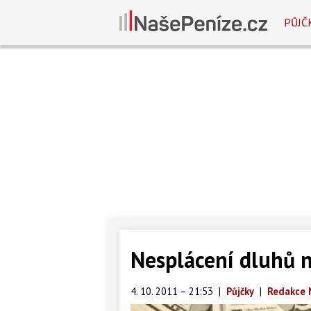
PŮJČ
Nesplácení dluhů n
4. 10. 2011 – 21:53
|
Půjčky
|
Redakce 