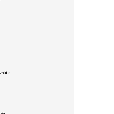
 znáte
uje