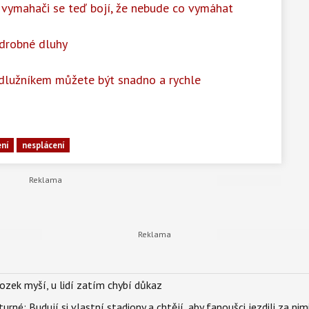
vymahači se teď bojí, že nebude co vymáhat
 drobné dluhy
u, dlužníkem můžete být snadno a rychle
ení
nesplácení
ozek myší, u lidí zatím chybí důkaz
urné: Budují si vlastní stadiony a chtějí, aby fanoušci jezdili za nim