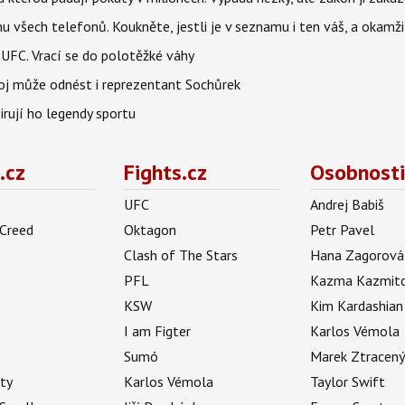
u všech telefonů. Koukněte, jestli je v seznamu i ten váš, a okam
 UFC. Vrací se do polotěžké váhy
boj může odnést i reprezentant Sochůrek
irují ho legendy sportu
.cz
Fights.cz
Osobnosti
UFC
Andrej Babiš
 Creed
Oktagon
Petr Pavel
Clash of The Stars
Hana Zagorová
PFL
Kazma Kazmit
KSW
Kim Kardashian
I am Figter
Karlos Vémola
Sumó
Marek Ztracen
uty
Karlos Vémola
Taylor Swift