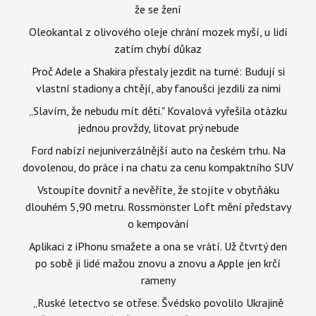
že se žení
Oleokantal z olivového oleje chrání mozek myší, u lidí
zatím chybí důkaz
Proč Adele a Shakira přestaly jezdit na turné: Budují si
vlastní stadiony a chtějí, aby fanoušci jezdili za nimi
„Slavím, že nebudu mít děti." Kovalová vyřešila otázku
jednou provždy, litovat prý nebude
Ford nabízí nejuniverzálnější auto na českém trhu. Na
dovolenou, do práce i na chatu za cenu kompaktního SUV
Vstoupíte dovnitř a nevěříte, že stojíte v obytňáku
dlouhém 5,90 metru. Rossmönster Loft mění představy
o kempování
Aplikaci z iPhonu smažete a ona se vrátí. Už čtvrtý den
po sobě ji lidé mažou znovu a znovu a Apple jen krčí
rameny
„Ruské letectvo se otřese. Švédsko povolilo Ukrajině