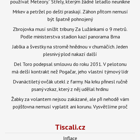
používat Meteory.“ Střely, kterým žádné letadlo neunikne
Mrkev a petržel po dešti praskají. Záhon přitom nemusí
být špatně pohnojený
Zbrojovka musí snížit tribuny Za Lužánkami o 9 metrů.
Podle ministerstva stadion kazí panorama Brna
Jablka a švestky na stromě hnědnou v chumáčích. Jeden
plesnivý plod nakazí další
Del Toro podepsal smlouvu do roku 2031. V pelotonu
má delší kontrakt než Pogačar, jeho vlastní týmový lídr
Dvanáctiletý ovčák utekl z farmy. Na krku přinesl ručně
psaný vzkaz, který z něj udělal hrdinu
Žabky za volantem nejsou zakázané, ale při nehodě vám
pojišťovna nemusí vyplatit ani korunu. Vysvětlíme proč
Tiscali.cz
Inflace