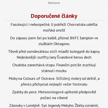
Doporučené články
Fascinující i nebezpečná. U pobřeží Chorvatska udeřila
mořská smršť
Do zápasu jsem šel po kalbě, přiznal BKFC šampion ve
službách Oktagonu
Těsně před osmdesátkou strčí mladší kolegyně do kapsy.
Nejkrásnější outfity Jany Švandové berou dech
Chudoba zanechává stopu. Finanční potíže zrychlují
stárnutí mozku
Moby na Colours of Ostrava: Střízlivý, mokrý od deště, a
přesto přichystal nejlepší večer festivalu
Zpátky do pece. Meteorologové upřesnili předpověď
počasí na víkend
Zásnuby v Londýně: Syn legendy Mekyho Žbirky oznámil,