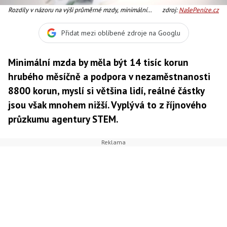
Rozdíly v názoru na výši průměrné mzdy, minimální
zdroj:
NašePeníze.cz
mzdy a podpory v nezaměstnanosti jsou téměř
zanedbatelné mezi různými sociálními skupinami.
Přidat mezi oblíbené zdroje na Googlu
Foto:SXC
Minimální mzda by měla být 14 tisíc korun
hrubého měsíčně a podpora v nezaměstnanosti
8800 korun, myslí si většina lidí, reálné částky
jsou však mnohem nižší. Vyplývá to z říjnového
průzkumu agentury STEM.