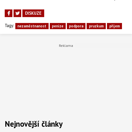
DISKUZE
Tagy:
nezaměstnanost
peníze
podpora
pruzkum
příjem
Nejnovější články