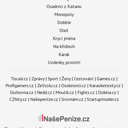
Osadníci z Katanu
Monopoly
Dobble
Dixit
Krycí jména
Na křídlech
Karak
Jízdenky, prosím!
Tiscali.cz
|
Zprávy
|
Sport
|
Ženy
|
Cestování
|
Games.cz
|
Profigamers.cz
|
ZeStolu.cz
|
Osobnosti.cz
|
Karaoketexty.cz
|
Úschovna.cz
|
Nedd.cz
|
Moulík.cz
|
Fights.cz
|
Dokina.cz
|
CZhity.cz
|
Našepeníze.cz
|
Srovnám.cz
|
StartupInsider.cz