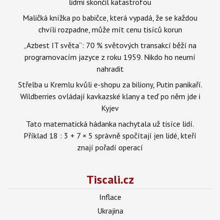
lidmi skončil katastrofou
Maličká knížka po babičce, která vypadá, že se každou
chvíli rozpadne, může mít cenu tisíců korun
„Azbest IT světa“: 70 % světových transakcí běží na
programovacím jazyce z roku 1959. Nikdo ho neumí
nahradit
Střelba u Kremlu kvůli e-shopu za biliony, Putin panikaří.
Wildberries ovládají kavkazské klany a teď po něm jde i
Kyjev
Tato matematická hádanka nachytala už tisíce lidí.
Příklad 18 : 3 + 7 × 5 správně spočítají jen lidé, kteří
znají pořadí operací
Tiscali.cz
Inflace
Ukrajina