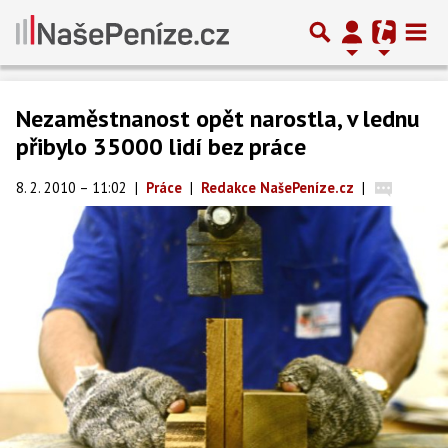
Nezaměstnanost opět narostla, v lednu
přibylo 35000 lidí bez práce
8. 2. 2010 – 11:02
|
Práce
|
Redakce NašePeníze.cz
|