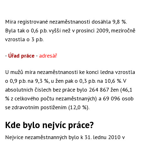
Míra registrované nezaměstnanosti dosáhla 9,8 %.
Byla tak o 0,6 p.b. vyšší než v prosinci 2009, meziročně
vzrostla o 3 p.b.
-
Úřad práce
-
adresář
U mužů míra nezaměstnanosti ke konci ledna vzrostla
o 0,9 p.b. na 9,3 %, u žen pak o 0,3 p.b. na 10,6 %. V
absolutních číslech bez práce bylo 264 867 žen (46,1
% z celkového počtu nezaměstnaných) a 69 096 osob
se zdravotním postižením (12,0 %).
Kde bylo nejvíc práce?
Nejvíce nezaměstnanných bylo k 31. lednu 2010 v