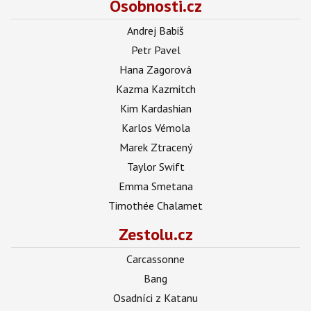
Osobnosti.cz
Andrej Babiš
Petr Pavel
Hana Zagorová
Kazma Kazmitch
Kim Kardashian
Karlos Vémola
Marek Ztracený
Taylor Swift
Emma Smetana
Timothée Chalamet
Zestolu.cz
Carcassonne
Bang
Osadníci z Katanu