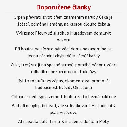
Doporučené články
Srpen převrátí život třem znamením naruby. Čeká je
štěstí, odměna i změna, na kterou dlouho čekala
Vyřízeno: Fleury už si stihl s Muradovem domluvit
odvetu
Při bouřce na těchto pár věcí doma nezapomínejte.
Jednu zásadní chybu dělá téměř každý
Cukr, který stojí na špatné straně, pomáhá nádoru. Vědci
odhalili nebezpečnou roli fruktózy
Byl to rozlučkový zápas, okomentoval promotér
budoucnost hvězdy Oktagonu
Chlapec snědl sýr a zemřel. Mohla za to běžná bakterie
Barbaři nebyli primitivní, ale sofistikovaní. Historii totiž
psali vítězové
AI napadla další firmu. K incidentu došlo u Mety