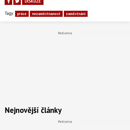
DISKUZE
Tagy:
práce
nezaměstnanost
zaměstnání
Nejnovější články