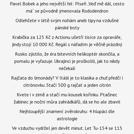
Pavel Bobek a jeho největší hit: Píseň „Veď mě dál, cesto
má“ se původně jmenovala Rododendron
Odlehčete v létě svým nohám aneb tipy na vzdušné
pánské boty
Krabička za 125 Kč z Actionu ušetří tisíce za opraváře,
jindy stojí 10 000 Kč. Regál s nářadím je věčně prázdný
Rusko zjistilo, že éra bitevních helikoptér skončila, a
pomalu je vyřazuje. Ukrajinci je proškolili, jak to nikdy
nečekali
Rajčata do limonády? V Itálii je to klasika a chuť předčí i
citrónovku. Stačí 500 g rajčat a jeden citrón
Kvete i v zimě a stačí mu kousek kořínku. Ptačinec
žabinec je noční můra zahrádkářů, dá se ho ale zbavit
Nejhloupější znamení zvěrokruhu: 4 hlupáci dle
astrologie
Ve vzduchu vydržel jen devět minut. Let Tu-154 se 115