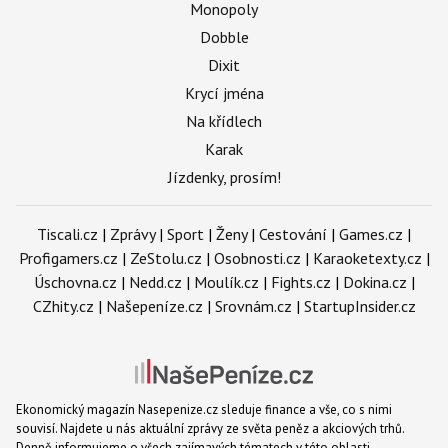
Monopoly
Dobble
Dixit
Krycí jména
Na křídlech
Karak
Jízdenky, prosím!
Tiscali.cz
|
Zprávy
|
Sport
|
Ženy
|
Cestování
|
Games.cz
|
Profigamers.cz
|
ZeStolu.cz
|
Osobnosti.cz
|
Karaoketexty.cz
|
Úschovna.cz
|
Nedd.cz
|
Moulík.cz
|
Fights.cz
|
Dokina.cz
|
CZhity.cz
|
Našepeníze.cz
|
Srovnám.cz
|
StartupInsider.cz
Ekonomický magazín Nasepenize.cz sleduje finance a vše, co s nimi
souvisí. Najdete u nás aktuální zprávy ze světa peněz a akciových trhů.
Denně informujeme o všech zajímavých tématech v této oblasti -