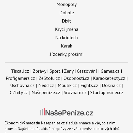
Monopoly
Dobble
Dixit
Krycí jména
Na křídlech
Karak
Jízdenky, prosím!
Tiscali.cz
|
Zprávy
|
Sport
|
Ženy
|
Cestování
|
Games.cz
|
Profigamers.cz
|
ZeStolu.cz
|
Osobnosti.cz
|
Karaoketexty.cz
|
Úschovna.cz
|
Nedd.cz
|
Moulík.cz
|
Fights.cz
|
Dokina.cz
|
CZhity.cz
|
Našepeníze.cz
|
Srovnám.cz
|
StartupInsider.cz
Ekonomický magazín Nasepenize.cz sleduje finance a vše, co s nimi
souvisí. Najdete u nás aktuální zprávy ze světa peněz a akciových trhů.