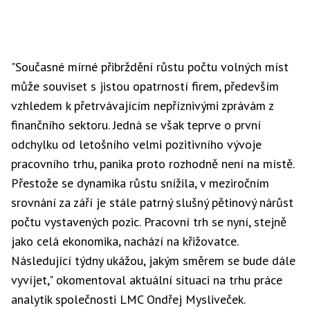
"Současné mírné přibrždění růstu počtu volných míst
může souviset s jistou opatrností firem, především
vzhledem k přetrvávajícím nepříznivými zprávám z
finančního sektoru. Jedná se však teprve o první
odchylku od letošního velmi pozitivního vývoje
pracovního trhu, panika proto rozhodně není na místě.
Přestože se dynamika růstu snížila, v meziročním
srovnání za září je stále patrný slušný pětinový nárůst
počtu vystavených pozic. Pracovní trh se nyní, stejně
jako celá ekonomika, nachází na křižovatce.
Následující týdny ukážou, jakým směrem se bude dále
vyvíjet," okomentoval aktuální situaci na trhu práce
analytik společnosti LMC Ondřej Mysliveček.