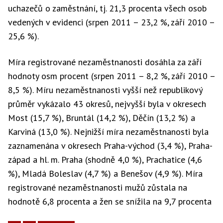
uchazečů o zaměstnání, tj. 21,3 procenta všech osob
vedených v evidenci (srpen 2011 – 23,2 %, září 2010 –
25,6 %).
Míra registrované nezaměstnanosti dosáhla za září
hodnoty osm procent (srpen 2011 – 8,2 %, září 2010 –
8,5 %). Míru nezaměstnanosti vyšší než republikový
průměr vykázalo 43 okresů, nejvyšší byla v okresech
Most (15,7 %), Bruntál (14,2 %), Děčín (13,2 %) a
Karviná (13,0 %). Nejnižší míra nezaměstnanosti byla
zaznamenána v okresech Praha-východ (3,4 %), Praha-
západ a hl. m. Praha (shodně 4,0 %), Prachatice (4,6
%), Mladá Boleslav (4,7 %) a Benešov (4,9 %). Míra
registrované nezaměstnanosti mužů zůstala na
hodnotě 6,8 procenta a žen se snížila na 9,7 procenta