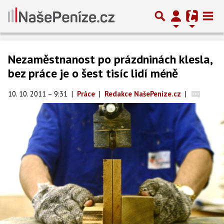
Nezaměstnanost po prázdninách klesla,
bez práce je o šest tisíc lidí méně
10. 10. 2011 – 9:31
|
Práce
|
Redakce NašePeníze.cz
|