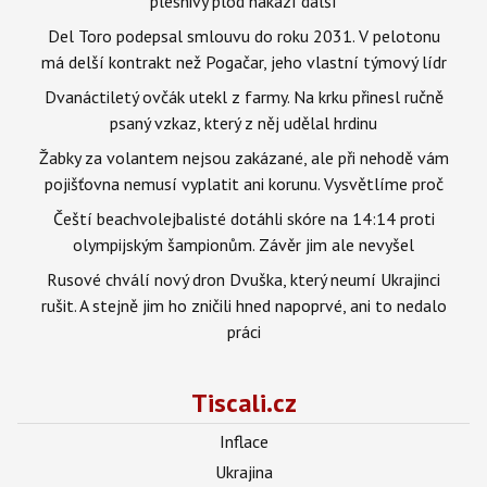
plesnivý plod nakazí další
Del Toro podepsal smlouvu do roku 2031. V pelotonu
má delší kontrakt než Pogačar, jeho vlastní týmový lídr
Dvanáctiletý ovčák utekl z farmy. Na krku přinesl ručně
psaný vzkaz, který z něj udělal hrdinu
Žabky za volantem nejsou zakázané, ale při nehodě vám
pojišťovna nemusí vyplatit ani korunu. Vysvětlíme proč
Čeští beachvolejbalisté dotáhli skóre na 14:14 proti
olympijským šampionům. Závěr jim ale nevyšel
Rusové chválí nový dron Dvuška, který neumí Ukrajinci
rušit. A stejně jim ho zničili hned napoprvé, ani to nedalo
práci
Tiscali.cz
Inflace
Ukrajina