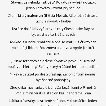
„Slavím, že nebudu mít děti." Kovalová vyřešila otázku
jednou provždy, litovat prý nebude
Zlom, který málem zničil Gaia Mesiah: Alkohol, závislost,
ticho a návrat k hudbě
Ústřice dokázaly vyfiltrovat celý Chesapeake Bay za
týden, dnes to trvá přes rok
Aplikaci z iPhonu smažete a ona se vrátí. Už čtvrtý den
po sobě ji lidé mažou znovu a znovu a Apple jen krčí
rameny
„Ruské letectvo se otřese. Švédsko povolilo Ukrajině
používat Meteory.“ Střely, kterým žádné letadlo neunikne
Mrkev a petržel po dešti praskají. Záhon přitom nemusí
být špatně pohnojený
Zbrojovka musí snížit tribuny Za Lužánkami o 9 metrů.
Podle ministerstva stadion kazí panorama Brna
Jablka a švestky na stromě hnědnou v chumáčích. Jeden