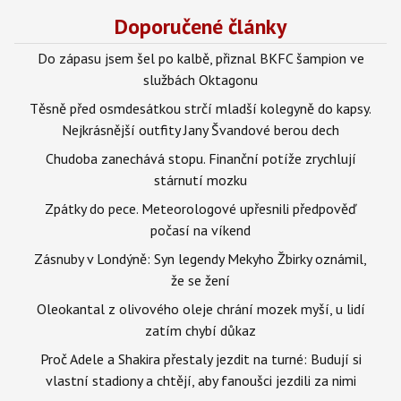
Doporučené články
Do zápasu jsem šel po kalbě, přiznal BKFC šampion ve
službách Oktagonu
Těsně před osmdesátkou strčí mladší kolegyně do kapsy.
Nejkrásnější outfity Jany Švandové berou dech
Chudoba zanechává stopu. Finanční potíže zrychlují
stárnutí mozku
Zpátky do pece. Meteorologové upřesnili předpověď
počasí na víkend
Zásnuby v Londýně: Syn legendy Mekyho Žbirky oznámil,
že se žení
Oleokantal z olivového oleje chrání mozek myší, u lidí
zatím chybí důkaz
Proč Adele a Shakira přestaly jezdit na turné: Budují si
vlastní stadiony a chtějí, aby fanoušci jezdili za nimi