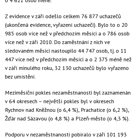
o 4 621 osob méně.
Z evidence v září odešlo celkem 76 877 uchazečů
(ukončená evidence, vyřazení uchazeči). Bylo to o 20
985 osob více než v předchozím měsíci a o 786 osob
více než v září 2010. Do zaměstnání z nich ve
sledovaném měsíci nastoupilo 44 747 osob, tj. o 11
447 více než v předchozím měsíci a o 2 375 méně než
v září minulého roku, 32 130 uchazečů bylo vyřazeno
bez umístění.
Meziměsíční pokles nezaměstnanosti byl zaznamenán
v 64 okresech – největší pokles byl v okresech
Rychnov nad Kněžnou (o 6,4 %), Prachatice (o 6,2 %),
Žďár nad Sázavou (o 4,8 %) a Plzeň-město (o 4,3 %).
Podporu v nezaměstnanosti pobíralo v září 101 193