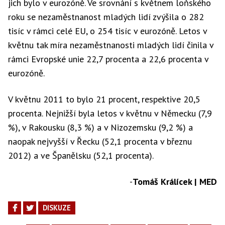
jich bylo v eurozóně. Ve srovnání s květnem loňského
roku se nezaměstnanost mladých lidí zvýšila o 282
tisíc v rámci celé EU, o 254 tisíc v eurozóně. Letos v
květnu tak míra nezaměstnanosti mladých lidí činila v
rámci Evropské unie 22,7 procenta a 22,6 procenta v
eurozóně.
V květnu 2011 to bylo 21 procent, respektive 20,5
procenta. Nejnižší byla letos v květnu v Německu (7,9
%), v Rakousku (8,3 %) a v Nizozemsku (9,2 %) a
naopak nejvyšší v Řecku (52,1 procenta v březnu
2012) a ve Španělsku (52,1 procenta).
-
Tomáš Králícek | MED
DISKUZE