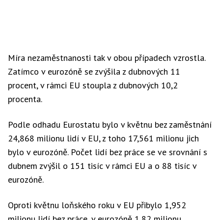
Míra nezaměstnanosti tak v obou případech vzrostla.
Zatímco v eurozóně se zvýšila z dubnových 11
procent, v rámci EU stoupla z dubnových 10,2
procenta.
Podle odhadu Eurostatu bylo v květnu bez zaměstnání
24,868 milionu lidí v EU, z toho 17,561 milionu jich
bylo v eurozóně. Počet lidí bez práce se ve srovnání s
dubnem zvýšil o 151 tisíc v rámci EU a o 88 tisíc v
eurozóně.
Oproti květnu loňského roku v EU přibylo 1,952
milionu lidí bez práce, v eurozóně 1,82 milionu.