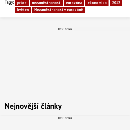
Tagy:
práce
nezaměstnanost
eurozóna
ekonomika
2012
květen
Nezaměstnanost v eurozóně
Nejnovější články