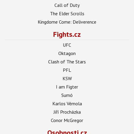
Call of Duty
The Elder Scrolls
Kingdome Come: Deliverence
Fights.cz
UFC
Oktagon
Clash of The Stars
PFL
KSW
I am Figter
Sumó
Karlos Vémola
Jiří Procházka
Conor McGregor
Osobnosti.cz