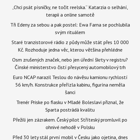
„Chci psát písničky, ne točit reelska.“ Katarzia o selhání,
terapii a online samotě
Tři Edeny za sebou a pak postel: Ewa Farna se pochlubila
svým rituálem
Staré tranzistorové rádio z půdy může stát přes 10 000
Kč. Rozhoduje jedna věc, kterou většina přehlédne
Osm zrušených značek, nebo jen úřední škrty v registru?
Čínské ministerstvo čistí přesycený automobilový trh
Euro NCAP narazil Teslou do návěsu kamionu rychlostí
56 km/h. Konstrukce přeřízla kabinu, figurína neměla
šanci
Trenér Priske po fiasku v Mladé Boleslavi přiznal, že
Sparta postrádá kvalitu
Přežili jen zázrakem. Český pilot Stříteský promluvil po
ohnivé nehodě v Polsku
Před 30 lety stál první mobil v Česku jako ojetina, dnes