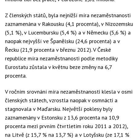
Z členských států, byla nejnižší míra nezaměstnanosti
zaznamenána v Rakousku (4,1 procenta), v Nizozemsku
(5,1 %), v Lucembursku (5,4 %) a v Německu (5,6 %) a
naopak nejvyšší ve Španělsku (24,6 procenta) a v
Řecku (21,9 procenta v březnu 2012). V České
republice míra nezaměstnanosti podle metodiky
Eurostatu zůstala v květnu beze změny na 6,7
procenta.
V ročním srovnání míra nezaměstnanosti klesla v osmi
členských státech, vzrostla naopak v osmnácti a
stagnovala v Maďarsku. Největší poklesy byly
zaznamenány v Estonsku z 13,6 procenta na 10,9
procenta mezi prvním čtvrtletím roku 2011 a 2012),
na Litvě (z 15,7 % na 13,7 %) a v Lotyšsku (ze 17,1 %