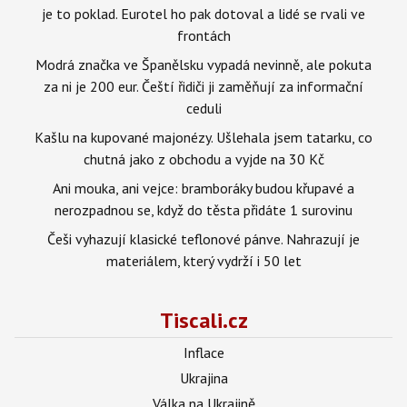
je to poklad. Eurotel ho pak dotoval a lidé se rvali ve
frontách
Modrá značka ve Španělsku vypadá nevinně, ale pokuta
za ni je 200 eur. Čeští řidiči ji zaměňují za informační
ceduli
Kašlu na kupované majonézy. Ušlehala jsem tatarku, co
chutná jako z obchodu a vyjde na 30 Kč
Ani mouka, ani vejce: bramboráky budou křupavé a
nerozpadnou se, když do těsta přidáte 1 surovinu
Češi vyhazují klasické teflonové pánve. Nahrazují je
materiálem, který vydrží i 50 let
Tiscali.cz
Inflace
Ukrajina
Válka na Ukrajině