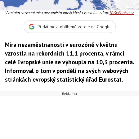
V ročním srovnání míra nezaměstnanosti klesla v osmi
zdroj:
NašePeníze.cz
členských státech, vzrostla naopak v osmnácti a
stagnovala v Maďarsku. Foto:SXC
Přidat mezi oblíbené zdroje na Googlu
Míra nezaměstnanosti v eurozóně v květnu
vzrostla na rekordních 11,1 procenta, v rámci
celé Evropské unie se vyhoupla na 10,3 procenta.
Informoval o tom v pondělí na svých webových
stránkách evropský statistický úřad Eurostat.