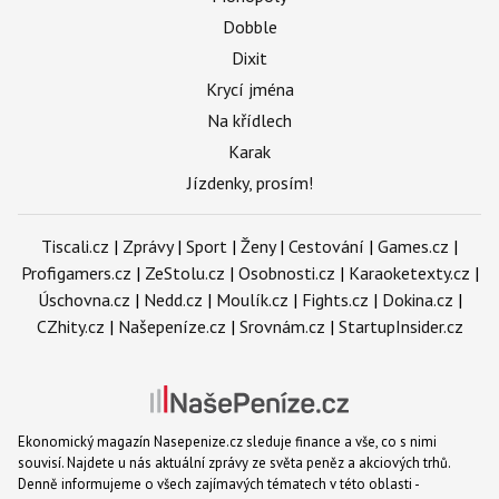
Dobble
Dixit
Krycí jména
Na křídlech
Karak
Jízdenky, prosím!
Tiscali.cz
|
Zprávy
|
Sport
|
Ženy
|
Cestování
|
Games.cz
|
Profigamers.cz
|
ZeStolu.cz
|
Osobnosti.cz
|
Karaoketexty.cz
|
Úschovna.cz
|
Nedd.cz
|
Moulík.cz
|
Fights.cz
|
Dokina.cz
|
CZhity.cz
|
Našepeníze.cz
|
Srovnám.cz
|
StartupInsider.cz
Ekonomický magazín Nasepenize.cz sleduje finance a vše, co s nimi
souvisí. Najdete u nás aktuální zprávy ze světa peněz a akciových trhů.
Denně informujeme o všech zajímavých tématech v této oblasti -