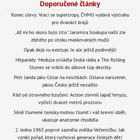
Doporučené články
Konec úlevy: Vrací se supertropy, ČHMÚ vydává výstrahu
pro dvanáct krajů
„Až mi ho skoro bylo líto." Jaromíra Soukupa našli zle
zbitého po útoku maskovaných mužů
Opak dejá vu existuje. Je ale ještě podivnější
Hitparády: Meduza ovládla česká rádia a The Rolling
Stones se vrátili do albové top desítky
Petr Janda jako Cézar na nosítkách: Oslava narozenin,
jakou Česko ještě nezažilo
Klid od otravného bzučení: Action zlevnil lapač hmyzu,
vyčistí dvacet metrů prostoru
Silně tlumené tenisky mohou tlumit i váš krevní oběh,
ukazuje anatomie chodidla
2. ledna 1965 poprvé zazněla znělka Večerníčku: Jak
vznikl pořad, který vychoval generace českých dětí