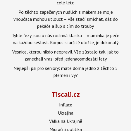
celé léto
Po těchto zapečených nudlích s mákem se moje
vnoučata mohou utlouct – vše stačí smíchat, dát do
pekáče a šup s tím do trouby
Tyhle řezy jsou u nás rodinná klasika – maminka je peče
na každou sešlost. Korpus si určitě uložte, je dokonalý
Vesnice, kterou nikdo neopravil. Vše zůstalo tak, jak to
zanechali vrazi před jedenaosmdesáti lety
Nejlepší psi pro seniory: máte doma jedno z těchto 5
plemen i vy?
Tiscali.cz
Inflace
Ukrajina
Válka na Ukrajině
Migrační politika