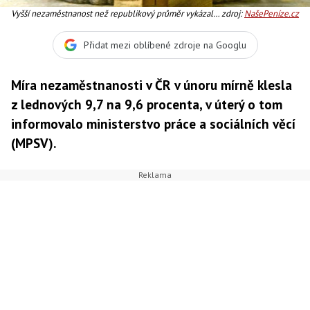
Vyšší nezaměstnanost než republikový průměr vykázalo
zdroj:
NašePeníze.cz
49 okresů, nejvyšší byla v okresech Jesení, Foto: SXC
Přidat mezi oblíbené zdroje na Googlu
Míra nezaměstnanosti v ČR v únoru mírně klesla
z lednových 9,7 na 9,6 procenta, v úterý o tom
informovalo ministerstvo práce a sociálních věcí
(MPSV).