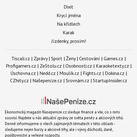
Dixit
Krycí jména
Na křídlech
Karak
Jízdenky, prosím!
Tiscali.cz
|
Zprávy
|
Sport
|
Ženy
|
Cestování
|
Games.cz
|
Profigamers.cz
|
ZeStolu.cz
|
Osobnosti.cz
|
Karaoketexty.cz
|
Úschovna.cz
|
Nedd.cz
|
Moulík.cz
|
Fights.cz
|
Dokina.cz
|
CZhity.cz
|
Našepeníze.cz
|
Srovnám.cz
|
StartupInsider.cz
Ekonomický magazín Nasepenize.cz sleduje finance a vše, co s nimi
souvisí. Najdete u nás aktuální zprávy ze světa peněz a akciových trhů.
Denně informujeme o všech zajímavých tématech v této oblasti -
sledujeme nejen burzy a akciové trhy, ale i vývoj důchodů, daně,
pojišťovnictví a veřejné rozpočty.