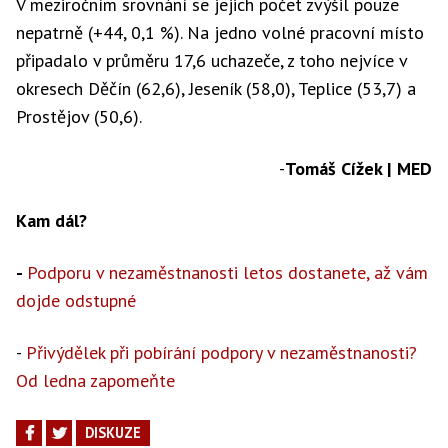
V meziročním srovnání se jejich počet zvýšil pouze
nepatrně (+44, 0,1 %). Na jedno volné pracovní místo
připadalo v průměru 17,6 uchazeče, z toho nejvíce v
okresech Děčín (62,6), Jeseník (58,0), Teplice (53,7) a
Prostějov (50,6).
-
Tomáš Cížek | MED
Kam dál?
-
Podporu v nezaměstnanosti letos dostanete, až vám
dojde odstupné
-
Přivýdělek při pobírání podpory v nezaměstnanosti?
Od ledna zapomeňte
DISKUZE