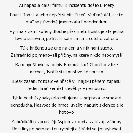
AI napadla další firmu. K incidentu došlo u Mety
Pavel Bobek a jeho největší hit: Píseň „Veď mě dál, cesto
má“ se původně jmenovala Rododendron
Pýr má v zemi kořeny dlouhé přes metr. Existuje ale jedna
levná surovina, po které sám zmizí z celého záhonu
Túje hnědnou ze dne na den a viník není sucho.
Zahradníci pojmenovali příčiny, na které nikdo nepomyslí
Kanonýr Slavie na odpis. Fanoušek už Chorého v lize
nechce, Tvrdík si ukousl velké sousto
Blesk zasáhl fotbalové hřiště v Thajsku během zápasu.
Jeden hráč zemřel, devět je v nemocnici
Tyhle houbičky nakyselo milujeme – příprava je směšně
jednoduchá. Nasypat do hrnce, uvařit, naplnit sklenice a je
hotovo
Zahrádkáři rozpouštějí Aspirin v konvi a zalévají záhony.
Rostliny po něm rostou rychleji a škůdci se jim vyhýbají