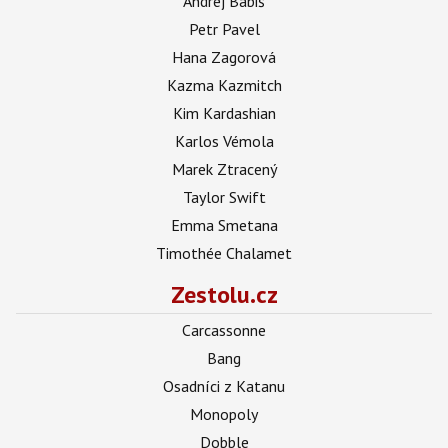
Andrej Babiš
Petr Pavel
Hana Zagorová
Kazma Kazmitch
Kim Kardashian
Karlos Vémola
Marek Ztracený
Taylor Swift
Emma Smetana
Timothée Chalamet
Zestolu.cz
Carcassonne
Bang
Osadníci z Katanu
Monopoly
Dobble