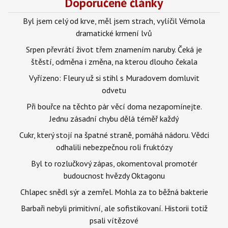
Doporučené články
Byl jsem celý od krve, měl jsem strach, vylíčil Vémola
dramatické krmení lvů
Srpen převrátí život třem znamením naruby. Čeká je
štěstí, odměna i změna, na kterou dlouho čekala
Vyřízeno: Fleury už si stihl s Muradovem domluvit
odvetu
Při bouřce na těchto pár věcí doma nezapomínejte.
Jednu zásadní chybu dělá téměř každý
Cukr, který stojí na špatné straně, pomáhá nádoru. Vědci
odhalili nebezpečnou roli fruktózy
Byl to rozlučkový zápas, okomentoval promotér
budoucnost hvězdy Oktagonu
Chlapec snědl sýr a zemřel. Mohla za to běžná bakterie
Barbaři nebyli primitivní, ale sofistikovaní. Historii totiž
psali vítězové