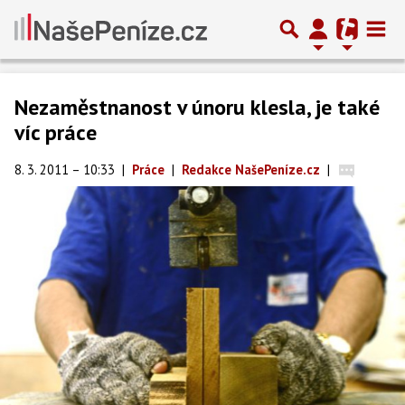
Nezaměstnanost v únoru klesla, je také
víc práce
8. 3. 2011 – 10:33
|
Práce
|
Redakce NašePeníze.cz
|