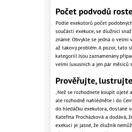
Počet podvodů rost
Podle exekutorů počet podobných p
součástí exekuce, se dlužníci snaž
známé. Obvykle se jedná o velmi 
až takový problém. A pozor, tato 
kategorií! Jsou zaznamenány případ
velmi luxusních a jen pár měsíců s
Prověřujte, lustrujt
„Než se rozhodnete koupit ojeté au
ale rozhodně nahlédněte i do Cent
do hledáčku exekutora, dostane s
Kateřina Procházková a dodává, že 
exekucí je jasné, že dlužník nemů