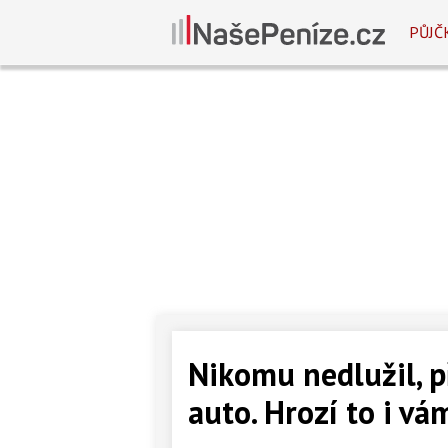
PŮJČ
Nikomu nedlužil, p
auto. Hrozí to i vá