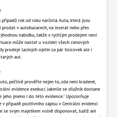
e
řípadů rok od roku narůstá. Auta, která jsou
í prodat v autobazarech, na inzerát nebo přes
výhodnou nabídku, takže s rychlým prodejem není
situace může nastat u vozidel všech cenových
y prodeje laciných ojetin za pár tisícovek ale i
tarých aut.
e
to, pečlivě prověřte nejen to, zda není kradené,
rální evidence exekucí. Jakmile se dlužník dostane
e jeho jméno i do této evidence.“ Upozorňuje
v případě pozitivního zápisu v Centrální evidenci
že se svým majetkem volně disponovat, tudíž ani