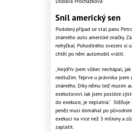
Dodává Procházková
Snil americký sen
Podobný případ se stal panu Petrov
známého auto americké značky. Zá
nehýčkal. Pohodlného svezení si už
chtěl po něm automobil vrátit.
„Nejdřív jsem vůbec nechápal, jak
nedlužím. Teprve u právníka jsem z
známého. Díky němu teď musím auto
exekutorovi. Jak jsem posléze zjist
do exekuce, je neplatná.“ Stěžuje s
peněz musí domáhat po původním 
exekucí na více než 3 miliony a z
zaplatit.