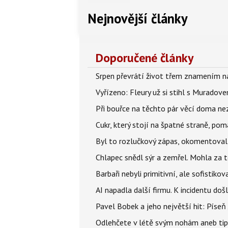
Nejnovější články
Doporučené články
Srpen převrátí život třem znamením na
Vyřízeno: Fleury už si stihl s Murado
Při bouřce na těchto pár věcí doma ne
Cukr, který stojí na špatné straně, pom
Byl to rozlučkový zápas, okomentova
Chlapec snědl sýr a zemřel. Mohla za t
Barbaři nebyli primitivní, ale sofistikov
AI napadla další firmu. K incidentu doš
Pavel Bobek a jeho největší hit: Pís
Odlehčete v létě svým nohám aneb tip