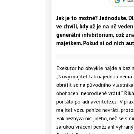
Přida
Jak je to možné? Jednoduše. Dlu
ve chvíli, kdy už je na ně veden
generální inhibitorium, což z
majetkem. Pokud si od nich au
Exekutor ho obvykle najde a bez 
„Nový majitel tak najednou nemá a
obrátit se na původního vlastníka
obohacení neprodleně vrátil.“ Řík
portálu poradnaveritele.cz. „V pra
majitel vozu peníze nevrátí, proto
Pak nezbývá nic jiného, než se s n
zárukou vrácení peněz ani vyhraný 