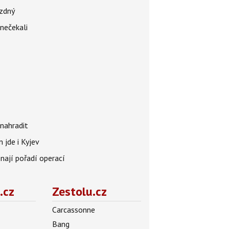
ázdný
 nečekali
nahradit
 jde i Kyjev
znají pořadí operací
.cz
Zestolu.cz
Carcassonne
Bang