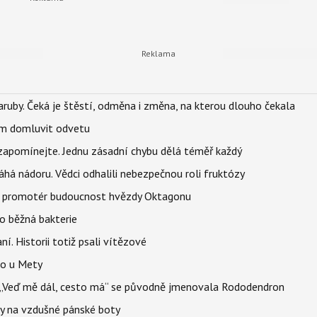
ruby. Čeká je štěstí, odměna i změna, na kterou dlouho čekala
vem domluvit odvetu
zapomínejte. Jednu zásadní chybu dělá téměř každý
áhá nádoru. Vědci odhalili nebezpečnou roli fruktózy
l promotér budoucnost hvězdy Oktagonu
o běžná bakterie
aní. Historii totiž psali vítězové
lo u Mety
eň „Veď mě dál, cesto má“ se původně jmenovala Rododendron
y na vzdušné pánské boty