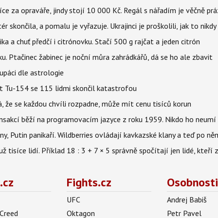
íce za opraváře, jindy stojí 10 000 Kč. Regál s nářadím je věčně pr
ér skončila, a pomalu je vyřazuje. Ukrajinci je proškolili, jak to nikdy
ika a chuť předčí i citrónovku. Stačí 500 g rajčat a jeden citrón
ku. Ptačinec žabinec je noční můra zahrádkářů, dá se ho ale zbavit
upáci dle astrologie
et Tu-154 se 115 lidmi skončil katastrofou
á, že se každou chvíli rozpadne, může mít cenu tisíců korun
nsakcí běží na programovacím jazyce z roku 1959. Nikdo ho neumí 
ny, Putin panikaří. Wildberries ovládají kavkazské klany a teď po něm
isíce lidí. Příklad 18 : 3 + 7 × 5 správně spočítají jen lidé, kteří 
.cz
Fights.cz
Osobnosti
UFC
Andrej Babiš
 Creed
Oktagon
Petr Pavel