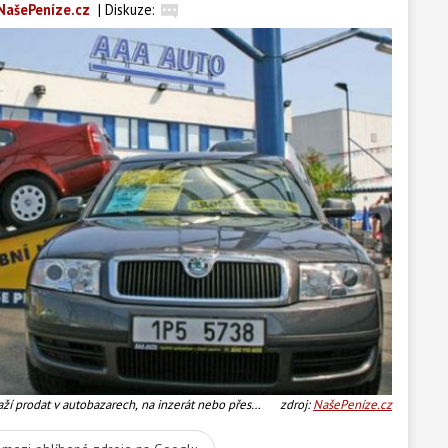
NašePeníze.cz
|
Diskuze:
naží prodat v autobazarech, na inzerát nebo přes
zdroj:
NašePeníze.cz
dku, takže s rychlým prodejem není až takový
zidel všech cenových