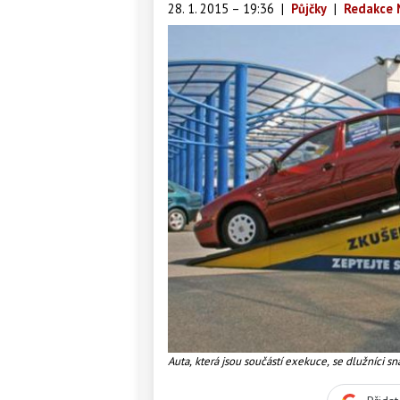
28. 1. 2015 – 19:36
|
Půjčky
|
Redakce 
Auta, která jsou součástí exekuce, se dlužníci s
známé. Obvykle se jedná o velmi výhodnou nabí
problém. A pozor, tato situace může nastat u vo