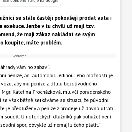
t mezi oblíbené zdroje na Googlu
žníci se stále častěji pokoušejí prodat auta i
a exekuce. Jenže v tu chvíli už mají tzv.
namená, že mají zákaz nakládat se svým
to koupíte, máte problém.
náhrady vám ho zabaví.
ni peníze, ani automobil. Jedinou jeho možností je
 vozu, aby mu peníze z titulu bezdůvodného
á Mgr. Kateřina Procházková, mluvčí poradenského
xi se však běžně setkáváme se situací, že původní
že je předlužený a peníze z prodeje už dávno utratil.
ím soudit. U notorických dlužníků pak bohužel není
soudní spor, obvykle už nemají z čeho platit.“