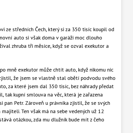
i ze středních Čech, který si za 350 tisíc koupil od
novní auto si však doma v garáži moc dlouho
íval zhruba tři měsíce, když se ozval exekutor a
 po mně exekutor může chtít auto, když nikomu nic
jistil, že jsem se vlastně stal obětí podvodu svého
, za které jsem dal 350 tisíc, bez náhrady předat
il, tak kupní smlouva na věc, která je zařazena
i pan Petr. Zároveň u právníka zjistil, že se svých
majiteli. Ten však má na sebe vedených už 12
ůstává otázkou, zda mu dlužník bude mít z čeho