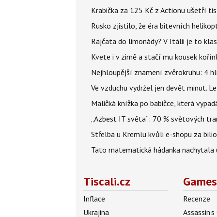
Krabička za 125 Kč z Actionu ušetří tis
Rusko zjistilo, že éra bitevních helikopt
Rajčata do limonády? V Itálii je to klas
Kvete i v zimě a stačí mu kousek kořín
Nejhloupější znamení zvěrokruhu: 4 hl
Ve vzduchu vydržel jen devět minut. L
Maličká knížka po babičce, která vypad
„Azbest IT světa“: 70 % světových tra
Střelba u Kremlu kvůli e-shopu za bilio
Tato matematická hádanka nachytala už t
Tiscali.cz
Games
Inflace
Recenze
Ukrajina
Assassin's