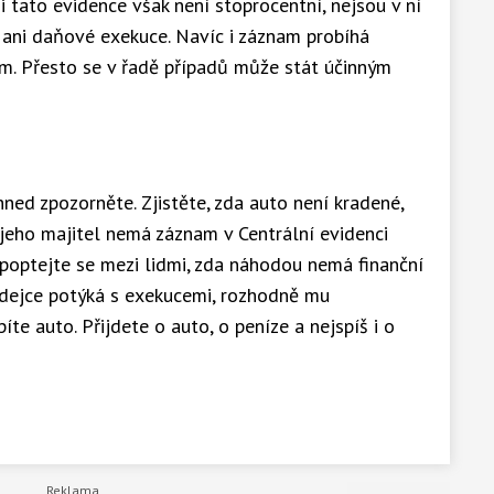
i tato evidence však není stoprocentní, nejsou v ní
 ani daňové exekuce. Navíc i záznam probíhá
ím. Přesto se v řadě případů může stát účinným
ihned zpozorněte. Zjistěte, zda auto není kradené,
 jeho majitel nemá záznam v Centrální evidenci
, poptejte se mezi lidmi, zda náhodou nemá finanční
rodejce potýká s exekucemi, rozhodně mu
íte auto. Přijdete o auto, o peníze a nejspíš i o