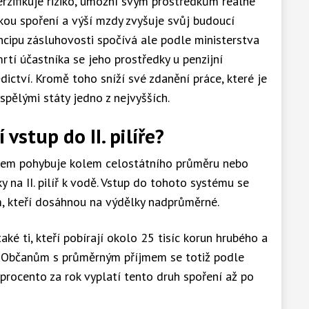
erzifikuje riziko, umožní svým prostředkům reálné
kou spoření a výší mzdy zvyšuje svůj budoucí
incipu zásluhovosti spočívá ale podle ministerstva
mrtí účastníka se jeho prostředky u penzijní
ictví. Kromě toho sníží své zdanění práce, které je
spělými státy jedno z nejvyšších.
vstup do II. pilíře?
říjem pohybuje kolem celostátního průměru nebo
y na II. pilíř k vodě. Vstup do tohoto systému se
m, kteří dosáhnou na výdělky nadprůměrné.
aké ti, kteří pobírají okolo 25 tisíc korun hrubého a
l. Občanům s průměrným příjmem se totiž podle
 procento za rok vyplatí tento druh spoření až po