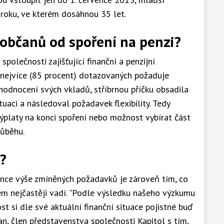
roku, ve kterém dosáhnou 35 let.
 občanů od spoření na penzi?
společnosti zajišťující finanční a penzijní
 nejvíce (85 procent) dotazovaných požaduje
hodnocení svých vkladů, stříbrnou příčku obsadila
tuaci a následoval požadavek flexibility. Tedy
ýplaty na konci spoření nebo možnost vybírat část
růběhu.
?
ence výše zmíněných požadavků je zároveň tím, co
dem nejčastěji vadí. "Podle výsledku našeho výzkumu
t si dle své aktuální finanční situace pojistné buď
aban, člen představenstva společnosti Kapitol s tím,