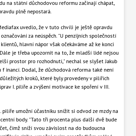
du na státní důchodovou reformu začínají chápat,
pravdu plně nepostará.
ediafax uvedlo, že v tuto chvíli je ještě opravdu
a označování za neúspěch. "U penzijních společností
c klientů, hlavní nápor však očekáváme až ke konci
 Dále je třeba upozornit na to, že mladší lidé nejsou
lší prostor pro rozhodnutí," nechal se slyšet Jakub
 f inancí. Dodal, že důchodová reforma také není
 důležitých kroků, které byly provedeny v pilířích
rav I. pilíře a zvýšení motivace ke spoření v III.
I. pilíře umožní účastníku snížit si odvod ze mzdy na
ocentní body. "Tato tři procenta plus další dvě bude
účet, čímž sníží svou závislost na do budoucna