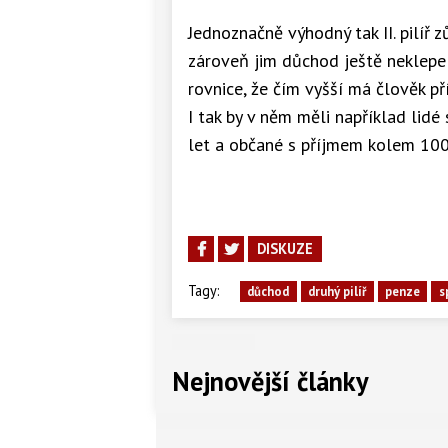
Jednoznačně výhodný tak II. pilíř z
zároveň jim důchod ještě neklepe
rovnice, že čím vyšší má člověk pří
I tak by v něm měli například lid
let a občané s příjmem kolem 100 
DISKUZE
Tagy:
důchod
druhý pilíř
penze
s
Nejnovější články