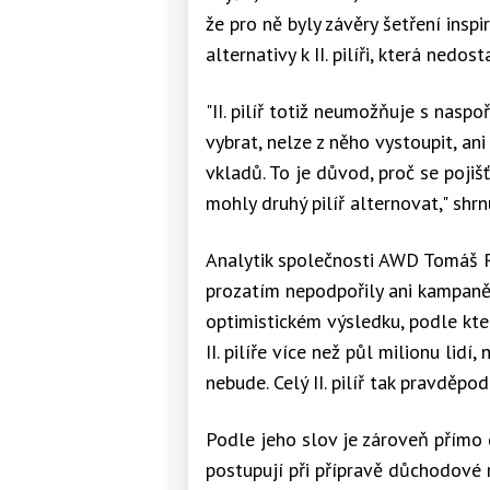
že pro ně byly závěry šetření insp
alternativy k II. pilíři, která ned
"II. pilíř totiž neumožňuje s nasp
vybrat, nelze z něho vystoupit, a
vkladů. To je důvod, proč se pojiš
mohly druhý pilíř alternovat," shrn
Analytik společnosti AWD Tomáš Ra
prozatím nepodpořily ani kampaně p
optimistickém výsledku, podle kt
II. pilíře více než půl milionu lid
nebude. Celý II. pilíř tak pravděp
Podle jeho slov je zároveň přímo d
postupují při přípravě důchodové 