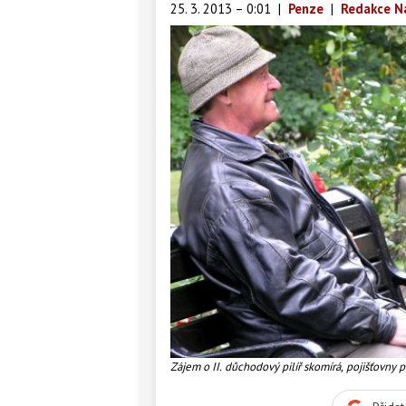
25. 3. 2013 – 0:01
|
Penze
|
Redakce N
Zájem o II. důchodový pilíř skomírá, pojišťovny pr