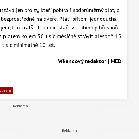
ůstává jen pro ty, kteří pobírají nadprůměrný plat, a
 bezprostředně na dveře. Platí přitom jednoduchá
jem, tím kratší dobu mu stačí v druhém pilíři spořit.
é s platem kolem 50 tisíc měsíčně strávit alespoň 15
tisíc minimálně 10 let.
Víkendový redaktor | MED
poreni