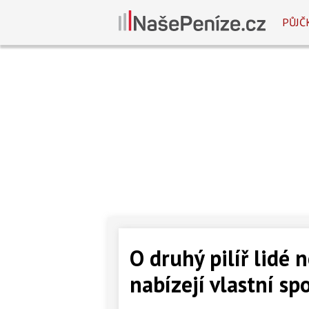
PŮJČ
O druhý pilíř lidé n
nabízejí vlastní sp