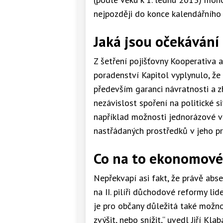
nejpozději do konce kalendářního 
Jaká jsou očekávání
Z šetření pojišťovny Kooperativa a 
poradenství Kapitol vyplynulo, že
především garanci návratnosti a z
nezávislost spoření na politické si
například možnosti jednorázové v
nastřádaných prostředků v jeho p
Co na to ekonomové
Nepřekvapí asi fakt, že právě abs
na II. pilíři důchodové reformy li
je pro občany důležitá také možnos
zvýšit, nebo snížit,“ uvedl Jiří Kl