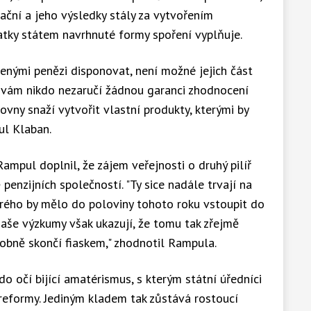
irační a jeho výsledky stály za vytvořením
ostatky státem navrhnuté formy spoření vyplňuje.
ořenými penězi disponovat, není možné jejich část
ni vám nikdo nezaručí žádnou garanci zhodnocení
ťovny snaží vytvořit vlastní produkty, kterými by
ul Klaban.
mpul doplnil, že zájem veřejnosti o druhý pilíř
enzijních společností. "Ty sice nadále trvají na
erého by mělo do poloviny tohoto roku vstoupit do
í, naše výzkumy však ukazují, že tomu tak zřejmě
odobně skončí fiaskem," zhodnotil Rampula.
o očí bijící amatérismus, s kterým státní úředníci
reformy. Jediným kladem tak zůstává rostoucí