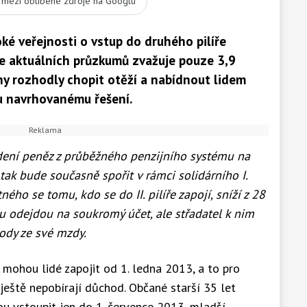
t mezi oblíbené zdroje na Googlu
ké veřejnosti o vstup do druhého pilíře
e aktuálních průzkumů zvažuje pouze 3,9
ny rozhodly chopit otěží a nabídnout lidem
átu navrhovanému řešení.
vedení peněz z průběžného penzijního systému na
tak bude současně spořit v rámci solidárního I.
ného se tomu, kdo se do II. pilíře zapojí, sníží z 28
lu odejdou na soukromý účet, ale střadatel k nim
ody ze své mzdy.
 mohou lidé zapojit od 1. ledna 2013, a to pro
 ještě nepobírají důchod. Občané starší 35 let
u vstoupit jen do 1. července 2013, mladší