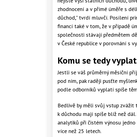
nejisté výši státních důchodů, div
zhodnocení a v přímé úměře s dél
důchod," tvrdí mluvčí. Posílení pr
financí také v tom, že v případě ú
společnosti stávají předmětem děd
v České republice v porovnání s vy
Komu se tedy vyplatí 
Jestli se váš průměrný měsíční p
pod ním, pak raději pusťte myšlenk
podle odborníků vyplatí spíše tě
Bedlivě by měli svůj vstup zvážit t
k důchodu mají spíše blíž než dá
analytiků při čistém výnosu jedno
více než 25 letech.