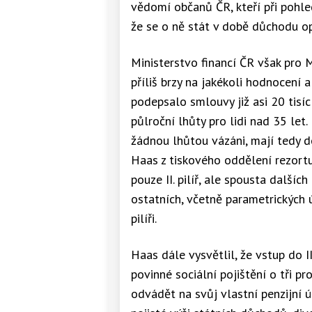
vědomí občanů ČR, kteří při pohle
že se o ně stát v době důchodu o
Ministerstvo financí ČR však pro M
příliš brzy na jakékoli hodnocení 
podepsalo smlouvy již asi 20 tisí
půlroční lhůty pro lidi nad 35 let.
žádnou lhůtou vázáni, mají tedy de
Haas z tiskového oddělení rezortu
pouze II. pilíř, ale spousta dalších
ostatních, včetně parametrických úp
pilíři.
Haas dále vysvětlil, že vstup do I
povinné sociální pojištění o tři pr
odvádět na svůj vlastní penzijní 