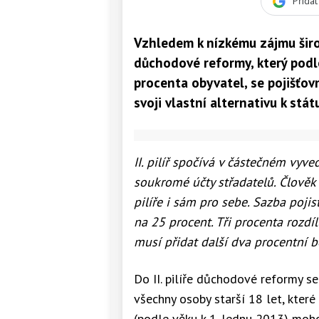
Přida
Vzhledem k nízkému zájmu širo
důchodové reformy, který podl
procenta obyvatel, se pojišťov
svoji vlastní alternativu k st
II. pilíř spočívá v částečném vy
soukromé účty střadatelů. Člověk 
pilíře i sám pro sebe. Sazba pojist
na 25 procent. Tři procenta rozdí
musí přidat další dva procentní b
Do II. pilíře důchodové reformy se
všechny osoby starší 18 let, které
(podle věku k 1. lednu 2013) moho