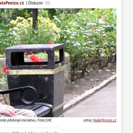
ašePeníze.cz
|
Diskuze:
oto přebírají iniciativu, Foto:SXC
zdroj:
NašePeníze.cz