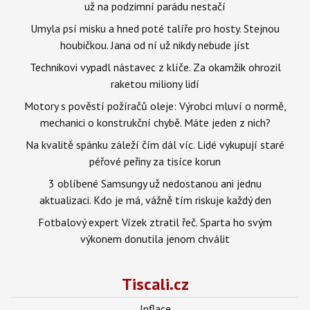
už na podzimní parádu nestačí
Umyla psí misku a hned poté talíře pro hosty. Stejnou
houbičkou. Jana od ní už nikdy nebude jíst
Technikovi vypadl nástavec z klíče. Za okamžik ohrozil
raketou miliony lidí
Motory s pověstí požíračů oleje: Výrobci mluví o normě,
mechanici o konstrukční chybě. Máte jeden z nich?
Na kvalitě spánku záleží čím dál víc. Lidé vykupují staré
péřové peřiny za tisíce korun
3 oblíbené Samsungy už nedostanou ani jednu
aktualizaci. Kdo je má, vážně tím riskuje každý den
Fotbalový expert Vízek ztratil řeč. Sparta ho svým
výkonem donutila jenom chválit
Tiscali.cz
Inflace