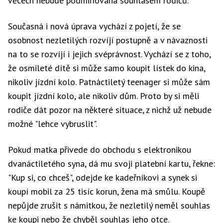
věcech nebude podmiňována souhlasem rodičů.
Současná i nová úprava vychází z pojetí, že se
osobnost nezletilých rozvíjí postupně a v návaznosti
na to se rozvíjí i jejich svéprávnost. Vychází se z toho,
že osmileté dítě si může samo koupit lístek do kina,
nikoliv jízdní kolo. Patnáctiletý teenager si může sám
koupit jízdní kolo, ale nikoliv dům. Proto by si měli
rodiče dát pozor na některé situace, z nichž už nebude
možné "lehce vybruslit".
Pokud matka přivede do obchodu s elektronikou
dvanáctiletého syna, dá mu svoji platební kartu, řekne:
"Kup si, co chceš", odejde ke kadeřníkovi a synek si
koupí mobil za 25 tisíc korun, žena má smůlu. Koupě
nepůjde zrušit s námitkou, že nezletilý neměl souhlas
ke koupi nebo že chyběl souhlas jeho otce.