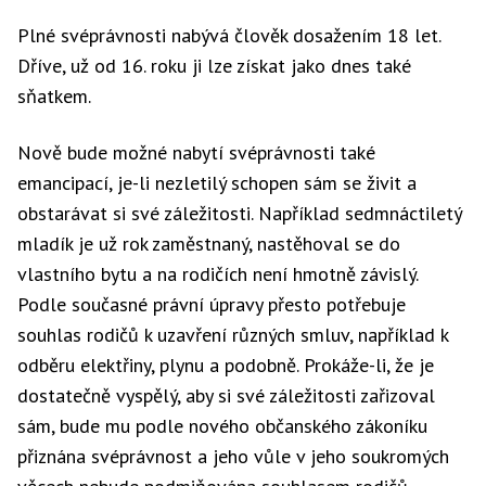
Plné svéprávnosti nabývá člověk dosažením 18 let.
Dříve, už od 16. roku ji lze získat jako dnes také
sňatkem.
Nově bude možné nabytí svéprávnosti také
emancipací, je-li nezletilý schopen sám se živit a
obstarávat si své záležitosti. Například sedmnáctiletý
mladík je už rok zaměstnaný, nastěhoval se do
vlastního bytu a na rodičích není hmotně závislý.
Podle současné právní úpravy přesto potřebuje
souhlas rodičů k uzavření různých smluv, například k
odběru elektřiny, plynu a podobně. Prokáže-li, že je
dostatečně vyspělý, aby si své záležitosti zařizoval
sám, bude mu podle nového občanského zákoníku
přiznána svéprávnost a jeho vůle v jeho soukromých