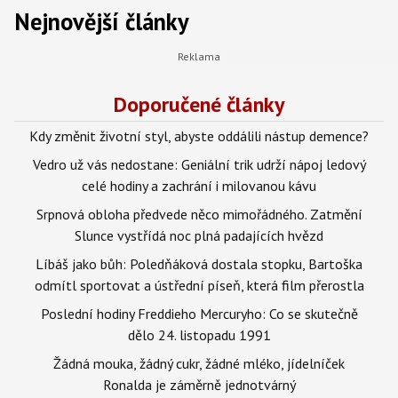
Nejnovější články
Doporučené články
Kdy změnit životní styl, abyste oddálili nástup demence?
Vedro už vás nedostane: Geniální trik udrží nápoj ledový
celé hodiny a zachrání i milovanou kávu
Srpnová obloha předvede něco mimořádného. Zatmění
Slunce vystřídá noc plná padajících hvězd
Líbáš jako bůh: Poledňáková dostala stopku, Bartoška
odmítl sportovat a ústřední píseň, která film přerostla
Poslední hodiny Freddieho Mercuryho: Co se skutečně
dělo 24. listopadu 1991
Žádná mouka, žádný cukr, žádné mléko, jídelníček
Ronalda je záměrně jednotvárný