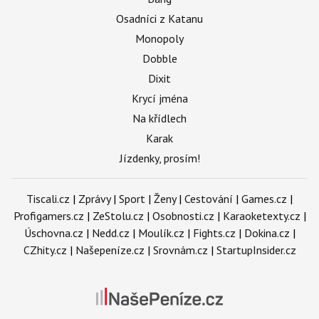
Osadníci z Katanu
Monopoly
Dobble
Dixit
Krycí jména
Na křídlech
Karak
Jízdenky, prosím!
Tiscali.cz
|
Zprávy
|
Sport
|
Ženy
|
Cestování
|
Games.cz
|
Profigamers.cz
|
ZeStolu.cz
|
Osobnosti.cz
|
Karaoketexty.cz
|
Úschovna.cz
|
Nedd.cz
|
Moulík.cz
|
Fights.cz
|
Dokina.cz
|
CZhity.cz
|
Našepeníze.cz
|
Srovnám.cz
|
StartupInsider.cz