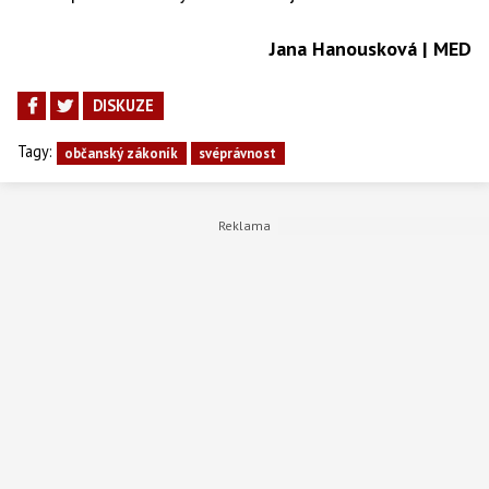
Jana Hanousková | MED
DISKUZE
Tagy:
občanský zákoník
svéprávnost