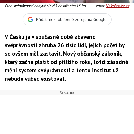
Plné svéprávnosti nabývá člověk dosažením 18 let.
zdroj:
NašePeníze.cz
Dříve, už od 16. roku ji lze získat jako dnes také sňatkem.
Foto:SXC
Přidat mezi oblíbené zdroje na Googlu
V Česku je v současné době zbaveno
svéprávnosti zhruba 26 tisíc lidí, jejich počet by
se ovšem měl zastavit. Nový občanský zákoník,
který začne platit od příštího roku, totiž zásadně
mění systém svéprávnosti a tento institut už
nebude vůbec existovat.