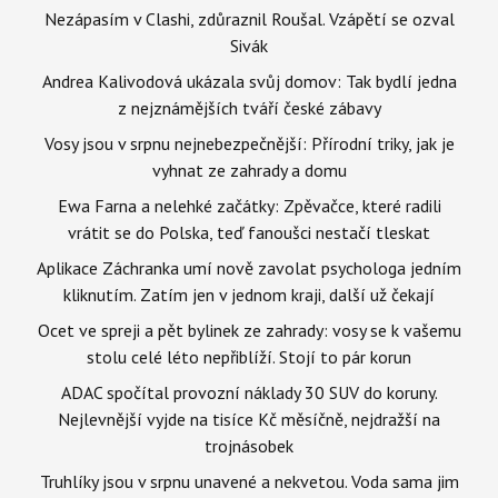
Nezápasím v Clashi, zdůraznil Roušal. Vzápětí se ozval
Sivák
Andrea Kalivodová ukázala svůj domov: Tak bydlí jedna
z nejznámějších tváří české zábavy
Vosy jsou v srpnu nejnebezpečnější: Přírodní triky, jak je
vyhnat ze zahrady a domu
Ewa Farna a nelehké začátky: Zpěvačce, které radili
vrátit se do Polska, teď fanoušci nestačí tleskat
Aplikace Záchranka umí nově zavolat psychologa jedním
kliknutím. Zatím jen v jednom kraji, další už čekají
Ocet ve spreji a pět bylinek ze zahrady: vosy se k vašemu
stolu celé léto nepřiblíží. Stojí to pár korun
ADAC spočítal provozní náklady 30 SUV do koruny.
Nejlevnější vyjde na tisíce Kč měsíčně, nejdražší na
trojnásobek
Truhlíky jsou v srpnu unavené a nekvetou. Voda sama jim