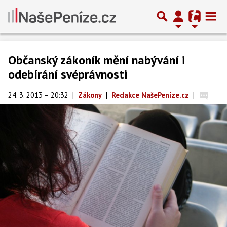
Občanský zákoník mění nabývání i
odebírání svéprávnosti
24. 3. 2013 – 20:32
|
Zákony
|
Redakce NašePeníze.cz
|