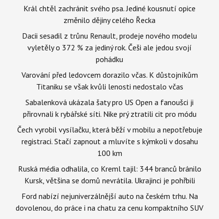
Král chtěl zachránit svého psa. Jediné kousnutí opice
změnilo dějiny celého Řecka
Dacii sesadil z trůnu Renault, prodeje nového modelu
vyletěly o 372 % za jediný rok. Češi ale jedou svojí
pohádku
Varování před ledovcem dorazilo včas. K důstojníkům
Titaniku se však kvůli lenosti nedostalo včas
Sabalenková ukázala šaty pro US Open a fanoušci ji
přirovnali k rybářské síti. Nike prý ztratili cit pro módu
Čech vyrobil vysílačku, která běží v mobilu a nepotřebuje
registraci. Stačí zapnout a mluvíte s kýmkoli v dosahu
100 km
Ruská média odhalila, co Kreml tajil: 344 branců bránilo
Kursk, většina se domů nevrátila. Ukrajinci je pohřbili
Ford nabízí nejuniverzálnější auto na českém trhu. Na
dovolenou, do práce i na chatu za cenu kompaktního SUV