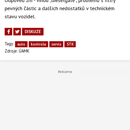
Odpověď zní - vinou „dieselgate“, problémů s filtry
pevných částic a dalších nedostatků v technickém
stavu vozidel.
DISKUZE
Tagy:
auto
kontrola
servis
STK
Zdroje:
ÚAMK