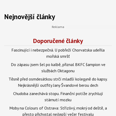
Nejnovější články
Doporučené články
Fascinující i nebezpečná. U pobřeží Chorvatska udeřila
mořská smršť
Do zápasu jsem šel po kalbě, přiznal BKFC šampion ve
službách Oktagonu
Těsně před osmdesátkou strčí mladší kolegyně do kapsy.
Nejkrásnější outfity Jany Švandové berou dech
Chudoba zanechává stopu. Finanční potíže zrychlují
stárnutí mozku
Moby na Colours of Ostrava: Střízlivý, mokrý od deště, a
přesto přichystal nejlepší večer festivalu