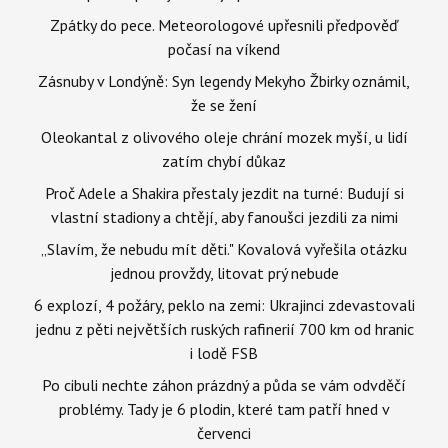
Zpátky do pece. Meteorologové upřesnili předpověď
počasí na víkend
Zásnuby v Londýně: Syn legendy Mekyho Žbirky oznámil,
že se žení
Oleokantal z olivového oleje chrání mozek myší, u lidí
zatím chybí důkaz
Proč Adele a Shakira přestaly jezdit na turné: Budují si
vlastní stadiony a chtějí, aby fanoušci jezdili za nimi
„Slavím, že nebudu mít děti." Kovalová vyřešila otázku
jednou provždy, litovat prý nebude
6 explozí, 4 požáry, peklo na zemi: Ukrajinci zdevastovali
jednu z pěti největších ruských rafinerií 700 km od hranic
i lodě FSB
Po cibuli nechte záhon prázdný a půda se vám odvděčí
problémy. Tady je 6 plodin, které tam patří hned v
červenci