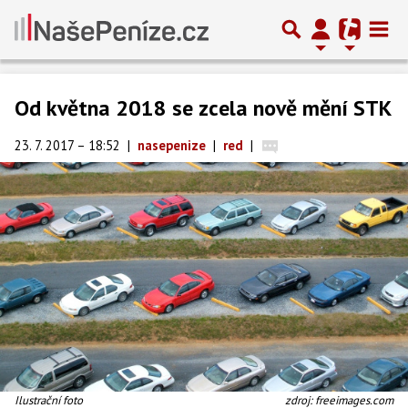
Od května 2018 se zcela nově mění STK
23. 7. 2017 – 18:52
|
nasepenize
|
red
|
Ilustrační foto
zdroj: freeimages.com