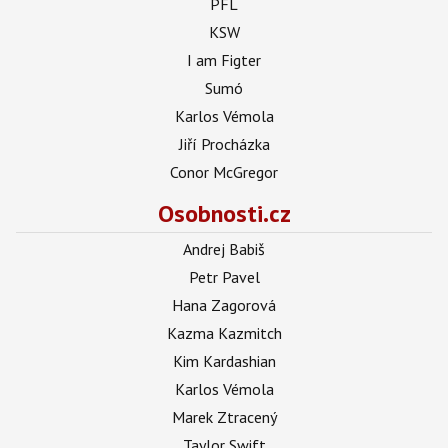
PFL
KSW
I am Figter
Sumó
Karlos Vémola
Jiří Procházka
Conor McGregor
Osobnosti.cz
Andrej Babiš
Petr Pavel
Hana Zagorová
Kazma Kazmitch
Kim Kardashian
Karlos Vémola
Marek Ztracený
Taylor Swift