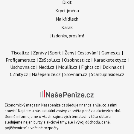
Dixit
Krycí jména
Na křídlech
Karak
Jízdenky, prosím!
Tiscali.cz
|
Zprávy
|
Sport
|
Ženy
|
Cestování
|
Games.cz
|
Profigamers.cz
|
ZeStolu.cz
|
Osobnosti.cz
|
Karaoketexty.cz
|
Úschovna.cz
|
Nedd.cz
|
Moulík.cz
|
Fights.cz
|
Dokina.cz
|
CZhity.cz
|
Našepeníze.cz
|
Srovnám.cz
|
StartupInsider.cz
Ekonomický magazín Nasepenize.cz sleduje finance a vše, co s nimi
souvisí. Najdete u nás aktuální zprávy ze světa peněz a akciových trhů.
Denně informujeme o všech zajímavých tématech v této oblasti -
sledujeme nejen burzy a akciové trhy, ale i vývoj důchodů, daně,
pojišťovnictví a veřejné rozpočty.