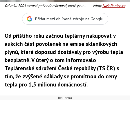
Od roku 2001 vzrostl počet domácností, které jsou
zdroj:
NašePeníze.cz
zásobovány teplem z tepláren, o téměř 75 000.,
Foto:SXC
Přidat mezi oblíbené zdroje na Googlu
Od příštího roku začnou teplárny nakupovat v
aukcích část povolenek na emise skleníkových
plynů, které doposud dostávaly pro výrobu tepla
bezplatně. V úterý o tom informovalo
Teplárenské sdružení České republiky (TS ČR) s
tím, že zvýšené náklady se promítnou do ceny
tepla pro 1,5 milionu domácností.