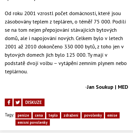
Od roku 2001 vzrostl počet domácností, které jsou
zásobovány teplem z tepláren, o téměř 75 000. Podílí
se na tom nejen přepojování stávajících bytových
domů, ale i napojování nových. Celkem bylo v letech
2001 až 2010 dokončeno 330 000 bytů, z toho jen v
bytových domech jich bylo 125 000. Ty mají v
podstatě dvojí volbu – vytápění zemním plynem nebo
teplárnou.
-
Jan Soukup | MED
DISKUZE
Tagy:
peníze
cena
teplo
zdražení
povolenky
emise
emisní povolenky