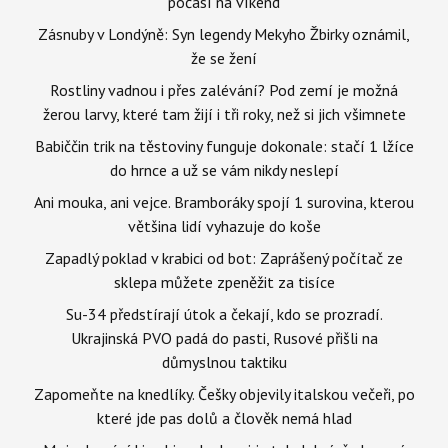
počasí na víkend
Zásnuby v Londýně: Syn legendy Mekyho Žbirky oznámil,
že se žení
Rostliny vadnou i přes zalévání? Pod zemí je možná
žerou larvy, které tam žijí i tři roky, než si jich všimnete
Babiččin trik na těstoviny funguje dokonale: stačí 1 lžíce
do hrnce a už se vám nikdy neslepí
Ani mouka, ani vejce. Bramboráky spojí 1 surovina, kterou
většina lidí vyhazuje do koše
Zapadlý poklad v krabici od bot: Zaprášený počítač ze
sklepa můžete zpeněžit za tisíce
Su-34 předstírají útok a čekají, kdo se prozradí.
Ukrajinská PVO padá do pasti, Rusové přišli na
důmyslnou taktiku
Zapomeňte na knedlíky. Češky objevily italskou večeři, po
které jde pas dolů a člověk nemá hlad