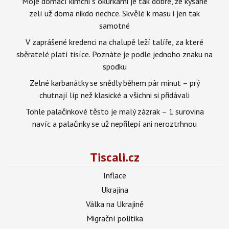
Moje domácí kimchi s okurkami je tak dobré, že kysané
zelí už doma nikdo nechce. Skvělé k masu i jen tak
samotné
V zaprášené kredenci na chalupě leží talíře, za které
sběratelé platí tisíce. Poznáte je podle jednoho znaku na
spodku
Zelné karbanátky se snědly během pár minut – prý
chutnají líp než klasické a všichni si přidávali
Tohle palačinkové těsto je malý zázrak – 1 surovina
navíc a palačinky se už nepřilepí ani neroztrhnou
Tiscali.cz
Inflace
Ukrajina
Válka na Ukrajině
Migrační politika