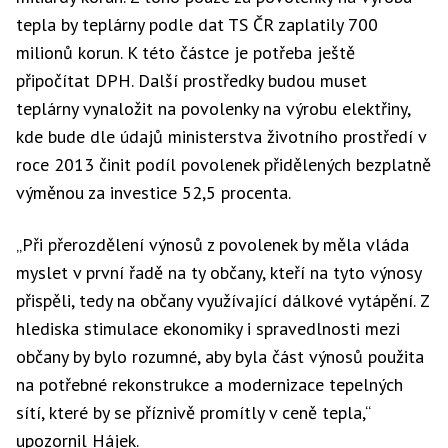
tepla by teplárny podle dat TS ČR zaplatily 700
milionů korun. K této částce je potřeba ještě
připočítat DPH. Další prostředky budou muset
teplárny vynaložit na povolenky na výrobu elektřiny,
kde bude dle údajů ministerstva životního prostředí v
roce 2013 činit podíl povolenek přidělených bezplatně
výměnou za investice 52,5 procenta.
„Při přerozdělení výnosů z povolenek by měla vláda
myslet v první řadě na ty občany, kteří na tyto výnosy
přispěli, tedy na občany využívající dálkové vytápění. Z
hlediska stimulace ekonomiky i spravedlnosti mezi
občany by bylo rozumné, aby byla část výnosů použita
na potřebné rekonstrukce a modernizace tepelných
sítí, které by se příznivě promítly v ceně tepla,“
upozornil Hájek.