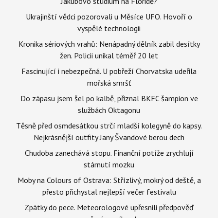
Jakubovo studium na Floridě?
Ukrajinští vědci pozorovali u Měsíce UFO. Hovoří o
vyspělé technologii
Kronika sériových vrahů: Nenápadný dělník zabil desítky
žen. Policii unikal téměř 20 let
Fascinující i nebezpečná. U pobřeží Chorvatska udeřila
mořská smršť
Do zápasu jsem šel po kalbě, přiznal BKFC šampion ve
službách Oktagonu
Těsně před osmdesátkou strčí mladší kolegyně do kapsy.
Nejkrásnější outfity Jany Švandové berou dech
Chudoba zanechává stopu. Finanční potíže zrychlují
stárnutí mozku
Moby na Colours of Ostrava: Střízlivý, mokrý od deště, a
přesto přichystal nejlepší večer festivalu
Zpátky do pece. Meteorologové upřesnili předpověď