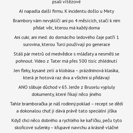
psali vítězové
AI napadla další firmu. K incidentu došlo u Mety
Brambory vám nevyklíčí ani po 4 měsících, stačí k nim
přidat věc, kterou má každý doma
Ani cukr, ani med: do domácího ledového čaje patří 1
surovina, kterou Turci používají po generace
Stáli pár metrů od medvědice s mláďaty a nesměli se
pohnout. Video z Tater má přes 500 tisíc zhlédnutí
Jen fleky, kysané zelí a klobása – prázdninová klasika,
která je hotová raz dva a všichni si přidávají
ANO slibuje důchod v 65. Jenže z Bruselu vypluly
dokumenty, které říkají něco jiného
Tahle bramboračka je náš rodinný poklad – recept se dědí
a dokonalou chuť jí dává právě tato speciální jíška
Když chci něco dobrého a rychlého ke kafíčku, peču tyto
skořicové sušenky – křupavé navrchu a krásně vláčné