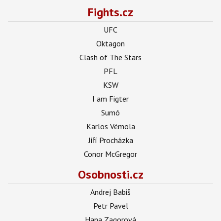
Fights.cz
UFC
Oktagon
Clash of The Stars
PFL
KSW
I am Figter
Sumó
Karlos Vémola
Jiří Procházka
Conor McGregor
Osobnosti.cz
Andrej Babiš
Petr Pavel
Hana Zagorová