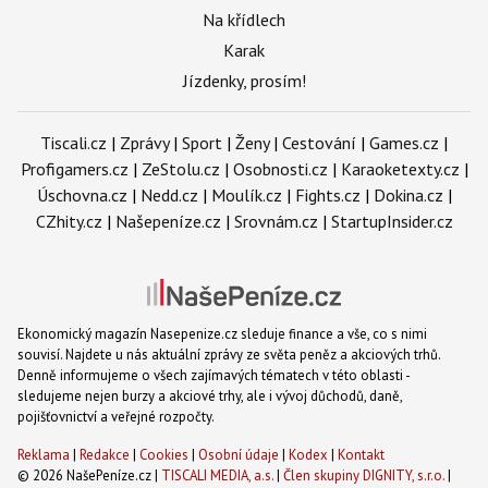
Na křídlech
Karak
Jízdenky, prosím!
Tiscali.cz
|
Zprávy
|
Sport
|
Ženy
|
Cestování
|
Games.cz
|
Profigamers.cz
|
ZeStolu.cz
|
Osobnosti.cz
|
Karaoketexty.cz
|
Úschovna.cz
|
Nedd.cz
|
Moulík.cz
|
Fights.cz
|
Dokina.cz
|
CZhity.cz
|
Našepeníze.cz
|
Srovnám.cz
|
StartupInsider.cz
Ekonomický magazín Nasepenize.cz sleduje finance a vše, co s nimi
souvisí. Najdete u nás aktuální zprávy ze světa peněz a akciových trhů.
Denně informujeme o všech zajímavých tématech v této oblasti -
sledujeme nejen burzy a akciové trhy, ale i vývoj důchodů, daně,
pojišťovnictví a veřejné rozpočty.
Reklama
|
Redakce
|
Cookies
|
Osobní údaje
|
Kodex
|
Kontakt
© 2026 NašePeníze.cz |
TISCALI MEDIA, a.s.
|
Člen skupiny DIGNITY, s.r.o.
|