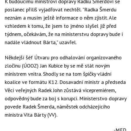
K budoucímu ministrovi dopravy Radku Šmerdovi se
poslanec příliš vyjadřovat nechtěl. "Radka Šmerdu
neznám a musím ještě informace o něm zjistit. Ale
vzhledem k tomu, že jsem to jméno slyšel již před
týdnem, očekávám, že na ministerstvu dopravy bude i
nadále vládnout Bárta," uzavřel.
Někdejší šéf Útvaru pro odhalování organizovaného
zločinu (ÚOOZ) Jan Kubice by se mě stát novým
ministrem vnitra. Shodly se na tom špičky vládní
koalice ve formátu K12. Dosavadní ministr a předseda
Věcí veřejných Radek John zůstává vicepremiérem,
odpovědný bude za boj s korupcí. Ministerstvo dopravy
povede Radek Šmerda, náměstek odcházejícího
ministra Víta Bárty (VV).
-MED