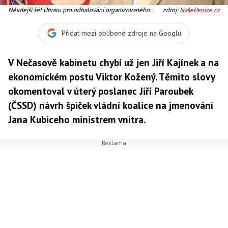
Někdejší šéf Útvaru pro odhalování organizovaného
zdroj:
NašePeníze.cz
zločinu (ÚOOZ) Jan Kubice by se mě stát novým
ministrem vnitra, Foto:
Přidat mezi oblíbené zdroje na Googlu
V Nečasově kabinetu chybí už jen Jiří Kajínek a na
ekonomickém postu Viktor Kožený. Těmito slovy
okomentoval v úterý poslanec Jiří Paroubek
(ČSSD) návrh špiček vládní koalice na jmenování
Jana Kubiceho ministrem vnitra.