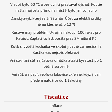
V autě bylo 60 °C a pes uvnitř přestával dýchat. Policie
našla majitele přímo na místě, bylo jim to jedno
Dánský zvyk, který se šíří i u nás. Účet za elektřinu díky
němu klesne až o 12 %
Rusové mají problém, Ukrajina nakoupí 100 raket pro
Patriot. Zaplatí to EU, posílá přes 24 miliard Kč
Kolik si vydělá kuchařka ve školní jídelně za měsíc? Ta
částka vás nejspíš překvapí
Ani cukr, ani sůl: rajčatová omáčka ztratí kyselost po 1
běžné surovině
Ani sůl, ani pepř: vepřová krkovice zkřehne, když ji den
předem naložíte do 1 tekutiny
Tiscali.cz
Inflace