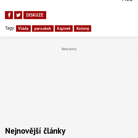
DISKUZE
Tagy:
Vláda
paroubek
Kajínek
Kožený
Nejnovější články