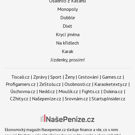
Osadníci z Katanu
Monopoly
Dobble
Dixit
Krycí jména
Na křídlech
Karak
Jízdenky, prosím!
Tiscali.cz
|
Zprávy
|
Sport
|
Ženy
|
Cestování
|
Games.cz
|
Profigamers.cz
|
ZeStolu.cz
|
Osobnosti.cz
|
Karaoketexty.cz
|
Úschovna.cz
|
Nedd.cz
|
Moulík.cz
|
Fights.cz
|
Dokina.cz
|
CZhity.cz
|
Našepeníze.cz
|
Srovnám.cz
|
StartupInsider.cz
Ekonomický magazín Nasepenize.cz sleduje finance a vše, co s nimi