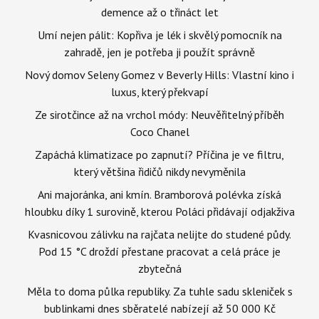
demence až o třináct let
Umí nejen pálit: Kopřiva je lék i skvělý pomocník na
zahradě, jen je potřeba ji použít správně
Nový domov Seleny Gomez v Beverly Hills: Vlastní kino i
luxus, který překvapí
Ze sirotčince až na vrchol módy: Neuvěřitelný příběh
Coco Chanel
Zapáchá klimatizace po zapnutí? Příčina je ve filtru,
který většina řidičů nikdy nevyměnila
Ani majoránka, ani kmín. Bramborová polévka získá
hloubku díky 1 surovině, kterou Poláci přidávají odjakživa
Kvasnicovou zálivku na rajčata nelijte do studené půdy.
Pod 15 °C droždí přestane pracovat a celá práce je
zbytečná
Měla to doma půlka republiky. Za tuhle sadu skleniček s
bublinkami dnes sběratelé nabízejí až 50 000 Kč