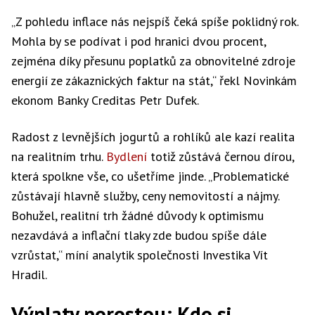
„Z pohledu inflace nás nejspíš čeká spíše poklidný rok.
Mohla by se podívat i pod hranici dvou procent,
zejména díky přesunu poplatků za obnovitelné zdroje
energií ze zákaznických faktur na stát,“ řekl Novinkám
ekonom Banky Creditas Petr Dufek.
Radost z levnějších jogurtů a rohlíků ale kazí realita
na realitním trhu.
Bydlení
totiž zůstává černou dírou,
která spolkne vše, co ušetříme jinde. „Problematické
zůstávají hlavně služby, ceny nemovitostí a nájmy.
Bohužel, realitní trh žádné důvody k optimismu
nezavdává a inflační tlaky zde budou spíše dále
vzrůstat,“ míní analytik společnosti Investika Vít
Hradil.
Výplaty porostou: Kdo si