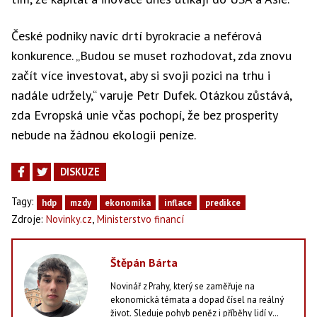
České podniky navíc drtí byrokracie a neférová
konkurence. „Budou se muset rozhodovat, zda znovu
začít více investovat, aby si svoji pozici na trhu i
nadále udržely,“ varuje Petr Dufek. Otázkou zůstává,
zda Evropská unie včas pochopí, že bez prosperity
nebude na žádnou ekologii peníze.
DISKUZE
Tagy:
hdp
mzdy
ekonomika
inflace
predikce
,
Zdroje:
Novinky.cz
Ministerstvo financí
Štěpán Bárta
Novinář z Prahy, který se zaměřuje na
ekonomická témata a dopad čísel na reálný
život. Sleduje pohyb peněz i příběhy lidí v