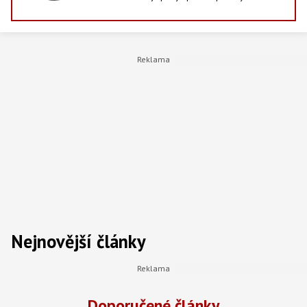
jejich stínu - od statistik po každodenní
rozhodnutí domácností. Vedle psaní zpráv
studuje vysokou školu, zajímá se o dění
kolem sebe a ve volném čase rád zajde do
kina, stráví večer s přáteli nebo si zahraje
počítačovou hru. Věří, že i v ekonomice se dají
najít příběhy, které mají co říct.
Nejnovější články
Doporučené články