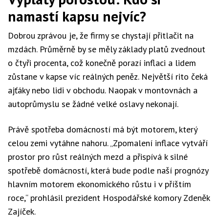
namastí kapsu nejvíc?
Dobrou zprávou je, že firmy se chystají přitlačit na
mzdách. Průměrně by se měly základy platů zvednout
o čtyři procenta, což konečně porazí inflaci a lidem
zůstane v kapse víc reálných peněz. Největší rito čeká
ajťáky nebo lidi v obchodu. Naopak v montovnách a
autoprůmyslu se žádné velké oslavy nekonají.
Právě spotřeba domácností má být motorem, který
celou zemi vytáhne nahoru. „Zpomalení inflace vytváří
prostor pro růst reálných mezd a přispívá k silné
spotřebě domácností, která bude podle naší prognózy
hlavním motorem ekonomického růstu i v příštím
roce,“ prohlásil prezident Hospodářské komory Zdeněk
Zajíček.