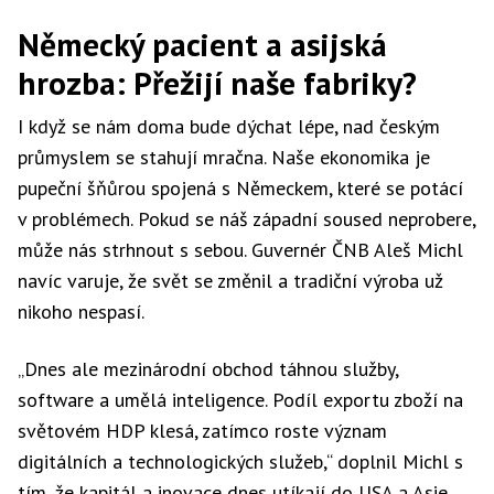
Německý pacient a asijská
hrozba: Přežijí naše fabriky?
I když se nám doma bude dýchat lépe, nad českým
průmyslem se stahují mračna. Naše ekonomika je
pupeční šňůrou spojená s Německem, které se potácí
v problémech. Pokud se náš západní soused neprobere,
může nás strhnout s sebou. Guvernér ČNB Aleš Michl
navíc varuje, že svět se změnil a tradiční výroba už
nikoho nespasí.
„Dnes ale mezinárodní obchod táhnou služby,
software a umělá inteligence. Podíl exportu zboží na
světovém HDP klesá, zatímco roste význam
digitálních a technologických služeb,“ doplnil Michl s
tím, že kapitál a inovace dnes utíkají do USA a Asie.