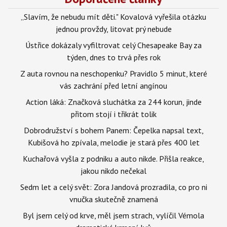
„Slavím, že nebudu mít děti." Kovalová vyřešila otázku
jednou provždy, litovat prý nebude
Ústřice dokázaly vyfiltrovat celý Chesapeake Bay za
týden, dnes to trvá přes rok
Z auta rovnou na neschopenku? Pravidlo 5 minut, které
vás zachrání před letní angínou
Action láká: Značková sluchátka za 244 korun, jinde
přitom stojí i třikrát tolik
Dobrodružství s bohem Panem: Čepelka napsal text,
Kubišová ho zpívala, melodie je stará přes 400 let
Kuchařová vyšla z podniku a auto nikde. Přišla reakce,
jakou nikdo nečekal
Sedm let a celý svět: Zora Jandová prozradila, co pro ni
vnučka skutečně znamená
Byl jsem celý od krve, měl jsem strach, vylíčil Vémola