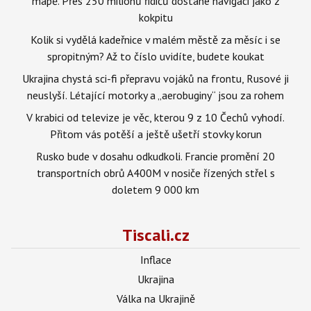
mapě. Přes 250 milionů řidičů dostane navigaci jako z
kokpitu
Kolik si vydělá kadeřnice v malém městě za měsíc i se
spropitným? Až to číslo uvidíte, budete koukat
Ukrajina chystá sci-fi přepravu vojáků na frontu, Rusové ji
neuslyší. Létající motorky a „aerobuginy“ jsou za rohem
V krabici od televize je věc, kterou 9 z 10 Čechů vyhodí.
Přitom vás potěší a ještě ušetří stovky korun
Rusko bude v dosahu odkudkoli. Francie promění 20
transportních obrů A400M v nosiče řízených střel s
doletem 9 000 km
Tiscali.cz
Inflace
Ukrajina
Válka na Ukrajině