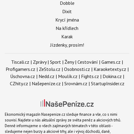
Dobble
Dixit
Krycí jména
Na křídlech
Karak
Jízdenky, prosím!
Tiscali.cz
|
Zprávy
|
Sport
|
Ženy
|
Cestování
|
Games.cz
|
Profigamers.cz
|
ZeStolu.cz
|
Osobnosti.cz
|
Karaoketexty.cz
|
Úschovna.cz
|
Nedd.cz
|
Moulík.cz
|
Fights.cz
|
Dokina.cz
|
CZhity.cz
|
Našepeníze.cz
|
Srovnám.cz
|
StartupInsider.cz
Ekonomický magazín Nasepenize.cz sleduje finance a vše, co s nimi
souvisí. Najdete u nás aktuální zprávy ze světa peněz a akciových trhů.
Denně informujeme o všech zajímavých tématech v této oblasti -
sledujeme nejen burzy a akciové trhy, ale i vývoj důchodů, daně,