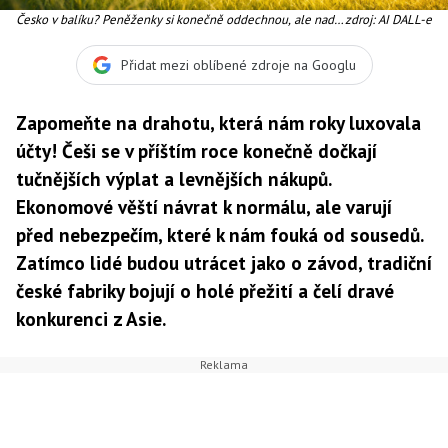
Česko v balíku? Peněženky si konečně oddechnou, ale nad
zdroj: AI DALL-e
naším průmyslem visí děsivý stín
Přidat mezi oblíbené zdroje na Googlu
Zapomeňte na drahotu, která nám roky luxovala
účty! Češi se v příštím roce konečně dočkají
tučnějších výplat a levnějších nákupů.
Ekonomové věští návrat k normálu, ale varují
před nebezpečím, které k nám fouká od sousedů.
Zatímco lidé budou utrácet jako o závod, tradiční
české fabriky bojují o holé přežití a čelí dravé
konkurenci z Asie.