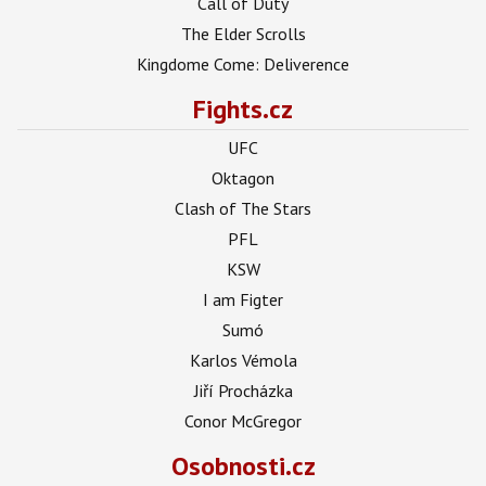
Call of Duty
The Elder Scrolls
Kingdome Come: Deliverence
Fights.cz
UFC
Oktagon
Clash of The Stars
PFL
KSW
I am Figter
Sumó
Karlos Vémola
Jiří Procházka
Conor McGregor
Osobnosti.cz