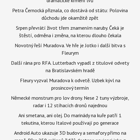
dramatické krmení lvů
Petra Černocká přiznala, co dostává od státu: Polovina
důchodu jde okamžitě zpět
Srpen převrátí život třem znamením naruby. Čeká je
štěstí, odměna i změna, na kterou dlouho čekala
Novotný řeší Muradova. Ve hře je Jotko i další bitva s
Fleurym
Další rána pro RFA. Lutterbach vypadl z titulové odvety
na Bratislavském hradě
Fleury vyzval Muradova k odvetě. Uzbek kývl na
prosincový termín
Německé monstrum pro lov drony. Nese 2 tuny výzbroje,
radar i 12 stíhacích dronů najednou
Ani smetana, ani olej. Do marinády na kuře patří 1
tekutina, kterou Italové používají po generace
Android Auto ukazuje 3D budovy a semafory přímo na