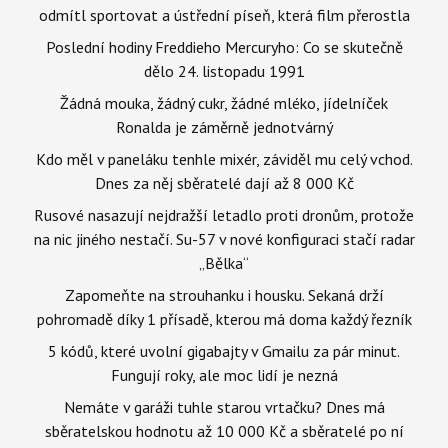
odmítl sportovat a ústřední píseň, která film přerostla
Poslední hodiny Freddieho Mercuryho: Co se skutečně
dělo 24. listopadu 1991
Žádná mouka, žádný cukr, žádné mléko, jídelníček
Ronalda je záměrně jednotvárný
Kdo měl v paneláku tenhle mixér, záviděl mu celý vchod.
Dnes za něj sběratelé dají až 8 000 Kč
Rusové nasazují nejdražší letadlo proti dronům, protože
na nic jiného nestačí. Su-57 v nové konfiguraci stačí radar
„Bělka“
Zapomeňte na strouhanku i housku. Sekaná drží
pohromadě díky 1 přísadě, kterou má doma každý řezník
5 kódů, které uvolní gigabajty v Gmailu za pár minut.
Fungují roky, ale moc lidí je nezná
Nemáte v garáži tuhle starou vrtačku? Dnes má
sběratelskou hodnotu až 10 000 Kč a sběratelé po ní