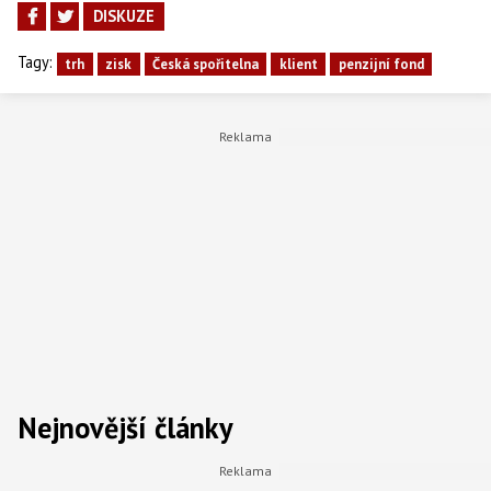
DISKUZE
Tagy:
trh
zisk
Česká spořitelna
klient
penzijní fond
Nejnovější články