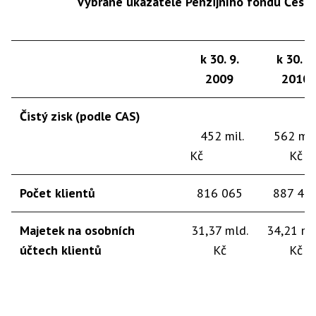
Vybrané ukazatele Penzijního fondu České
k 30. 9.
k 30. 9.
2009
2010
Čistý zisk (podle CAS)
452 mil.
562 mil
Kč
Kč
Počet klientů
816 065
887 47
Majetek na osobních
31,37 mld.
34,21 ml
účtech klientů
Kč
Kč