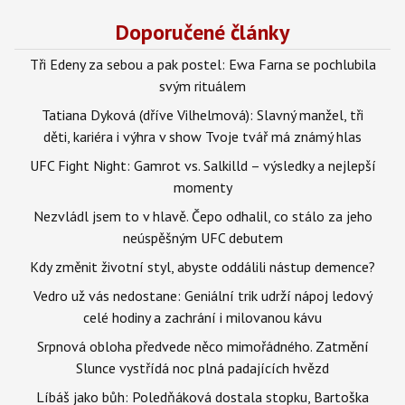
Doporučené články
Tři Edeny za sebou a pak postel: Ewa Farna se pochlubila
svým rituálem
Tatiana Dyková (dříve Vilhelmová): Slavný manžel, tři
děti, kariéra i výhra v show Tvoje tvář má známý hlas
UFC Fight Night: Gamrot vs. Salkilld – výsledky a nejlepší
momenty
Nezvládl jsem to v hlavě. Čepo odhalil, co stálo za jeho
neúspěšným UFC debutem
Kdy změnit životní styl, abyste oddálili nástup demence?
Vedro už vás nedostane: Geniální trik udrží nápoj ledový
celé hodiny a zachrání i milovanou kávu
Srpnová obloha předvede něco mimořádného. Zatmění
Slunce vystřídá noc plná padajících hvězd
Líbáš jako bůh: Poledňáková dostala stopku, Bartoška