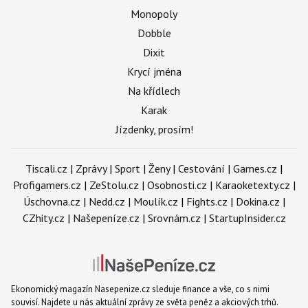
Monopoly
Dobble
Dixit
Krycí jména
Na křídlech
Karak
Jízdenky, prosím!
Tiscali.cz
|
Zprávy
|
Sport
|
Ženy
|
Cestování
|
Games.cz
|
Profigamers.cz
|
ZeStolu.cz
|
Osobnosti.cz
|
Karaoketexty.cz
|
Úschovna.cz
|
Nedd.cz
|
Moulík.cz
|
Fights.cz
|
Dokina.cz
|
CZhity.cz
|
Našepeníze.cz
|
Srovnám.cz
|
StartupInsider.cz
Ekonomický magazín Nasepenize.cz sleduje finance a vše, co s nimi
souvisí. Najdete u nás aktuální zprávy ze světa peněz a akciových trhů.