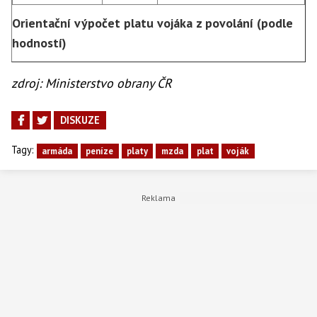
Orientační výpočet platu vojáka z povolání (podle
hodností)
zdroj: Ministerstvo obrany ČR
DISKUZE
Tagy:
armáda
peníze
platy
mzda
plat
voják