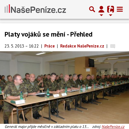
Platy vojáků se mění - Přehled
23. 5. 2013 – 16:22
|
Práce
|
Redakce NašePeníze.cz
|
Generál major přijde měsíčně v základním platu o 13
zdroj:
NašePeníze.cz