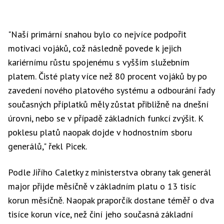
"Naší primární snahou bylo co nejvíce podpořit
motivaci vojáků, což následně povede k jejich
kariérnímu růstu spojenému s vyšším služebním
platem. Čisté platy více než 80 procent vojáků by po
zavedení nového platového systému a odbourání řady
současných příplatků měly zůstat přibližně na dnešní
úrovni, nebo se v případě základních funkcí zvýšit. K
poklesu platů naopak dojde v hodnostním sboru
generálů," řekl Picek.
Podle Jiřího Caletky z ministerstva obrany tak generál
major přijde měsíčně v základním platu o 13 tisíc
korun měsíčně. Naopak praporčík dostane téměř o dva
tisíce korun více, než činí jeho současná základní