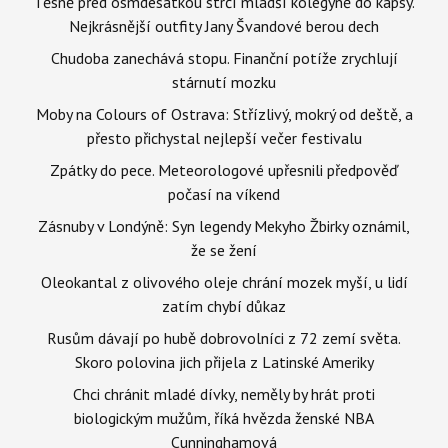
Těsně před osmdesátkou strčí mladší kolegyně do kapsy.
Nejkrásnější outfity Jany Švandové berou dech
Chudoba zanechává stopu. Finanční potíže zrychlují
stárnutí mozku
Moby na Colours of Ostrava: Střízlivý, mokrý od deště, a
přesto přichystal nejlepší večer festivalu
Zpátky do pece. Meteorologové upřesnili předpověď
počasí na víkend
Zásnuby v Londýně: Syn legendy Mekyho Žbirky oznámil,
že se žení
Oleokantal z olivového oleje chrání mozek myší, u lidí
zatím chybí důkaz
Rusům dávají po hubě dobrovolníci z 72 zemí světa.
Skoro polovina jich přijela z Latinské Ameriky
Chci chránit mladé dívky, neměly by hrát proti
biologickým mužům, říká hvězda ženské NBA
Cunninghamová