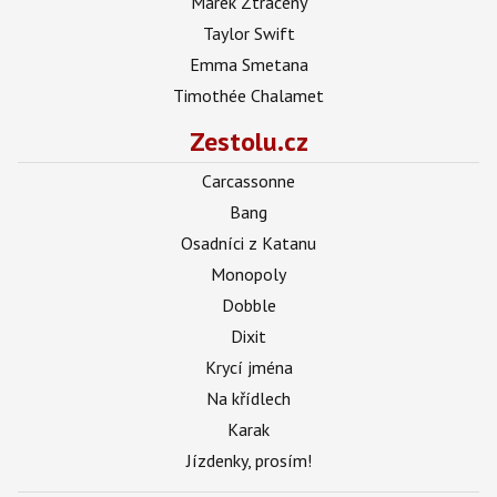
Marek Ztracený
Taylor Swift
Emma Smetana
Timothée Chalamet
Zestolu.cz
Carcassonne
Bang
Osadníci z Katanu
Monopoly
Dobble
Dixit
Krycí jména
Na křídlech
Karak
Jízdenky, prosím!