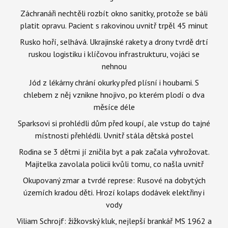
Záchranáři nechtěli rozbít okno sanitky, protože se báli
platit opravu. Pacient s rakovinou uvnitř trpěl 45 minut
Rusko hoří, selhává. Ukrajinské rakety a drony tvrdě drtí
ruskou logistiku i klíčovou infrastrukturu, vojáci se
nehnou
Jód z lékárny chrání okurky před plísní i houbami. S
chlebem z něj vznikne hnojivo, po kterém plodí o dva
měsíce déle
Sparksovi si prohlédli dům před koupí, ale vstup do tajné
místnosti přehlédli. Uvnitř stála dětská postel
Rodina se 3 dětmi jí zničila byt a pak začala vyhrožovat.
Majitelka zavolala policii kvůli tomu, co našla uvnitř
Okupovaný zmar a tvrdé represe: Rusové na dobytých
územích kradou děti. Hrozí kolaps dodávek elektřiny i
vody
Viliam Schrojf: žižkovský kluk, nejlepší brankář MS 1962 a