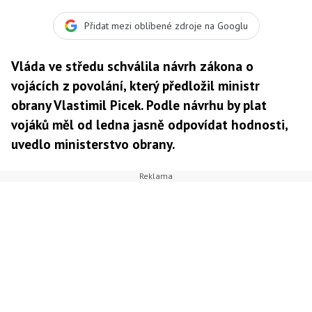
tisíc korun měsíčně. Naopak praporčík dostane téměř o
dva tisíce korun více, Foto: Army
Přidat mezi oblíbené zdroje na Googlu
Vláda ve středu schválila návrh zákona o
vojácích z povolání, který předložil ministr
obrany Vlastimil Picek. Podle návrhu by plat
vojáků měl od ledna jasně odpovídat hodnosti,
uvedlo ministerstvo obrany.