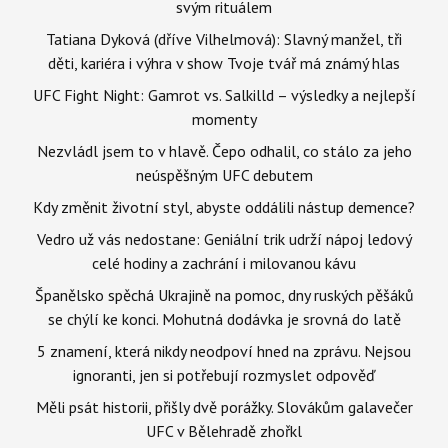
svým rituálem
Tatiana Dyková (dříve Vilhelmová): Slavný manžel, tři
děti, kariéra i výhra v show Tvoje tvář má známý hlas
UFC Fight Night: Gamrot vs. Salkilld – výsledky a nejlepší
momenty
Nezvládl jsem to v hlavě. Čepo odhalil, co stálo za jeho
neúspěšným UFC debutem
Kdy změnit životní styl, abyste oddálili nástup demence?
Vedro už vás nedostane: Geniální trik udrží nápoj ledový
celé hodiny a zachrání i milovanou kávu
Španělsko spěchá Ukrajině na pomoc, dny ruských pěšáků
se chýlí ke konci. Mohutná dodávka je srovná do latě
5 znamení, která nikdy neodpoví hned na zprávu. Nejsou
ignoranti, jen si potřebují rozmyslet odpověď
Měli psát historii, přišly dvě porážky. Slovákům galavečer
UFC v Bělehradě zhořkl