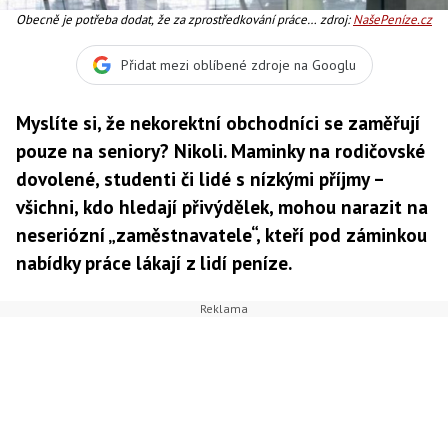
Obecně je potřeba dodat, že za zprostředkování práce
zdroj:
NašePeníze.cz
nelze podle zákona o zaměstnanosti žádat jakoukoli
úhradu. Foto:SXC, Text:dTest
Přidat mezi oblíbené zdroje na Googlu
Myslíte si, že nekorektní obchodníci se zaměřují
pouze na seniory? Nikoli. Maminky na rodičovské
dovolené, studenti či lidé s nízkými příjmy –
všichni, kdo hledají přivýdělek, mohou narazit na
neseriózní „zaměstnavatele“, kteří pod záminkou
nabídky práce lákají z lidí peníze.