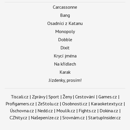
Carcassonne
Bang
Osadníci z Katanu
Monopoly
Dobble
Dixit
Krycí jména
Na křídlech
Karak
Jízdenky, prosím!
Tiscali.cz
|
Zprávy
|
Sport
|
Ženy
|
Cestování
|
Games.cz
|
Profigamers.cz
|
ZeStolu.cz
|
Osobnosti.cz
|
Karaoketexty.cz
|
Úschovna.cz
|
Nedd.cz
|
Moulík.cz
|
Fights.cz
|
Dokina.cz
|
CZhity.cz
|
Našepeníze.cz
|
Srovnám.cz
|
StartupInsider.cz