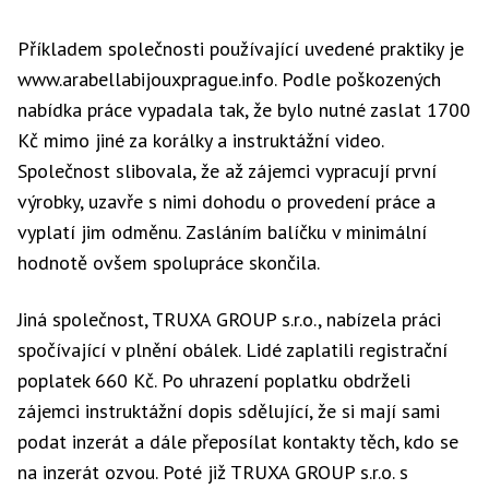
Příkladem společnosti používající uvedené praktiky je
www.arabellabijouxprague.info. Podle poškozených
nabídka práce vypadala tak, že bylo nutné zaslat 1700
Kč mimo jiné za korálky a instruktážní video.
Společnost slibovala, že až zájemci vypracují první
výrobky, uzavře s nimi dohodu o provedení práce a
vyplatí jim odměnu. Zasláním balíčku v minimální
hodnotě ovšem spolupráce skončila.
Jiná společnost, TRUXA GROUP s.r.o., nabízela práci
spočívající v plnění obálek. Lidé zaplatili registrační
poplatek 660 Kč. Po uhrazení poplatku obdrželi
zájemci instruktážní dopis sdělující, že si mají sami
podat inzerát a dále přeposílat kontakty těch, kdo se
na inzerát ozvou. Poté již TRUXA GROUP s.r.o. s