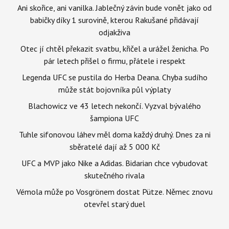
Ani skořice, ani vanilka. Jablečný závin bude vonět jako od
babičky díky 1 surovině, kterou Rakušané přidávají
odjakživa
Otec jí chtěl překazit svatbu, křičel a urážel ženicha. Po
pár letech přišel o firmu, přátele i respekt
Legenda UFC se pustila do Herba Deana. Chyba sudího
může stát bojovníka půl výplaty
Blachowicz ve 43 letech nekončí. Vyzval bývalého
šampiona UFC
Tuhle sifonovou láhev měl doma každý druhý. Dnes za ni
sběratelé dají až 5 000 Kč
UFC a MVP jako Nike a Adidas. Bidarian chce vybudovat
skutečného rivala
Vémola může po Vosgrönem dostat Pütze. Němec znovu
otevřel starý duel