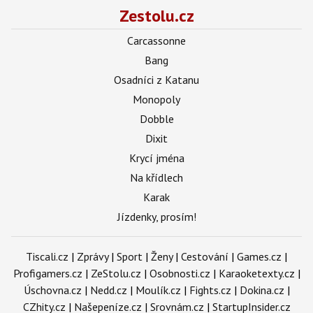
Zestolu.cz
Carcassonne
Bang
Osadníci z Katanu
Monopoly
Dobble
Dixit
Krycí jména
Na křídlech
Karak
Jízdenky, prosím!
Tiscali.cz
|
Zprávy
|
Sport
|
Ženy
|
Cestování
|
Games.cz
|
Profigamers.cz
|
ZeStolu.cz
|
Osobnosti.cz
|
Karaoketexty.cz
|
Úschovna.cz
|
Nedd.cz
|
Moulík.cz
|
Fights.cz
|
Dokina.cz
|
CZhity.cz
|
Našepeníze.cz
|
Srovnám.cz
|
StartupInsider.cz