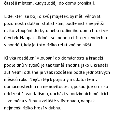
častěji místem, kudy zloději do domu pronikají.
Lidé, kteří se bojí o svůj majetek, by měli věnovat
pozornost i dalším statistikám, podle nichž největší
riziko vloupání do bytu nebo rodinního domu hrozí ve
čtvrtek. Naopak klidněji se mohou cítit o víkendech a
v pondělí, kdy je toto riziko relativně nejnižší.
Křivka rozdělení vloupání do domácností a krádeží
podle dnů v týdnů je tak téměř shodná jako u krádeží
aut. Velmi odlišné je však rozdělení podle jednotlivých
měsíců roku. Nejčastěji k pojistným událostem v
domácnostech a na nemovitostech, pokud jde o riziko
odcizení či vandalismu, dochází v podzimních měsících
– zejména v říjnu a zvláště v listopadu, naopak
nejmenší riziko hrozí v dubnu.