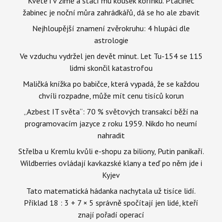
Kvete i v zimě a stačí mu kousek kořínku. Ptačinec
žabinec je noční můra zahrádkářů, dá se ho ale zbavit
Nejhloupější znamení zvěrokruhu: 4 hlupáci dle
astrologie
Ve vzduchu vydržel jen devět minut. Let Tu-154 se 115
lidmi skončil katastrofou
Maličká knížka po babičce, která vypadá, že se každou
chvíli rozpadne, může mít cenu tisíců korun
„Azbest IT světa“: 70 % světových transakcí běží na
programovacím jazyce z roku 1959. Nikdo ho neumí
nahradit
Střelba u Kremlu kvůli e-shopu za biliony, Putin panikaří.
Wildberries ovládají kavkazské klany a teď po něm jde i
Kyjev
Tato matematická hádanka nachytala už tisíce lidí.
Příklad 18 : 3 + 7 × 5 správně spočítají jen lidé, kteří
znají pořadí operací