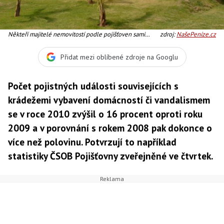
Někteří majitelé nemovitostí podle pojišťoven sami
zdroj:
NašePeníze.cz
nahrávají zlodějům tím, že si svůj majetek nedostatečně
chrání, Foto: SXC
Přidat mezi oblíbené zdroje na Googlu
Počet pojistných události souvisejících s
krádežemi vybavení domácností či vandalismem
se v roce 2010 zvýšil o 16 procent oproti roku
2009 a v porovnání s rokem 2008 pak dokonce o
více než polovinu. Potvrzují to například
statistiky ČSOB Pojišťovny zveřejněné ve čtvrtek.