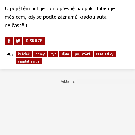
U pojištění aut je tomu přesně naopak: duben je
měsícem, kdy se podle záznamů kradou auta
nejčastěji.
DISKUZE
Tagy:
krádež
domy
byt
dům
pojištění
statistiky
vandalismus