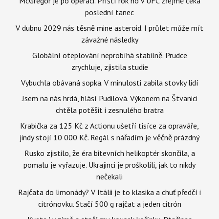
McGregor je po operaci. Příští rok ho v UFC zřejmě čeká
poslední tanec
V dubnu 2029 nás těsně mine asteroid. I průlet může mít
závažné následky
Globální oteplování neprobíhá stabilně. Prudce
zrychluje, zjistila studie
Vybuchla obávaná sopka. V minulosti zabila stovky lidí
Jsem na nás hrdá, hlásí Pudilová. Výkonem na Štvanici
chtěla potěšit i zesnulého bratra
Krabička za 125 Kč z Actionu ušetří tisíce za opraváře,
jindy stojí 10 000 Kč. Regál s nářadím je věčně prázdný
Rusko zjistilo, že éra bitevních helikoptér skončila, a
pomalu je vyřazuje. Ukrajinci je proškolili, jak to nikdy
nečekali
Rajčata do limonády? V Itálii je to klasika a chuť předčí i
citrónovku. Stačí 500 g rajčat a jeden citrón