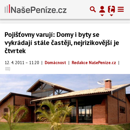
Pojišťovny varují: Domy i byty se
vykrádají stále častěji, nejrizikovější je
čtvrtek
12. 4. 2011 – 11:20
|
Domácnost
|
Redakce NašePeníze.cz
|