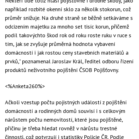
Někteří lidé totiž hlásí pojišťovně i drobné škody, jako
například rozbité okenní sklo za několik stokorun, což
průměr snižuje. Na druhé straně se běžně setkáváme s
odcizením majetku za mnoho set tisíc korun, přičemž
podíl takovýchto škod rok od roku roste ruku v ruce s
tím, jak se zvyšuje průměrná hodnota vybavení
domácností i jak rostou ceny stavebních materiálů a
prvků," poznamenal Jaroslav Král, ředitel odboru řízení
produktů neživotního pojištění ČSOB Pojišťovny.
<%Anketa260%>
Ačkoli vzestup počtu pojistných událostí z pojištění
domácností a rodinných domů souvisí i s celkovým
nárůstem počtu nemovitostí, které jsou pojištěné,
příčinu je třeba hledat rovněž v nárůstu trestné
činnosti, což potvrzují i statistiky Policie ČR. Podle