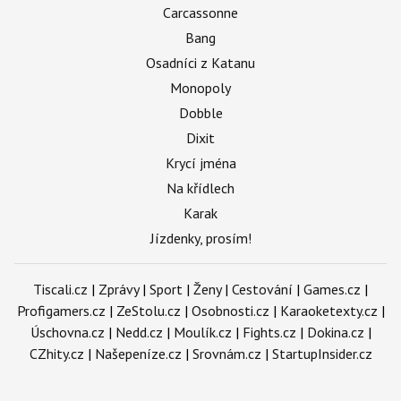
Carcassonne
Bang
Osadníci z Katanu
Monopoly
Dobble
Dixit
Krycí jména
Na křídlech
Karak
Jízdenky, prosím!
Tiscali.cz
|
Zprávy
|
Sport
|
Ženy
|
Cestování
|
Games.cz
|
Profigamers.cz
|
ZeStolu.cz
|
Osobnosti.cz
|
Karaoketexty.cz
|
Úschovna.cz
|
Nedd.cz
|
Moulík.cz
|
Fights.cz
|
Dokina.cz
|
CZhity.cz
|
Našepeníze.cz
|
Srovnám.cz
|
StartupInsider.cz