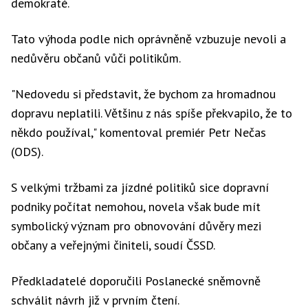
demokraté.
Tato výhoda podle nich oprávněně vzbuzuje nevoli a
nedůvěru občanů vůči politikům.
"Nedovedu si představit, že bychom za hromadnou
dopravu neplatili. Většinu z nás spíše překvapilo, že to
někdo používal," komentoval premiér Petr Nečas
(ODS).
S velkými tržbami za jízdné politiků sice dopravní
podniky počítat nemohou, novela však bude mít
symbolický význam pro obnovování důvěry mezi
občany a veřejnými činiteli, soudí ČSSD.
Předkladatelé doporučili Poslanecké sněmovně
schválit návrh již v prvním čtení.