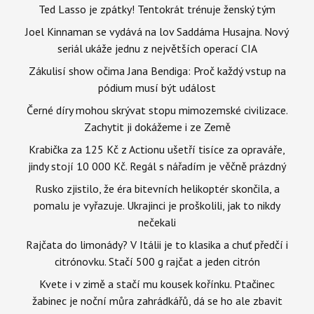
Ted Lasso je zpátky! Tentokrát trénuje ženský tým
Joel Kinnaman se vydává na lov Saddáma Husajna. Nový
seriál ukáže jednu z největších operací CIA
Zákulisí show očima Jana Bendiga: Proč každý vstup na
pódium musí být událost
Černé díry mohou skrývat stopu mimozemské civilizace.
Zachytit ji dokážeme i ze Země
Krabička za 125 Kč z Actionu ušetří tisíce za opraváře,
jindy stojí 10 000 Kč. Regál s nářadím je věčně prázdný
Rusko zjistilo, že éra bitevních helikoptér skončila, a
pomalu je vyřazuje. Ukrajinci je proškolili, jak to nikdy
nečekali
Rajčata do limonády? V Itálii je to klasika a chuť předčí i
citrónovku. Stačí 500 g rajčat a jeden citrón
Kvete i v zimě a stačí mu kousek kořínku. Ptačinec
žabinec je noční můra zahrádkářů, dá se ho ale zbavit