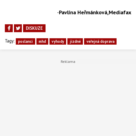
-
Pavlína Heřmánková,Mediafax
DISKUZE
Tagy:
poslanci
mhd
vyhody
jízdné
veřejná doprava