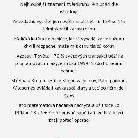
Nejhloupější znamení zvěrokruhu: 4 hlupáci dle
astrologie
Ve vzduchu vydržel jen devět minut. Let Tu-154 se 115
lidmi skončil katastrofou
Maličká knížka po babičce, která vypadá, že se každou
chvíli rozpadne, může mít cenu tisíců korun
„Azbest IT světa“: 70 % světových transakcí běží na
programovacím jazyce z roku 1959. Nikdo ho neumí
nahradit
Střelba u Kremlu kvůli e-shopu za biliony, Putin panikaří.
Wildberries ovládají kavkazské klany a teď po něm jde i
Kyjev
Tato matematická hádanka nachytala už tisíce lidí.
Příklad 18 : 3 + 7 × 5 správně spočítají jen lidé, kteří
znají pořadí operací