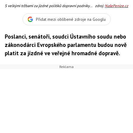
S velkými tržbami za jízdné politiků dopravní podniky
zdroj:
NašePeníze.cz
počítat stejně nemohou nemohou, jde o symbolický
přínos tvrdí ČSSD, Foto:SXC
Přidat mezi oblíbené zdroje na Googlu
Poslanci, senátoři, soudci Ústavního soudu nebo
zákonodárci Evropského parlamentu budou nově
platit za jízdné ve veřejné hromadné dopravě.