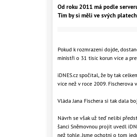
Od roku 2011 má podle serveru 
Tím by si měli ve svých platech
Pokud k rozmrazení dojde, dostano
ministři o 31 tisíc korun více a pre
iDNES.cz spočítal, že by tak celke
více než v roce 2009. Fischerova v
Vláda Jana Fischera si tak dala bo
Návrh se však už teď nelíbí před
šanci Sněmovnou projít uvedl iDNE
než tohle. Jsme ochotni o tom jed