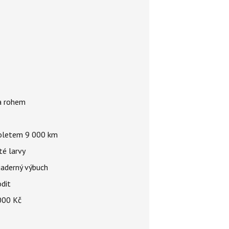
za rohem
 doletem 9 000 km
té larvy
jaderný výbuch
odit
 000 Kč