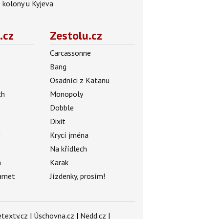
é kolony u Kyjeva
.cz
Zestolu.cz
Carcassonne
Bang
Osadníci z Katanu
ch
Monopoly
Dobble
Dixit
ý
Krycí jména
Na křídlech
a
Karak
amet
Jízdenky, prosím!
texty.cz
|
Úschovna.cz
|
Nedd.cz
|