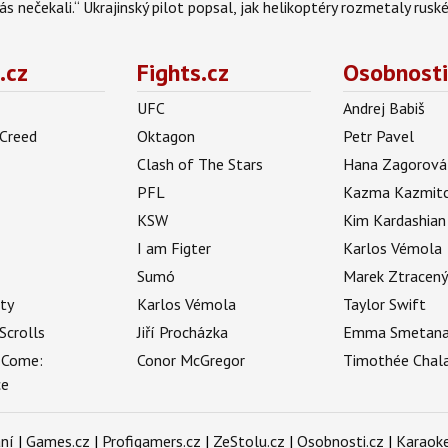
s nečekali.“ Ukrajinský pilot popsal, jak helikoptéry rozmetaly rusk
.cz
Fights.cz
Osobnosti
UFC
Andrej Babiš
 Creed
Oktagon
Petr Pavel
Clash of The Stars
Hana Zagorová
PFL
Kazma Kazmit
KSW
Kim Kardashian
I am Figter
Karlos Vémola
Sumó
Marek Ztracen
uty
Karlos Vémola
Taylor Swift
Scrolls
Jiří Procházka
Emma Smetan
 Come:
Conor McGregor
Timothée Chal
ce
ní
|
Games.cz
|
Profigamers.cz
|
ZeStolu.cz
|
Osobnosti.cz
|
Karaoke