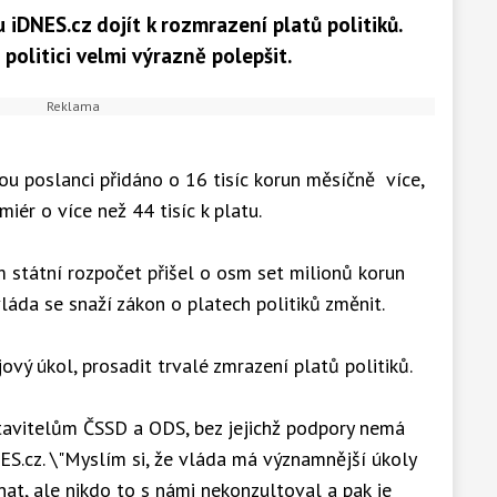
iDNES.cz dojít k rozmrazení platů politiků.
 politici velmi výrazně polepšit.
u poslanci přidáno o 16 tisíc korun měsíčně více,
miér o více než 44 tisíc k platu.
m státní rozpočet přišel o osm set milionů korun
láda se snaží zákon o platech politiků změnit.
jový úkol, prosadit trvalé zmrazení platů politiků.
stavitelům ČSSD a ODS, bez jejichž podpory nemá
S.cz. \"Myslím si, že vláda má významnější úkoly
nat, ale nikdo to s námi nekonzultoval a pak je