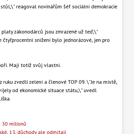
a stůl,\" reagoval novinářům šéf sociální demokracie
 platy zákonodárců jsou zmrazené už teď,\"
 čtyřprocentní snížení bylo jednorázové, jen pro
í. Mají totiž svůj vlastní.
 ruku zvedli zelení a členové TOP 09. \"Je na místě,
víjely od ekonomické situace státu,\" uvedl
iška.
ž 30 milionů
ské, 13. důchody ale odmítají