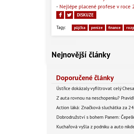
-
Nejlépe placené profese v roce
DISKUZE
Tagy:
půjčka
peníze
finance
roz
Nejnovější články
Doporučené články
Ústřice dokázaly vyfiltrovat celý Ches
Z auta rovnou na neschopenku? Pravidl
Action láká: Značková sluchátka za 244 k
Dobrodružství s bohem Panem: Čepelka 
Kuchařová vyšla z podniku a auto nikde.