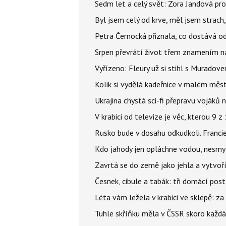
Sedm let a celý svět: Zora Jandová pr
Byl jsem celý od krve, měl jsem strach
Petra Černocká přiznala, co dostává o
Srpen převrátí život třem znamením na
Vyřízeno: Fleury už si stihl s Murado
Kolik si vydělá kadeřnice v malém měst
Ukrajina chystá sci-fi přepravu vojáků 
V krabici od televize je věc, kterou 9 
Rusko bude v dosahu odkudkoli. Franci
Kdo jahody jen opláchne vodou, nesmyje
Zavrtá se do země jako jehla a vytvoř
Česnek, cibule a tabák: tři domácí pos
Léta vám ležela v krabici ve sklepě: z
Tuhle skříňku měla v ČSSR skoro každá