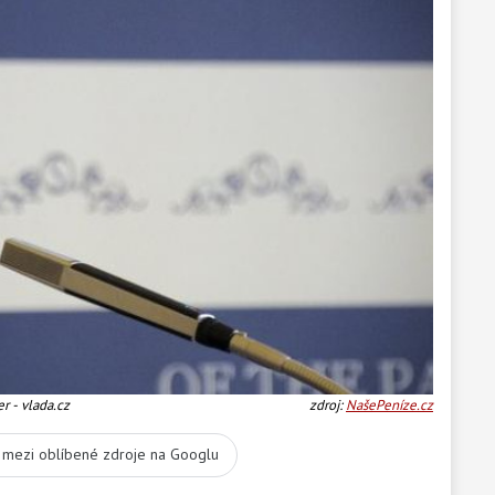
er - vlada.cz
zdroj:
NašePeníze.cz
t mezi oblíbené zdroje na Googlu