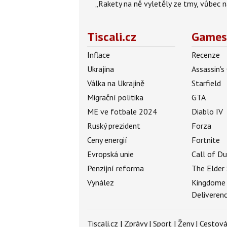
„Rakety na ně vyletěly ze tmy, vůbec ná
Tiscali.cz
Games
Inflace
Recenze
Ukrajina
Assassin's
Válka na Ukrajině
Starfield
Migrační politika
GTA
ME ve fotbale 2024
Diablo IV
Ruský prezident
Forza
Ceny energií
Fortnite
Evropská unie
Call of D
Penzijní reforma
The Elder 
Vynález
Kingdome
Deliveren
Tiscali.cz
|
Zprávy
|
Sport
|
Ženy
|
Cestová