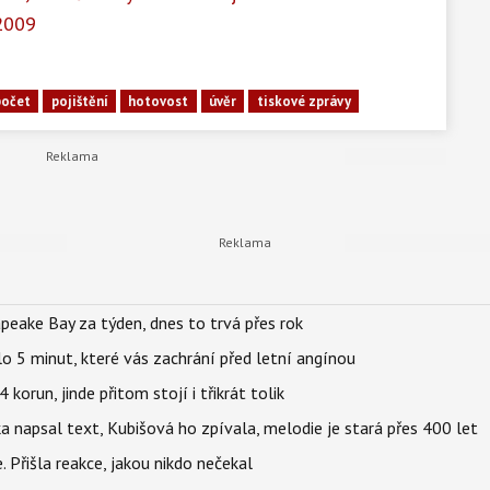
 2009
počet
pojištění
hotovost
úvěr
tiskové zprávy
apeake Bay za týden, dnes to trvá přes rok
o 5 minut, které vás zachrání před letní angínou
orun, jinde přitom stojí i třikrát tolik
napsal text, Kubišová ho zpívala, melodie je stará přes 400 let
 Přišla reakce, jakou nikdo nečekal