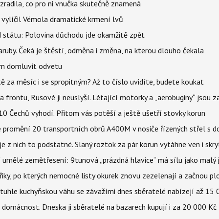
ozradila, co pro ni vnučka skutečně znamená
, vylíčil Vémola dramatické krmení lvů
d státu: Polovina důchodu jde okamžitě zpět
ruby. Čeká je štěstí, odměna i změna, na kterou dlouho čekala
vem domluvit odvetu
ě za měsíc i se spropitným? Až to číslo uvidíte, budete koukat
na frontu, Rusové ji neuslyší. Létající motorky a „aerobuginy“ jsou 
z 10 Čechů vyhodí. Přitom vás potěší a ještě ušetří stovky korun
e promění 20 transportních obrů A400M v nosiče řízených střel s
 z nich to podstatné. Slaný roztok za pár korun vytáhne ven i skry
í umělé zemětřesení: 9tunová „prázdná hlavice“ má sílu jako malý 
třiky, po kterých nemocné listy okurek znovu zezelenají a začnou pl
a tuhle kuchyňskou váhu se závažími dnes sběratelé nabízejí až 15
 domácnost. Dneska ji sběratelé na bazarech kupují i za 20 000 Kč