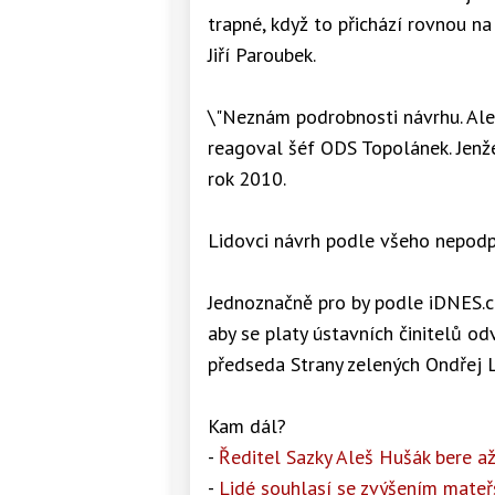
trapné, když to přichází rovnou n
Jiří Paroubek.
\"Neznám podrobnosti návrhu. Ale
reagoval šéf ODS Topolánek. Jenže
rok 2010.
Lidovci návrh podle všeho nepodpoř
Jednoznačně pro by podle iDNES.cz
aby se platy ústavních činitelů od
předseda Strany zelených Ondřej L
Kam dál?
-
Ředitel Sazky Aleš Hušák bere a
-
Lidé souhlasí se zvýšením mateř