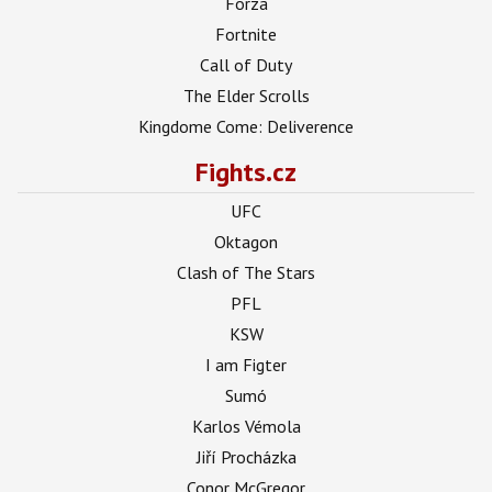
Forza
Fortnite
Call of Duty
The Elder Scrolls
Kingdome Come: Deliverence
Fights.cz
UFC
Oktagon
Clash of The Stars
PFL
KSW
I am Figter
Sumó
Karlos Vémola
Jiří Procházka
Conor McGregor