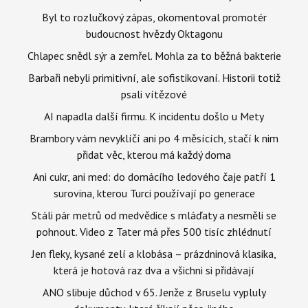
Byl to rozlučkový zápas, okomentoval promotér
budoucnost hvězdy Oktagonu
Chlapec snědl sýr a zemřel. Mohla za to běžná bakterie
Barbaři nebyli primitivní, ale sofistikovaní. Historii totiž
psali vítězové
AI napadla další firmu. K incidentu došlo u Mety
Brambory vám nevyklíčí ani po 4 měsících, stačí k nim
přidat věc, kterou má každý doma
Ani cukr, ani med: do domácího ledového čaje patří 1
surovina, kterou Turci používají po generace
Stáli pár metrů od medvědice s mláďaty a nesměli se
pohnout. Video z Tater má přes 500 tisíc zhlédnutí
Jen fleky, kysané zelí a klobása – prázdninová klasika,
která je hotová raz dva a všichni si přidávají
ANO slibuje důchod v 65. Jenže z Bruselu vypluly