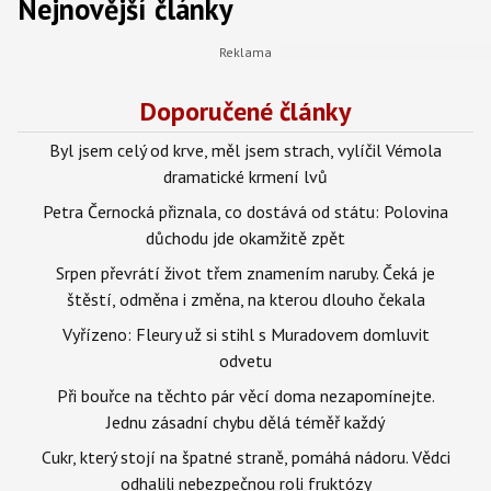
Nejnovější články
Doporučené články
Byl jsem celý od krve, měl jsem strach, vylíčil Vémola
dramatické krmení lvů
Petra Černocká přiznala, co dostává od státu: Polovina
důchodu jde okamžitě zpět
Srpen převrátí život třem znamením naruby. Čeká je
štěstí, odměna i změna, na kterou dlouho čekala
Vyřízeno: Fleury už si stihl s Muradovem domluvit
odvetu
Při bouřce na těchto pár věcí doma nezapomínejte.
Jednu zásadní chybu dělá téměř každý
Cukr, který stojí na špatné straně, pomáhá nádoru. Vědci
odhalili nebezpečnou roli fruktózy