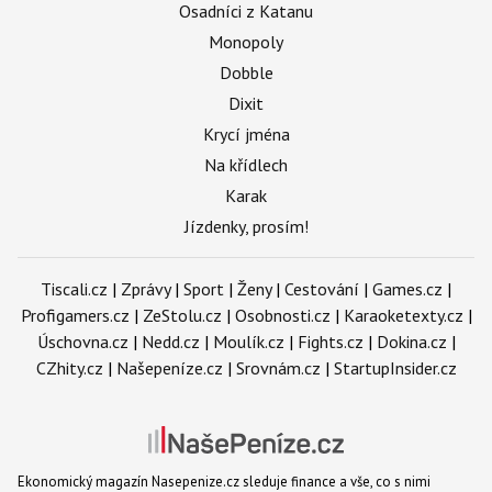
Osadníci z Katanu
Monopoly
Dobble
Dixit
Krycí jména
Na křídlech
Karak
Jízdenky, prosím!
Tiscali.cz
|
Zprávy
|
Sport
|
Ženy
|
Cestování
|
Games.cz
|
Profigamers.cz
|
ZeStolu.cz
|
Osobnosti.cz
|
Karaoketexty.cz
|
Úschovna.cz
|
Nedd.cz
|
Moulík.cz
|
Fights.cz
|
Dokina.cz
|
CZhity.cz
|
Našepeníze.cz
|
Srovnám.cz
|
StartupInsider.cz
Ekonomický magazín Nasepenize.cz sleduje finance a vše, co s nimi