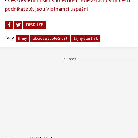
-
Česko-vietnamská společnost: Kde zkrachovali čeští
podnikatelé, jsou Vietnamci úspěšní
DISKUZE
Tagy:
firmy
akciová společnost
tajný vlastník