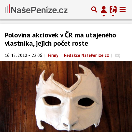
Polovina akciovek v ČR má utajeného
vlastníka, jejich počet roste
16. 12. 2010 – 22:06
|
Firmy
|
Redakce NašePeníze.cz
|