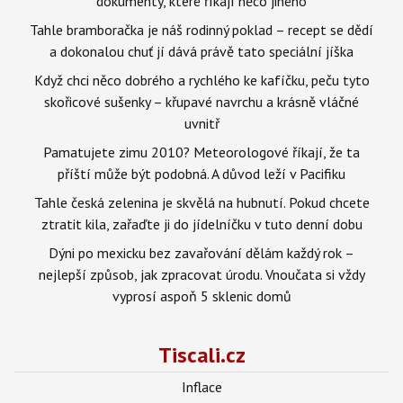
dokumenty, které říkají něco jiného
Tahle bramboračka je náš rodinný poklad – recept se dědí
a dokonalou chuť jí dává právě tato speciální jíška
Když chci něco dobrého a rychlého ke kafíčku, peču tyto
skořicové sušenky – křupavé navrchu a krásně vláčné
uvnitř
Pamatujete zimu 2010? Meteorologové říkají, že ta
příští může být podobná. A důvod leží v Pacifiku
Tahle česká zelenina je skvělá na hubnutí. Pokud chcete
ztratit kila, zařaďte ji do jídelníčku v tuto denní dobu
Dýni po mexicku bez zavařování dělám každý rok –
nejlepší způsob, jak zpracovat úrodu. Vnoučata si vždy
vyprosí aspoň 5 sklenic domů
Tiscali.cz
Inflace