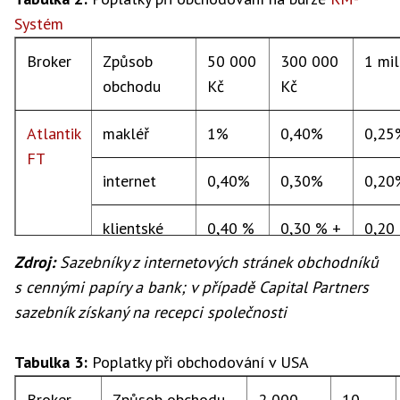
Systém
Capital Partners
0,55 % + 1700 Kč
Broker
Způsob
50 000
300 000
1 mil
Cyrrus
0,90 %, min. 500 Kč
obchodu
Kč
Kč
Fio
elektronicky
0,40 %, min. 40 Kč
Atlantik
makléř
1%
0,40%
0,25
FT
osobní
0,40 %, min. 40 Kč, +
internet
0,40%
0,30%
0,20
pokyn
100 Kč
klientské
0,40 %
0,30 % +
0,20
1 lot -
0,10 %, min. 250 Kč, max. 
centrum
+ 60
60 Kč
Zdroj:
Sazebníky z internetových stránek obchodníků
elektronicky
Kč
s cennými papíry a bank; v případě Capital Partners
1 lot -
0,20 %, min. 500 Kč, max. 
sazebník získaný na recepci společnosti
Capital Partners
2,00 % + 100 Kč
osobně
Tabulka 3:
Poplatky při obchodování v USA
Cyrrus
0,90 %, min. 500 Kč
0,50
Global Brokers
0,90%
0,80%
Broker
Způsob obchodu
2 000
10