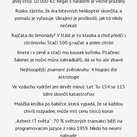
jindy stojí 10 000 Kč. Regál s nářadím je věčně prázdný
Rusko zjistilo, že éra bitevních helikoptér skončila, a
pomalu je vyřazuje. Ukrajinci je proškolili, jak to nikdy
nečekali
Rajčata do limonády? V Itálii je to klasika a chuť předčí i
citrónovku. Stačí 500 g rajčat a jeden citrón
Kvete i v zimě a stačí mu kousek kořínku. Ptačinec
žabinec je noční můra zahrádkářů, dá se ho ale zbavit
Nejhloupější znamení zvěrokruhu: 4 hlupáci dle
astrologie
Ve vzduchu vydržel jen devět minut. Let Tu-154 se 115
lidmi skončil katastrofou
Maličká knížka po babičce, která vypadá, že se každou
chvíli rozpadne, může mít cenu tisíců korun
„Azbest IT světa“: 70 % světových transakcí běží na
programovacím jazyce z roku 1959. Nikdo ho neumí
nahradit