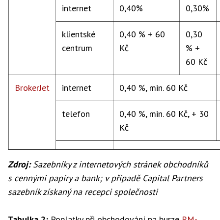
internet
0,40%
0,30%
klientské
0,40 % + 60
0,30
centrum
Kč
% +
60 Kč
BrokerJet
internet
0,40 %, min. 60 Kč
telefon
0,40 %, min. 60 Kč, + 30
Kč
1 lot -
1 290 Kč
Zdroj:
Sazebníky z internetových stránek obchodníků
internet
s cennými papíry a bank; v případě Capital Partners
sazebník získaný na recepci společnosti
1 lot -
1 440 Kč
telefon
Tabulka 2:
Poplatky při obchodování na burze
RM-