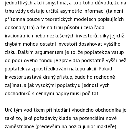
jednotlivých akcií smysl má, a to z toho důvodu, že na
trhu vždy existuje určitá asymetrie informací (ta není
přítomna pouze v teoretických modelech popisujících
dokonalý trh) a že na trhu působí i celá řada
iracionálních nebo nezkušených investorů, díky jejichž
chybám mohou ostatní investoři dosahovat vyššího
zisku. Dalším argumentem je to, že poplatek za vstup
do podílového fondu je zpravidla podstatně vyšší než
poplatek za zprostředkování nákupu akcií. Pokud
investor zastává druhý přístup, bude ho rozhodně
zajímat, s jak vysokými poplatky u jednotlivých
obchodníků s cennými papíry musí počítat.
Určitým vodítkem při hledání vhodného obchodníka je
také to, jaké požadavky klade na potenciální nové
zaměstnance (především na pozici junior makléře).