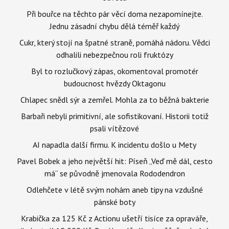
LBBW
0,30% +
Při bouřce na těchto pár věcí doma nezapomínejte.
Jednu zásadní chybu dělá téměř každý
Patria
internet
14,90 USD
Cukr, který stojí na špatné straně, pomáhá nádoru. Vědci
odhalili nebezpečnou roli fruktózy
telefon
0,25 %, min. 24,90
Byl to rozlučkový zápas, okomentoval promotér
USD
budoucnost hvězdy Oktagonu
Chlapec snědl sýr a zemřel. Mohla za to běžná bakterie
osobní pokyn
0,60 %, min. 49,90
Barbaři nebyli primitivní, ale sofistikovaní. Historii totiž
USD
psali vítězové
AI napadla další firmu. K incidentu došlo u Mety
Pavel Bobek a jeho největší hit: Píseň „Veď mě dál, cesto
PPF
0,60 %, min. 180 US
má“ se původně jmenovala Rododendron
Odlehčete v létě svým nohám aneb tipy na vzdušné
UniCredit Bank
0,80 %, min. 1200 Kč
pánské boty
Krabička za 125 Kč z Actionu ušetří tisíce za opraváře,