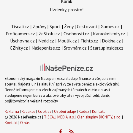
Karak
Jízdenky, prosím!
Tiscali.cz
|
Zprávy
|
Sport
|
Ženy
|
Cestování
|
Games.cz
|
Profigamers.cz
|
ZeStolu.cz
|
Osobnosti.cz
|
Karaoketexty.cz
|
Úschovna.cz
|
Nedd.cz
|
Moulík.cz
|
Fights.cz
|
Dokina.cz
|
CZhity.cz
|
Našepeníze.cz
|
Srovnám.cz
|
StartupInsider.cz
Ekonomický magazín Nasepenize.cz sleduje finance a vše, co s nimi
souvisí. Najdete u nás aktuální zprávy ze světa peněz a akciových trhů.
Denně informujeme o všech zajímavých tématech v této oblasti -
sledujeme nejen burzy a akciové trhy, ale i vývoj důchodů, daně,
pojišťovnictví a veřejné rozpočty.
Reklama
|
Redakce
|
Cookies
|
Osobní údaje
|
Kodex
|
Kontakt
© 2026 NašePeníze.cz |
TISCALI MEDIA, a.s.
|
Člen skupiny DIGNITY, s.r.o.
|
Kontakt
|
O nás