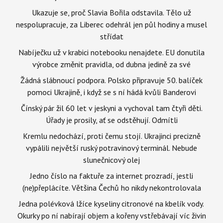
Ukazuje se, proč Slavia Bořila odstavila. Tělo už
nespolupracuje, za Liberec odehrál jen půl hodiny a musel
střídat
Nabíječku už v krabici notebooku nenajdete. EU donutila
výrobce změnit pravidla, od dubna jedině za své
Žádná slábnoucí podpora. Polsko připravuje 50. balíček
pomoci Ukrajině, i když se s ní hádá kvůli Banderovi
Čínský pár žil 60 let v jeskyni a vychoval tam čtyři děti.
Úřady je prosily, ať se odstěhují. Odmítli
Kremlu nedochází, proti čemu stojí. Ukrajinci precizně
vypálili největší ruský potravinový terminál. Nebude
slunečnicový olej
Jedno číslo na faktuře za internet prozradí, jestli
(ne)přeplácíte. Většina Čechů ho nikdy nekontrolovala
Jedna polévková lžíce kyseliny citronové na kbelík vody.
Okurky po ní nabírají objem a kořeny vstřebávají víc živin