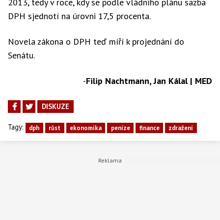
2013, tedy v roce, kdy se podle vládního plánu sazba
DPH sjednotí na úrovni 17,5 procenta.
Novela zákona o DPH teď míří k projednání do
Senátu.
-
Filip Nachtmann, Jan Kálal | MED
DISKUZE
Tagy:
dph
růst
ekonomika
peníze
finance
zdražení