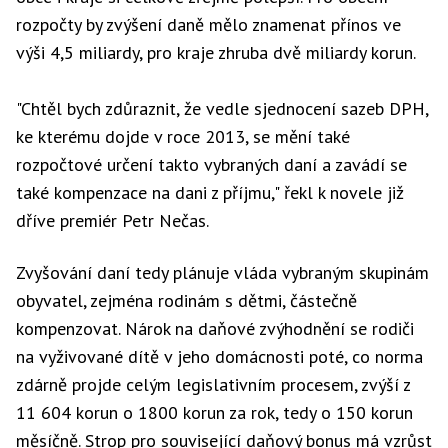
rozpočty by zvýšení daně mělo znamenat přínos ve
výši 4,5 miliardy, pro kraje zhruba dvě miliardy korun.
"Chtěl bych zdůraznit, že vedle sjednocení sazeb DPH,
ke kterému dojde v roce 2013, se mění také
rozpočtové určení takto vybraných daní a zavádí se
také kompenzace na dani z příjmu," řekl k novele již
dříve premiér Petr Nečas.
Zvyšování daní tedy plánuje vláda vybraným skupinám
obyvatel, zejména rodinám s dětmi, částečně
kompenzovat. Nárok na daňové zvýhodnění se rodiči
na vyživované dítě v jeho domácnosti poté, co norma
zdárně projde celým legislativním procesem, zvýší z
11 604 korun o 1800 korun za rok, tedy o 150 korun
měsíčně. Strop pro související daňový bonus má vzrůst