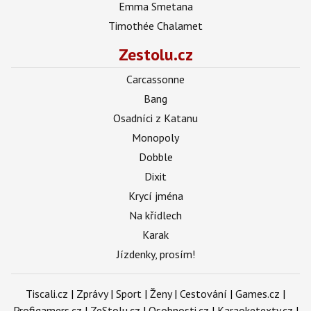
Emma Smetana
Timothée Chalamet
Zestolu.cz
Carcassonne
Bang
Osadníci z Katanu
Monopoly
Dobble
Dixit
Krycí jména
Na křídlech
Karak
Jízdenky, prosím!
Tiscali.cz
|
Zprávy
|
Sport
|
Ženy
|
Cestování
|
Games.cz
|
Profigamers.cz
|
ZeStolu.cz
|
Osobnosti.cz
|
Karaoketexty.cz
|