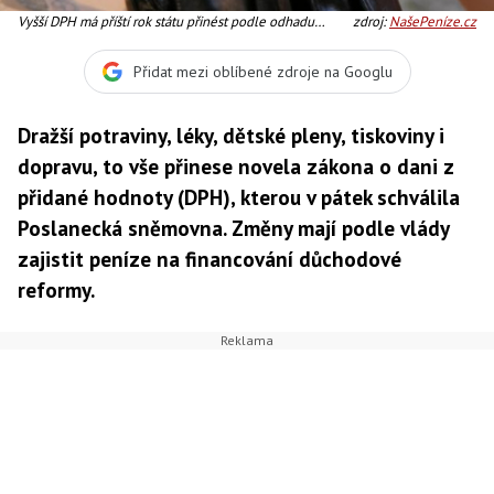
Vyšší DPH má příští rok státu přinést podle odhadu
zdroj:
NašePeníze.cz
ministerstva financí 21,3 miliardy korun, o rok později to
už bude 22,5 miliardy korun navíc, Foto: SXC
Přidat mezi oblíbené zdroje na Googlu
Dražší potraviny, léky, dětské pleny, tiskoviny i
dopravu, to vše přinese novela zákona o dani z
přidané hodnoty (DPH), kterou v pátek schválila
Poslanecká sněmovna. Změny mají podle vlády
zajistit peníze na financování důchodové
reformy.