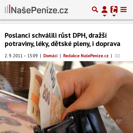
Poslanci schválili růst DPH, dražší
potraviny, léky, dětské pleny, i doprava
2. 9. 2011 – 15:09
|
Domácí
|
Redakce NašePeníze.cz
|