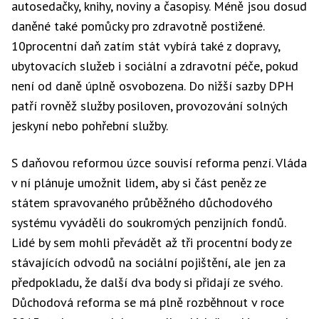
autosedačky, knihy, noviny a časopisy. Méně jsou dosud
daněné také pomůcky pro zdravotně postižené.
10procentní daň zatím stát vybírá také z dopravy,
ubytovacích služeb i sociální a zdravotní péče, pokud
není od daně úplně osvobozena. Do nižší sazby DPH
patří rovněž služby posiloven, provozování solných
jeskyní nebo pohřební služby.
S daňovou reformou úzce souvisí reforma penzí. Vláda
v ní plánuje umožnit lidem, aby si část peněz ze
státem spravovaného průběžného důchodového
systému vyváděli do soukromých penzijních fondů.
Lidé by sem mohli převádět až tři procentní body ze
stávajících odvodů na sociální pojištění, ale jen za
předpokladu, že další dva body si přidají ze svého.
Důchodová reforma se má plně rozběhnout v roce