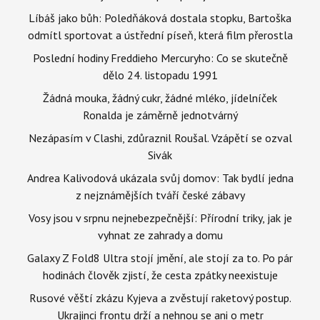
Líbáš jako bůh: Poledňáková dostala stopku, Bartoška
odmítl sportovat a ústřední píseň, která film přerostla
Poslední hodiny Freddieho Mercuryho: Co se skutečně
dělo 24. listopadu 1991
Žádná mouka, žádný cukr, žádné mléko, jídelníček
Ronalda je záměrně jednotvárný
Nezápasím v Clashi, zdůraznil Roušal. Vzápětí se ozval
Sivák
Andrea Kalivodová ukázala svůj domov: Tak bydlí jedna
z nejznámějších tváří české zábavy
Vosy jsou v srpnu nejnebezpečnější: Přírodní triky, jak je
vyhnat ze zahrady a domu
Galaxy Z Fold8 Ultra stojí jmění, ale stojí za to. Po pár
hodinách člověk zjistí, že cesta zpátky neexistuje
Rusové věští zkázu Kyjeva a zvěstují raketový postup.
Ukrajinci frontu drží a nehnou se ani o metr