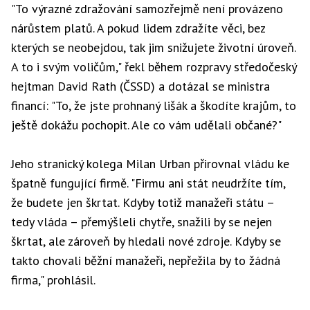
"To výrazné zdražování samozřejmě není provázeno
nárůstem platů. A pokud lidem zdražíte věci, bez
kterých se neobejdou, tak jim snižujete životní úroveň.
A to i svým voličům," řekl během rozpravy středočeský
hejtman David Rath (ČSSD) a dotázal se ministra
financí: "To, že jste prohnaný lišák a škodíte krajům, to
ještě dokážu pochopit. Ale co vám udělali občané?"
Jeho stranický kolega Milan Urban přirovnal vládu ke
špatně fungující firmě. "Firmu ani stát neudržíte tím,
že budete jen škrtat. Kdyby totiž manažeři státu –
tedy vláda – přemýšleli chytře, snažili by se nejen
škrtat, ale zároveň by hledali nové zdroje. Kdyby se
takto chovali běžní manažeři, nepřežila by to žádná
firma," prohlásil.