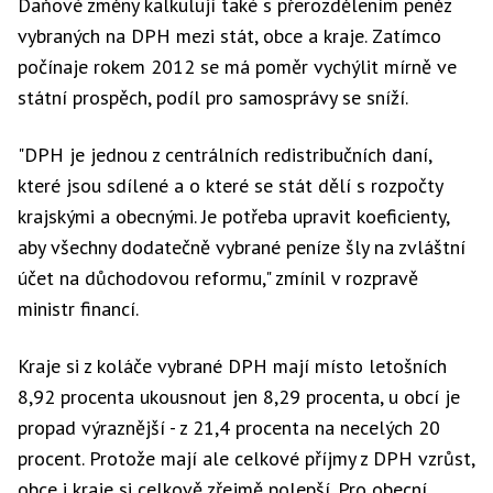
Daňové změny kalkulují také s přerozdělením peněz
vybraných na DPH mezi stát, obce a kraje. Zatímco
počínaje rokem 2012 se má poměr vychýlit mírně ve
státní prospěch, podíl pro samosprávy se sníží.
"DPH je jednou z centrálních redistribučních daní,
které jsou sdílené a o které se stát dělí s rozpočty
krajskými a obecnými. Je potřeba upravit koeficienty,
aby všechny dodatečně vybrané peníze šly na zvláštní
účet na důchodovou reformu," zmínil v rozpravě
ministr financí.
Kraje si z koláče vybrané DPH mají místo letošních
8,92 procenta ukousnout jen 8,29 procenta, u obcí je
propad výraznější - z 21,4 procenta na necelých 20
procent. Protože mají ale celkové příjmy z DPH vzrůst,
obce i kraje si celkově zřejmě polepší. Pro obecní