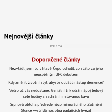
Nejnovější články
Doporučené články
Nezvládl jsem to v hlavě. Čepo odhalil, co stálo za jeho
neúspěšným UFC debutem
Kdy změnit životní styl, abyste oddálili nástup demence?
Vedro už vás nedostane: Geniální trik udrží nápoj ledový
celé hodiny a zachrání i milovanou kávu
Srpnová obloha předvede něco mimořádného. Zatmění
Slunce vystřídá noc plná padajících hvězd