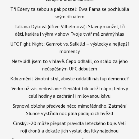
Tři Edeny za sebou a pak postel: Ewa Farna se pochlubila
svým rituálem
Tatiana Dyková (dříve Vilhelmová): Slavný manžel, tři
děti, kariéra i výhra v show Tvoje tvář má známý hlas
UFC Fight Night: Gamrot vs. Salkilld – výsledky a nejlepší
momenty
Nezvládl jsem to v hlavě. Čepo odhalil, co stálo za jeho
neúspěšným UFC debutem
Kdy změnit životní styl, abyste oddálili nástup demence?
Vedro už vás nedostane: Geniální trik udrží nápoj ledový
celé hodiny a zachrání i milovanou kávu
Srpnová obloha předvede něco mimořádného. Zatmění
Slunce vystřídá noc plná padajících hvězd
Čínský J-20 může přepsat pravidla leteckého boje. Velí
roji dronů a dokáže jich vyslat desítky najednou