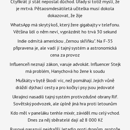
Čtyřikrát jí stát neposlal důchod. Úřady si totiž myslí, že
je mrtvá. Pětaosmdesátiletá učitelka musí dokola
dokazovat, že žije
WhatsApp má skrytý koš, který žere gigabajty v telefonu.
Většina lidí o něm neví, vyprázdnit ho trvá 30 sekund
Indie odmítá americkou „černou skříňku". Na F-35
připravena je, ale vadí jí tajný systém a astronomická
cena za provoz
Influenceři neznají zákon, varuje advokát. Influencer Stejk
má problém, Hanychová ho žene k soudu
Muškáty v bytě škodí víc, než pomáhají. Jejich vůně
dráždí dýchací cesty a pro kočky i psy jsou jedovaté
Ukrajinci nasadili tajný systém protivzdušné obrany Rif.
Sovětský podvozek, ale úplně jiná hra proti letounům
Kdo měl v paneláku tenhle mixér, záviděl mu celý vchod.
Dnes za něj sběratelé dají až 8 000 Kč
Rusové nasazují nejdražší letadlo proti dronům, protože