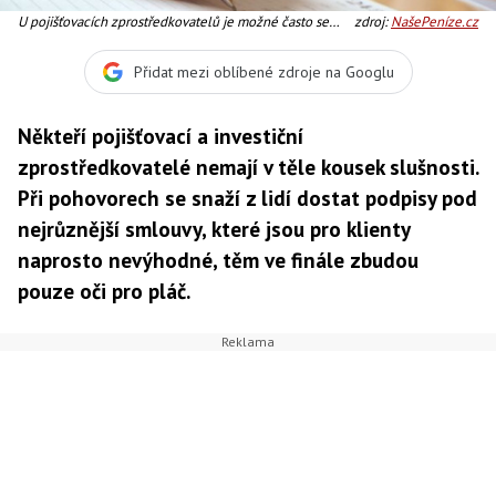
U pojišťovacích zprostředkovatelů je možné často se
zdroj:
NašePeníze.cz
setkat s klamavým přirovnáváním investičního životního
pojištění ke spoření. Zde by se měli mít klienti obzvláště
Přidat mezi oblíbené zdroje na Googlu
na pozoru. Foto:SXC
Někteří pojišťovací a investiční
zprostředkovatelé nemají v těle kousek slušnosti.
Při pohovorech se snaží z lidí dostat podpisy pod
nejrůznější smlouvy, které jsou pro klienty
naprosto nevýhodné, těm ve finále zbudou
pouze oči pro pláč.