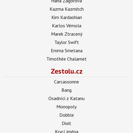
Hana Zagorová
Kazma Kazmitch
Kim Kardashian
Karlos Vémola
Marek Ztracený
Taylor Swift
Emma Smetana
Timothée Chalamet
Zestolu.cz
Carcassonne
Bang
Osadníci z Katanu
Monopoly
Dobble
Dixit
Krycí jména