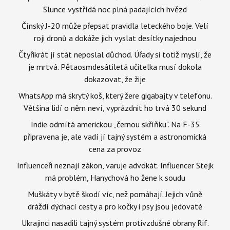
Slunce vystřídá noc plná padajících hvězd
Čínský J-20 může přepsat pravidla leteckého boje. Velí
roji dronů a dokáže jich vyslat desítky najednou
Čtyřikrát jí stát neposlal důchod. Úřady si totiž myslí, že
je mrtvá. Pětaosmdesátiletá učitelka musí dokola
dokazovat, že žije
WhatsApp má skrytý koš, který žere gigabajty v telefonu.
Většina lidí o něm neví, vyprázdnit ho trvá 30 sekund
Indie odmítá americkou „černou skříňku". Na F-35
připravena je, ale vadí jí tajný systém a astronomická
cena za provoz
Influenceři neznají zákon, varuje advokát. Influencer Stejk
má problém, Hanychová ho žene k soudu
Muškáty v bytě škodí víc, než pomáhají. Jejich vůně
dráždí dýchací cesty a pro kočky i psy jsou jedovaté
Ukrajinci nasadili tajný systém protivzdušné obrany Rif.