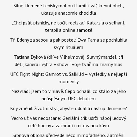
Silně tlumené tenisky mohou tlumit i váš krevní oběh,
ukazuje anatomie chodidla
„Chci psát písničky, ne točit reelska.“ Katarzia o selhání,
terapii a online samotě
Tři Edeny za sebou a pak postel: Ewa Farna se pochlubila
svým rituálem
Tatiana Dyková (dříve Vilhelmová): Slavný manžel, tři
děti, kariéra i výhra v show Tvoje tvář má známý hlas
UFC Fight Night: Gamrot vs. Salkilld – výsledky a nejlepší
momenty
Nezvládl jsem to v hlavě. Čepo odhalil, co stálo za jeho
neúspěšným UFC debutem
Kdy změnit životní styl, abyste oddálili nástup demence?
Vedro už vás nedostane: Geniální trik udrží nápoj ledový
celé hodiny a zachrání i milovanou kávu
Srpnová obloha předvede něco mimořádného. Zatmění