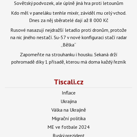
Sovětský podvozek, ale úplně jiná hra proti letounům
Kdo měl v paneláku tenhle mixér, záviděl mu celý vchod.
Dnes za něj sběratelé dají až 8 000 Kč
Rusové nasazují nejdražší letadlo proti dronům, protože
na nic jiného nestačí. Su-57 v nové konfiguraci stačí radar
„Bělka“
Zapomeňte na strouhanku i housku. Sekaná drží
pohromadě díky 1 přísadě, kterou má doma každý řezník
Tiscali.cz
Inflace
Ukrajina
Válka na Ukrajině
Migrační politika
ME ve fotbale 2024
Ruský prezident