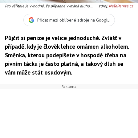
Pro věřitele je výhodné, že případné vymáhá dluhu
zdroj:
NašePeníze.cz
soudní cestou je mnohem jednodušší, než v jiných
případech, Foto:SXC
Přidat mezi oblíbené zdroje na Googlu
Půjčit si peníze je velice jednoduché. Zvlášť v
případě, kdy je člověk lehce omámen alkoholem.
Směnka, kterou podepíšete v hospodě třeba na
pivním tácku je často platná, a takový dluh se
vám může stát osudovým.