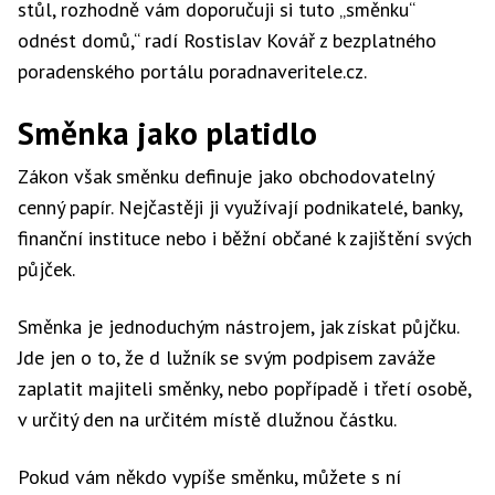
stůl, rozhodně vám doporučuji si tuto „směnku“
odnést domů,“ radí Rostislav Kovář z bezplatného
poradenského portálu poradnaveritele.cz.
Směnka jako platidlo
Zákon však směnku definuje jako obchodovatelný
cenný papír. Nejčastěji ji využívají podnikatelé, banky,
finanční instituce nebo i běžní občané k zajištění svých
půjček.
Směnka je jednoduchým nástrojem, jak získat půjčku.
Jde jen o to, že d lužník se svým podpisem zaváže
zaplatit majiteli směnky, nebo popřípadě i třetí osobě,
v určitý den na určitém místě dlužnou částku.
Pokud vám někdo vypíše směnku, můžete s ní