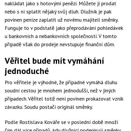
nakládat jako s hotovými penězi. Můžete ji prodat
nebo s ní splatit nějaký svůj dluh. Dlužník je pak
povinen peníze zaplatit už novému majiteli směnky.
Funguje to v podstatě jako přeprodávání pohledávek
u bankovních a nebankovních společností. V tomto
případě však do prodeje nevstupuje finanční dům.
Věřitel bude mít vymáhání
jednoduché
Pro věřitele je výhodné, že případné vymáhá dluhu
soudní cestou je mnohem jednodušší, než v jiných
případech. Věřitel totiž není povinen prokazovat vznik
závazku. Soudu postačí originál směnky.
Podle Rostislava Kováře se v poslední době množí
čím dál více případů, kdy dlužníci podepisují směnky,