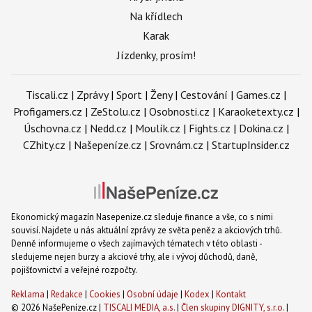
Na křídlech
Karak
Jízdenky, prosím!
Tiscali.cz
|
Zprávy
|
Sport
|
Ženy
|
Cestování
|
Games.cz
|
Profigamers.cz
|
ZeStolu.cz
|
Osobnosti.cz
|
Karaoketexty.cz
|
Úschovna.cz
|
Nedd.cz
|
Moulík.cz
|
Fights.cz
|
Dokina.cz
|
CZhity.cz
|
Našepeníze.cz
|
Srovnám.cz
|
StartupInsider.cz
Ekonomický magazín Nasepenize.cz sleduje finance a vše, co s nimi
souvisí. Najdete u nás aktuální zprávy ze světa peněz a akciových trhů.
Denně informujeme o všech zajímavých tématech v této oblasti -
sledujeme nejen burzy a akciové trhy, ale i vývoj důchodů, daně,
pojišťovnictví a veřejné rozpočty.
Reklama
|
Redakce
|
Cookies
|
Osobní údaje
|
Kodex
|
Kontakt
© 2026 NašePeníze.cz |
TISCALI MEDIA, a.s.
|
Člen skupiny DIGNITY, s.r.o.
|