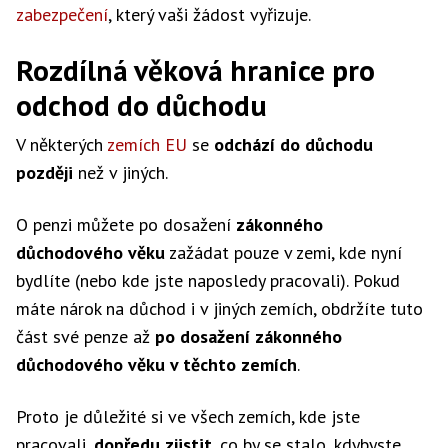
zabezpečení
, který vaši žádost vyřizuje.
Rozdílná věková hranice pro
odchod do důchodu
V některých
zemích EU
se
odchází do důchodu
později
než v jiných.
O penzi můžete po dosažení
zákonného
důchodového věku
zažádat pouze v zemi, kde nyní
bydlíte (nebo kde jste naposledy pracovali). Pokud
máte nárok na důchod i v jiných zemích, obdržíte tuto
část své penze až
po dosažení zákonného
důchodového věku v těchto zemích
.
Proto je důležité si ve všech zemích, kde jste
pracovali,
dopředu zjistit
, co by se stalo, kdybyste