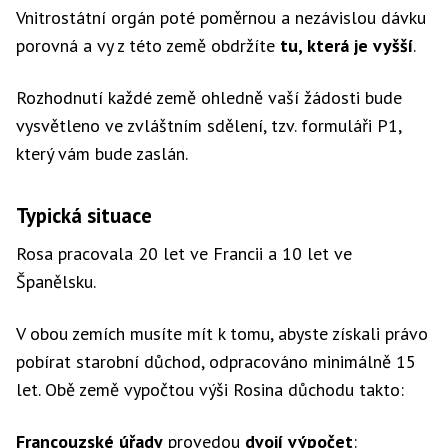
Vnitrostátní orgán poté poměrnou a nezávislou dávku
porovná a vy z této země obdržíte
tu, která je vyšší
.
Rozhodnutí každé země ohledně vaší žádosti bude
vysvětleno ve zvláštním sdělení, tzv. formuláři P1,
který vám bude zaslán.
Typická situace
Rosa pracovala 20 let ve Francii a 10 let ve
Španělsku.
V obou zemích musíte mít k tomu, abyste získali právo
pobírat starobní důchod, odpracováno minimálně 15
let. Obě země vypočtou výši Rosina důchodu takto:
Francouzské úřady
provedou
dvojí výpočet
: