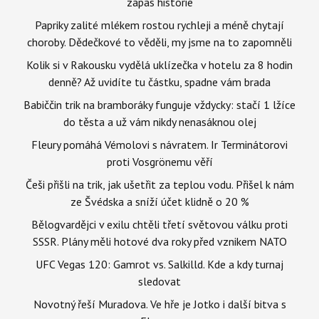
zápas historie
Papriky zalité mlékem rostou rychleji a méně chytají
choroby. Dědečkové to věděli, my jsme na to zapomněli
Kolik si v Rakousku vydělá uklízečka v hotelu za 8 hodin
denně? Až uvidíte tu částku, spadne vám brada
Babiččin trik na bramboráky funguje vždycky: stačí 1 lžíce
do těsta a už vám nikdy nenasáknou olej
Fleury pomáhá Vémolovi s návratem. Ir Terminátorovi
proti Vosgrönemu věří
Češi přišli na trik, jak ušetřit za teplou vodu. Přišel k nám
ze Švédska a sníží účet klidně o 20 %
Bělogvardějci v exilu chtěli třetí světovou válku proti
SSSR. Plány měli hotové dva roky před vznikem NATO
UFC Vegas 120: Gamrot vs. Salkilld. Kde a kdy turnaj
sledovat
Novotný řeší Muradova. Ve hře je Jotko i další bitva s