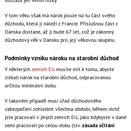
dostala jen velmi nízký.
V tom věku však má nárok pouze na tu část svého
důchodu, která jí náleží z Francie. Příslušnou část z
Dánska dostane, až jí bude 67 let, což je zákonný
důchodový věk v Dánsku pro její věkovou skupinu.
Podmínky vzniku nároku na starobní důchod
V některých
zemích EU
musíte mít k tomu, abyste
získali nárok na starobní důchod, odpracovanou
určitou minimální dobu.
V takovém případě musí úřad důchodového
zabezpečení zohlednit všechna období, během nichž
jste pracovali v jiných zemích EU, jako kdybyste v dané
zemi pracovali po celou dobu (tzv.
zásada sčítání