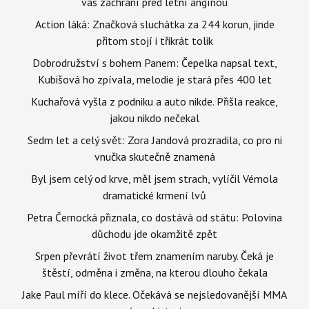
vás zachrání před letní angínou
Action láká: Značková sluchátka za 244 korun, jinde
přitom stojí i třikrát tolik
Dobrodružství s bohem Panem: Čepelka napsal text,
Kubišová ho zpívala, melodie je stará přes 400 let
Kuchařová vyšla z podniku a auto nikde. Přišla reakce,
jakou nikdo nečekal
Sedm let a celý svět: Zora Jandová prozradila, co pro ni
vnučka skutečně znamená
Byl jsem celý od krve, měl jsem strach, vylíčil Vémola
dramatické krmení lvů
Petra Černocká přiznala, co dostává od státu: Polovina
důchodu jde okamžitě zpět
Srpen převrátí život třem znamením naruby. Čeká je
štěstí, odměna i změna, na kterou dlouho čekala
Jake Paul míří do klece. Očekává se nejsledovanější MMA