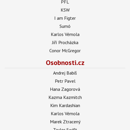
PFL
KSW
I am Figter
Sumó
Karlos Vémola
Jiří Procházka
Conor McGregor
Osobnosti.cz
Andrej Babiš
Petr Pavel
Hana Zagorová
Kazma Kazmitch
Kim Kardashian
Karlos Vémola
Marek Ztracený
Taylor Swift