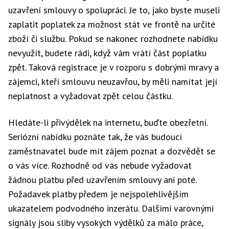
uzavření smlouvy o spolupráci. Je to, jako byste museli
zaplatit poplatek za možnost stát ve frontě na určité
zboží či službu. Pokud se nakonec rozhodnete nabídku
nevyužít, budete rádi, když vám vrátí část poplatku
zpět. Taková registrace je v rozporu s dobrými mravy a
zájemci, kteří smlouvu neuzavřou, by měli namítat její
neplatnost a vyžadovat zpět celou částku.
Hledáte-li přivýdělek na internetu, buďte obezřetní.
Seriózní nabídku poznáte tak, že vás budoucí
zaměstnavatel bude mít zájem poznat a dozvědět se
o vás více. Rozhodně od vás nebude vyžadovat
žádnou platbu před uzavřením smlouvy ani poté.
Požadavek platby předem je nejspolehlivějším
ukazatelem podvodného inzerátu. Dalšími varovnými
signály jsou sliby vysokých výdělků za málo práce,