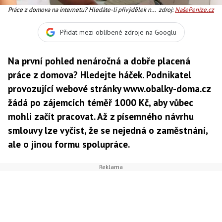
Práce z domova na internetu? Hledáte-li přivýdělek na
zdroj:
NašePeníze.cz
internetu, buďte obezřetní. Seriózní nabídku poznáte
tak, že vás budoucí zaměstnavatel bude mít zájem
Přidat mezi oblíbené zdroje na Googlu
poznat a dozvědět se o vás více. Rozhodně od vás
nebude vyžadovat žádnou platbu před uzavřením smlo
Na první pohled nenáročná a dobře placená
práce z domova? Hledejte háček. Podnikatel
provozující webové stránky www.obalky-doma.cz
žádá po zájemcích téměř 1000 Kč, aby vůbec
mohli začít pracovat. Až z písemného návrhu
smlouvy lze vyčíst, že se nejedná o zaměstnání,
ale o jinou formu spolupráce.