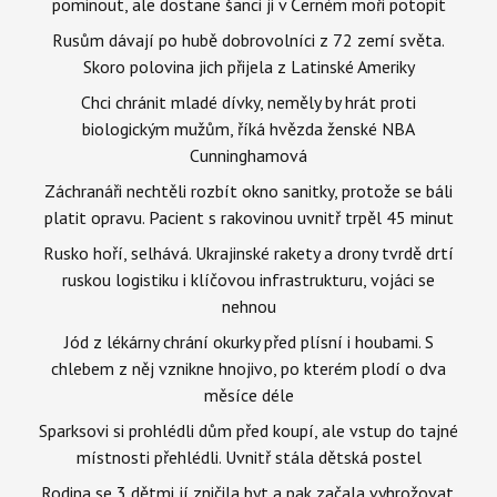
pominout, ale dostane šanci ji v Černém moři potopit
Rusům dávají po hubě dobrovolníci z 72 zemí světa.
Skoro polovina jich přijela z Latinské Ameriky
Chci chránit mladé dívky, neměly by hrát proti
biologickým mužům, říká hvězda ženské NBA
Cunninghamová
Záchranáři nechtěli rozbít okno sanitky, protože se báli
platit opravu. Pacient s rakovinou uvnitř trpěl 45 minut
Rusko hoří, selhává. Ukrajinské rakety a drony tvrdě drtí
ruskou logistiku i klíčovou infrastrukturu, vojáci se
nehnou
Jód z lékárny chrání okurky před plísní i houbami. S
chlebem z něj vznikne hnojivo, po kterém plodí o dva
měsíce déle
Sparksovi si prohlédli dům před koupí, ale vstup do tajné
místnosti přehlédli. Uvnitř stála dětská postel
Rodina se 3 dětmi jí zničila byt a pak začala vyhrožovat.