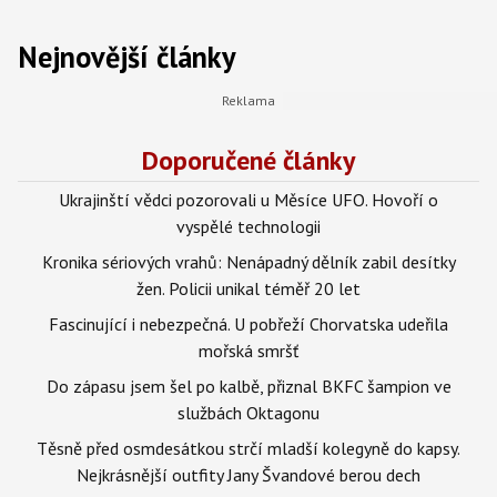
Nejnovější články
Doporučené články
Ukrajinští vědci pozorovali u Měsíce UFO. Hovoří o
vyspělé technologii
Kronika sériových vrahů: Nenápadný dělník zabil desítky
žen. Policii unikal téměř 20 let
Fascinující i nebezpečná. U pobřeží Chorvatska udeřila
mořská smršť
Do zápasu jsem šel po kalbě, přiznal BKFC šampion ve
službách Oktagonu
Těsně před osmdesátkou strčí mladší kolegyně do kapsy.
Nejkrásnější outfity Jany Švandové berou dech