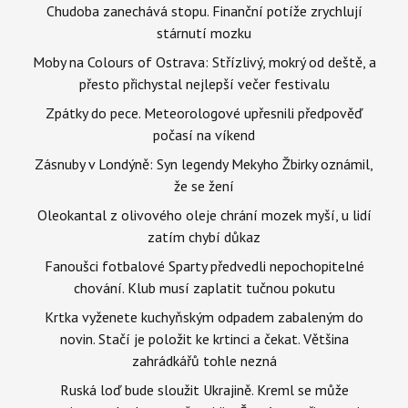
Chudoba zanechává stopu. Finanční potíže zrychlují
stárnutí mozku
Moby na Colours of Ostrava: Střízlivý, mokrý od deště, a
přesto přichystal nejlepší večer festivalu
Zpátky do pece. Meteorologové upřesnili předpověď
počasí na víkend
Zásnuby v Londýně: Syn legendy Mekyho Žbirky oznámil,
že se žení
Oleokantal z olivového oleje chrání mozek myší, u lidí
zatím chybí důkaz
Fanoušci fotbalové Sparty předvedli nepochopitelné
chování. Klub musí zaplatit tučnou pokutu
Krtka vyženete kuchyňským odpadem zabaleným do
novin. Stačí je položit ke krtinci a čekat. Většina
zahrádkářů tohle nezná
Ruská loď bude sloužit Ukrajině. Kreml se může