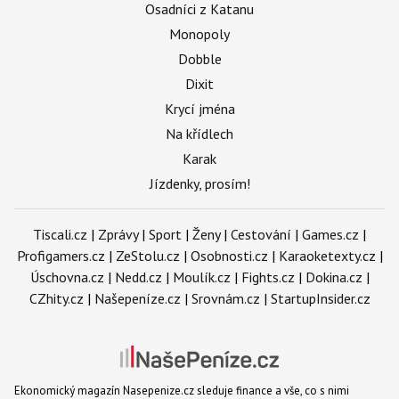
Osadníci z Katanu
Monopoly
Dobble
Dixit
Krycí jména
Na křídlech
Karak
Jízdenky, prosím!
Tiscali.cz
|
Zprávy
|
Sport
|
Ženy
|
Cestování
|
Games.cz
|
Profigamers.cz
|
ZeStolu.cz
|
Osobnosti.cz
|
Karaoketexty.cz
|
Úschovna.cz
|
Nedd.cz
|
Moulík.cz
|
Fights.cz
|
Dokina.cz
|
CZhity.cz
|
Našepeníze.cz
|
Srovnám.cz
|
StartupInsider.cz
Ekonomický magazín Nasepenize.cz sleduje finance a vše, co s nimi