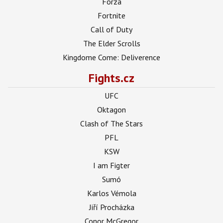
Forza
Fortnite
Call of Duty
The Elder Scrolls
Kingdome Come: Deliverence
Fights.cz
UFC
Oktagon
Clash of The Stars
PFL
KSW
I am Figter
Sumó
Karlos Vémola
Jiří Procházka
Conor McGregor