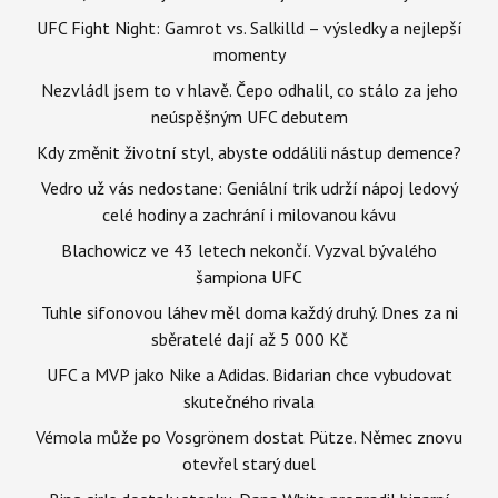
UFC Fight Night: Gamrot vs. Salkilld – výsledky a nejlepší
momenty
Nezvládl jsem to v hlavě. Čepo odhalil, co stálo za jeho
neúspěšným UFC debutem
Kdy změnit životní styl, abyste oddálili nástup demence?
Vedro už vás nedostane: Geniální trik udrží nápoj ledový
celé hodiny a zachrání i milovanou kávu
Blachowicz ve 43 letech nekončí. Vyzval bývalého
šampiona UFC
Tuhle sifonovou láhev měl doma každý druhý. Dnes za ni
sběratelé dají až 5 000 Kč
UFC a MVP jako Nike a Adidas. Bidarian chce vybudovat
skutečného rivala
Vémola může po Vosgrönem dostat Pütze. Němec znovu
otevřel starý duel