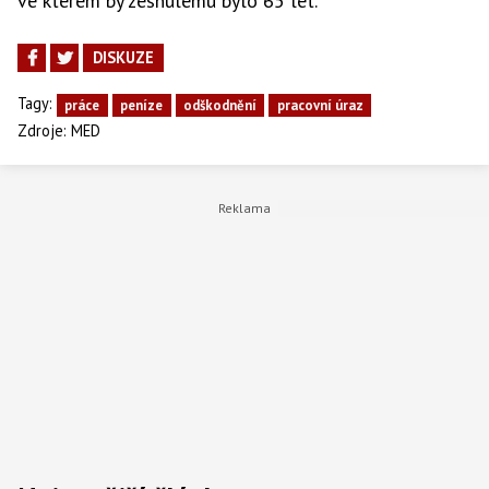
ve kterém by zesnulému bylo 65 let.
DISKUZE
Tagy:
práce
peníze
odškodnění
pracovní úraz
Zdroje:
MED