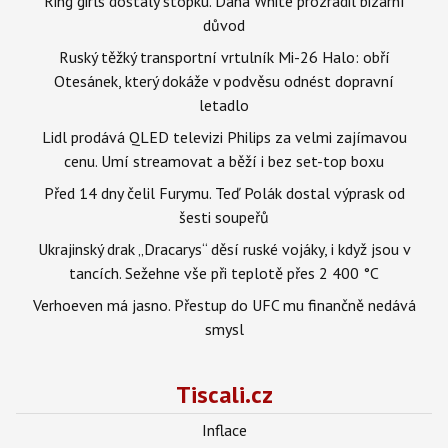
Ring girls dostaly stopku. Dana White prozradil bizarní
důvod
Ruský těžký transportní vrtulník Mi-26 Halo: obří
Otesánek, který dokáže v podvěsu odnést dopravní
letadlo
Lidl prodává QLED televizi Philips za velmi zajímavou
cenu. Umí streamovat a běží i bez set-top boxu
Před 14 dny čelil Furymu. Teď Polák dostal výprask od
šesti soupeřů
Ukrajinský drak „Dracarys“ děsí ruské vojáky, i když jsou v
tancích. Sežehne vše při teplotě přes 2 400 °C
Verhoeven má jasno. Přestup do UFC mu finančně nedává
smysl
Tiscali.cz
Inflace