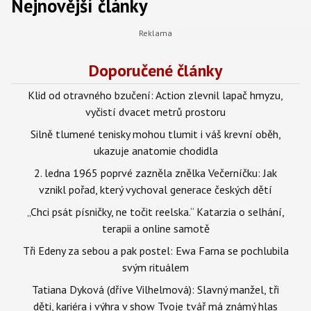
Nejnovější články
Doporučené články
Klid od otravného bzučení: Action zlevnil lapač hmyzu,
vyčistí dvacet metrů prostoru
Silně tlumené tenisky mohou tlumit i váš krevní oběh,
ukazuje anatomie chodidla
2. ledna 1965 poprvé zazněla znělka Večerníčku: Jak
vznikl pořad, který vychoval generace českých dětí
„Chci psát písničky, ne točit reelska.“ Katarzia o selhání,
terapii a online samotě
Tři Edeny za sebou a pak postel: Ewa Farna se pochlubila
svým rituálem
Tatiana Dyková (dříve Vilhelmová): Slavný manžel, tři
děti, kariéra i výhra v show Tvoje tvář má známý hlas